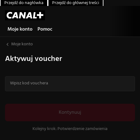
Przejdź do nagłówka
Przejdź do głównej treści
Moje konto
Pomoc
Moje konto
Aktywuj voucher
Wpisz kod vouchera
Wpisz kod 16 znaków. Dozwolone znaki: litery A–Z i cyfry 0–9.
Kontynuuj
Kolejny krok: Potwierdzenie zamówienia