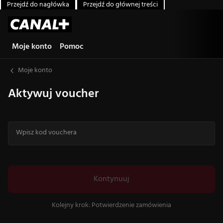
Przejdź do nagłówka
Przejdź do głównej treści
Moje konto
Pomoc
Moje konto
Aktywuj voucher
Wpisz kod vouchera
Wpisz kod 16 znaków. Dozwolone znaki: litery A–Z i cyfry 0–9.
Kontynuuj
Kolejny krok: Potwierdzenie zamówienia