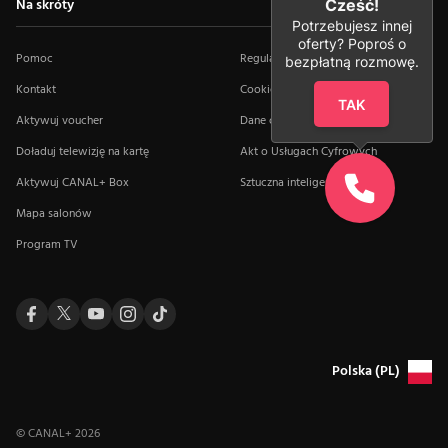
Na skróty
Cześć!
Potrzebujesz innej
oferty? Poproś o
Pomoc
Regulaminy i dokumenty
bezpłatną rozmowę.
Kontakt
Cookies
TAK
Aktywuj voucher
Dane osobowe
Doładuj telewizję na kartę
Akt o Usługach Cyfrowych
Aktywuj CANAL+ Box
Sztuczna inteligencja
Mapa salonów
Program TV
Polska (PL)
© CANAL+
2026