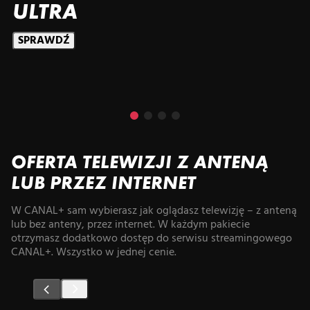
ULTRA
SPRAWDŹ
OFERTA TELEWIZJI Z ANTENĄ
LUB PRZEZ INTERNET
W CANAL+ sam wybierasz jak oglądasz telewizję – z anteną
lub bez anteny, przez internet. W każdym pakiecie
otrzymasz dodatkowo dostęp do serwisu streamingowego
CANAL+. Wszystko w jednej cenie.