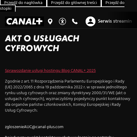
Przejdź do nagłówka
Przejdź do głównej treści
Przejdź do
stopki
Serwis streaming
AKT O USŁUGACH
CYFROWYCH
Sprawozdanie usługi hostingu Blog CANAL+ 2025
Zgodnie z art. 11 Rozporządzenia Parlamentu Europejskiego i Rady
(UE) 2022/2065 z dnia 19 października 2022 r. w sprawie jednolitego
rynku usług cyfrowych oraz zmiany dyrektywy 2000/31/WE (akt o
usługach cyfrowych), wyznaczyliśmy pojedynczy punkt kontaktowy
dla organów państw członkowskich, Komisji Europejskiej i Rady
Usług Cyfrowych:
zgloszenieAUC@canal-plus.com