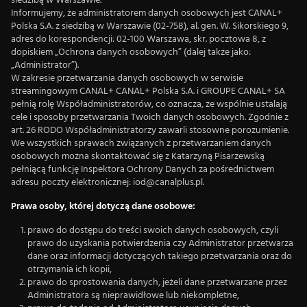
siedzibą w Warszawie.
Informujemy, że administratorem danych osobowych jest CANAL+
Polska S.A. z siedzibą w Warszawie (02-758), al. gen. W. Sikorskiego 9,
adres do korespondencji: 02-100 Warszawa, skr. pocztowa 8, z
dopiskiem „Ochrona danych osobowych” (dalej także jako:
„Administrator”).
W zakresie przetwarzania danych osobowych w serwisie
streamingowym CANAL+ CANAL+ Polska S.A. i GROUPE CANAL+ SA
pełnią rolę Współadministratorów, co oznacza, że wspólnie ustalają
cele i sposoby przetwarzania Twoich danych osobowych. Zgodnie z
art. 26 RODO Współadministratorzy zawarli stosowne porozumienie.
We wszystkich sprawach związanych z przetwarzaniem danych
osobowych można skontaktować się z Katarzyną Pisarzewską
pełniącą funkcję Inspektora Ochrony Danych za pośrednictwem
adresu poczty elektronicznej: iod@canalplus.pl.
Prawa osoby, której dotyczą dane osobowe:
prawo do dostępu do treści swoich danych osobowych, czyli
prawo do uzyskania potwierdzenia czy Administrator przetwarza
dane oraz informacji dotyczących takiego przetwarzania oraz do
otrzymania ich kopii,
prawo do sprostowania danych, jeżeli dane przetwarzane przez
Administratora są nieprawidłowe lub niekompletne,