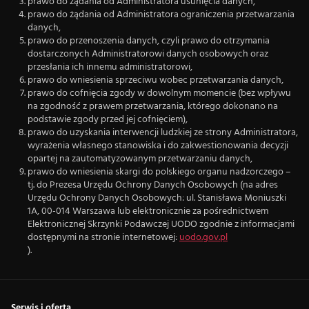
prawo do żądania od Administratora usunięcia danych,
prawo do żądania od Administratora ograniczenia przetwarzania
danych,
prawo do przenoszenia danych, czyli prawo do otrzymania
dostarczonych Administratorowi danych osobowych oraz
przesłania ich innemu administratorowi,
prawo do wniesienia sprzeciwu wobec przetwarzania danych,
prawo do cofnięcia zgody w dowolnym momencie (bez wpływu
na zgodność z prawem przetwarzania, którego dokonano na
podstawie zgody przed jej cofnięciem),
prawo do uzyskania interwencji ludzkiej ze strony Administratora,
wyrażenia własnego stanowiska i do zakwestionowania decyzji
opartej na zautomatyzowanym przetwarzaniu danych,
prawo do wniesienia skargi do polskiego organu nadzorczego –
tj. do Prezesa Urzędu Ochrony Danych Osobowych (na adres
Urzędu Ochrony Danych Osobowych: ul. Stanisława Moniuszki
1A, 00-014 Warszawa lub elektronicznie za pośrednictwem
Elektronicznej Skrzynki Podawczej UODO zgodnie z informacjami
dostępnymi na stronie internetowej:
uodo.gov.pl
).
Serwis i oferta