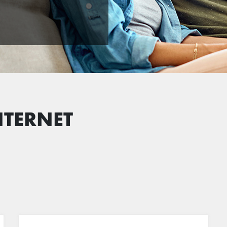
TERNET
59
99
ZŁ
przez 1 miesiąc