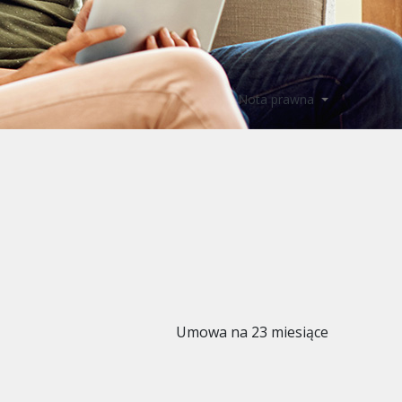
Nota prawna
Umowa na 23 miesiące
109
99
ZŁ
przez 1 miesiąc