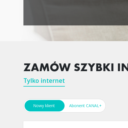
ZAMÓW SZYBKI IN
Tylko internet
Oferta tylko dla nowych klientów .
Nowy klient
Abonent CANAL+
39
99
ZŁ
przez 12 miesięcy