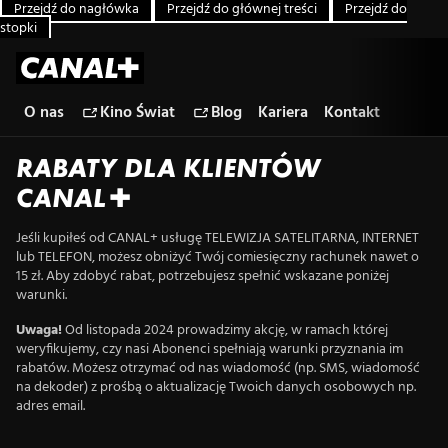
Przejdź do nagłówka
Przejdź do głównej treści
Przejdź do
stopki
O nas
Kino Świat
Blog
Kariera
Kontakt
RABATY DLA KLIENTÓW
CANAL+
Jeśli kupiłeś od CANAL+ usługę TELEWIZJA SATELITARNA, INTERNET
lub TELEFON, możesz obniżyć Twój comiesięczny rachunek nawet o
15 zł. Aby zdobyć rabat, potrzebujesz spełnić wskazane poniżej
warunki.
Uwaga!
Od listopada 2024 prowadzimy akcję, w ramach której
weryfikujemy, czy nasi Abonenci spełniają warunki przyznania im
rabatów. Możesz otrzymać od nas wiadomość (np. SMS, wiadomość
na dekoder) z prośbą o aktualizację Twoich danych osobowych np.
adres email.