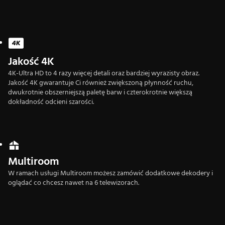
Dekoder już od 0 zł
Wybierz dekoder w technologii HD lub 4K UHD. Alternatywnie możesz
zamówić moduł CAM 4K.
Jakość 4K
4K-Ultra HD to 4 razy więcej detali oraz bardziej wyrazisty obraz.
Jakość 4K gwarantuje Ci również zwiększoną płynność ruchu,
dwukrotnie obszerniejszą paletę barw i czterokrotnie większą
dokładność odcieni szarości.
Multiroom
W ramach usługi Multiroom możesz zamówić dodatkowe dekodery i
oglądać co chcesz nawet na 6 telewizorach.