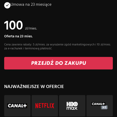
Umowa na 23 miesiące
100
zł/mies.
Oferta na 23 mies.
Cena zawiera rabaty: 5 zł/mies. za wyrażenie zgód marketingowych i 10 zł/mies.
za e-rachunek i terminową płatność.
PRZEJDŹ DO ZAKUPU
NAJWAŻNIEJSZE W OFERCIE