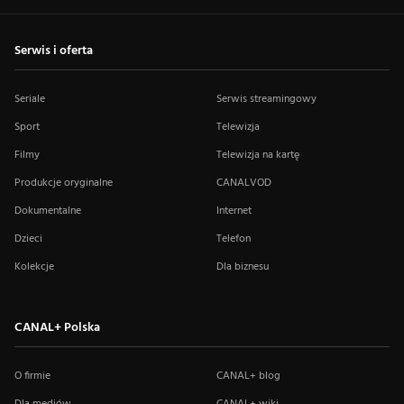
Serwis i oferta
Seriale
Serwis streamingowy
Sport
Telewizja
Filmy
Telewizja na kartę
Produkcje oryginalne
CANALVOD
Dokumentalne
Internet
Dzieci
Telefon
Kolekcje
Dla biznesu
CANAL+ Polska
O firmie
CANAL+ blog
Dla mediów
CANAL+ wiki