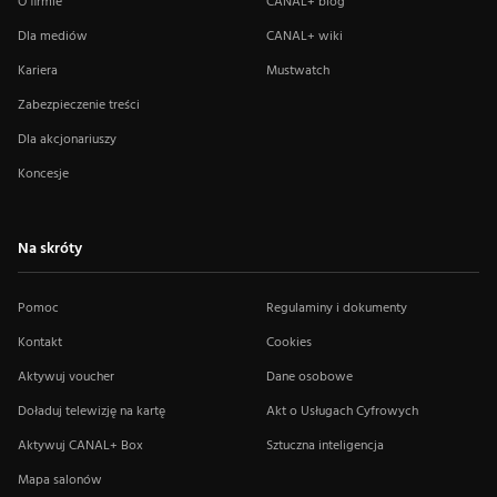
O firmie
CANAL+ blog
Dla mediów
CANAL+ wiki
Kariera
Mustwatch
Zabezpieczenie treści
Dla akcjonariuszy
Koncesje
Na skróty
Pomoc
Regulaminy i dokumenty
Kontakt
Cookies
Aktywuj voucher
Dane osobowe
Doładuj telewizję na kartę
Akt o Usługach Cyfrowych
Aktywuj CANAL+ Box
Sztuczna inteligencja
Mapa salonów