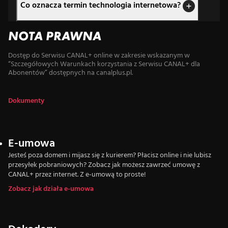
Co oznacza termin technologia internetowa?
NOTA PRAWNA
Dostęp do Serwisu CANAL+ online w zakresie wskazanym w
“Szczegółowych Warunkach korzystania z Serwisu CANAL+ dla
Abonentów” dostępnych na canalplus.pl.
Dokumenty
E-umowa
Jesteś poza domem i mijasz się z kurierem? Płacisz online i nie lubisz
przesyłek pobraniowych? Zobacz jak możesz zawrzeć umowę z
CANAL+ przez internet. Z e-umową to proste!
Zobacz jak działa e-umowa