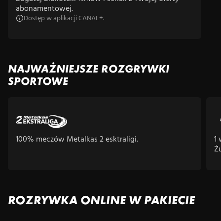
abonamentowej.
Dostęp w aplikacji CANAL+.
NAJWAŻNIEJSZE ROZGRYWKI
SPORTOWE
100% meczów Metalkas 2 esktraligi.
1
Ż
ROZRYWKA ONLINE W PAKIECIE