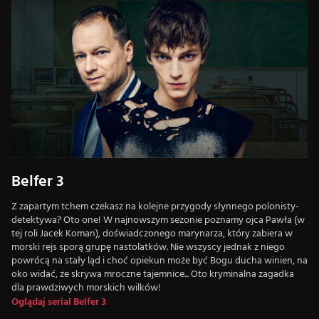
Belfer 3
Z zapartym tchem czekasz na kolejne przygody słynnego polonisty-
detektywa? Oto one! W najnowszym sezonie poznamy ojca Pawła (w
tej roli Jacek Koman), doświadczonego marynarza, który zabiera w
morski rejs sporą grupę nastolatków. Nie wszyscy jednak z niego
powrócą na stały ląd i choć opiekun może być Bogu ducha winien, na
oko widać, że skrywa mroczne tajemnice... Oto kryminalna zagadka
dla prawdziwych morskich wilków!
Oglądaj serial Belfer 3