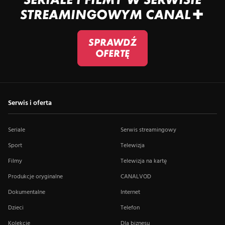
STREAMINGOWYM CANAL+
SPRAWDŹ
OFERTĘ
Serwis i oferta
Seriale
Serwis streamingowy
Sport
Telewizja
Filmy
Telewizja na kartę
Produkcje oryginalne
CANALVOD
Dokumentalne
Internet
Dzieci
Telefon
Kolekcje
Dla biznesu