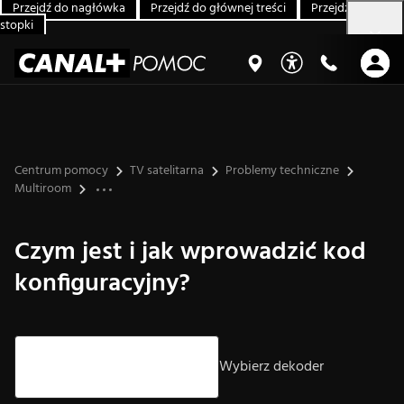
Przejdź do nagłówka
Przejdź do głównej treści
Przejdź do
stopki
Centrum pomocy
TV satelitarna
Problemy techniczne
Multiroom
Czym jest i jak wprowadzić kod
konfiguracyjny?
Strzałki góra/dół – nawigacja, Enter – wybór.
Wybierz dekoder