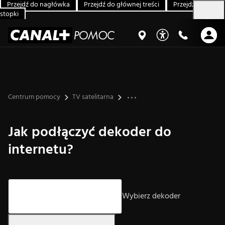
Przejdź do nagłówka
Przejdź do głównej treści
Przejdź do
stopki
Centrum pomocy
TV satelitarna
Jak podłączyć dekoder do
internetu?
Strzałki góra/dół – nawigacja, Enter – wybór.
Wybierz dekoder