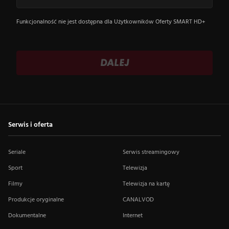
Funkcjonalność nie jest dostępna dla Użytkowników Oferty SMART HD+
DALEJ
Serwis i oferta
Seriale
Serwis streamingowy
Sport
Telewizja
Filmy
Telewizja na kartę
Produkcje oryginalne
CANALVOD
Dokumentalne
Internet