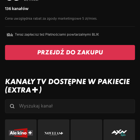
136 kanałów
Cena uwzględnia rabat za zgody marketingowe 5 zł/mies.
Teraz zapłacisz też Płatnościami powtarzalnymi BLIK
PRZEJDŹ DO ZAKUPU
KANAŁY TV DOSTĘPNE W PAKIECIE
(EXTRA+)
Wyszukaj kanał po nazwie
Wpisz co najmniej dwa znaki, aby rozpocząć wyszukiwanie kanałów.