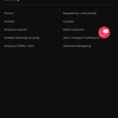
Pomoc
Regulaminy i dokumenty
Kontakt
Cookies
Aktywuj voucher
Dane osobowe
Doładuj telewizję na kartę
Akt o Usługach Cyfrowych
Aktywuj CANAL+ Box
Sztuczna inteligencja
Mapa salonów
Program TV
Polska (PL)
© CANAL+
2026