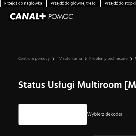
Przejdź do nagłówka
Przejdź do głównej treści
Przejdź do stopki
Centrum pomocy
TV satelitarna
Problemy techniczne
Status Usługi Multiroom [
Strzałki góra/dół – nawigacja, Enter – wybór.
Wybierz dekoder