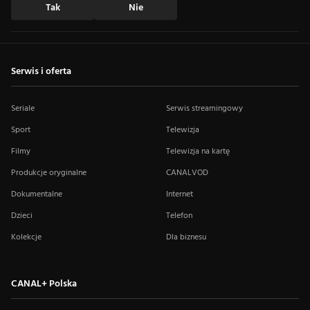
Tak
Nie
Serwis i oferta
Seriale
Serwis streamingowy
Sport
Telewizja
Filmy
Telewizja na kartę
Produkcje oryginalne
CANALVOD
Dokumentalne
Internet
Dzieci
Telefon
Kolekcje
Dla biznesu
CANAL+ Polska