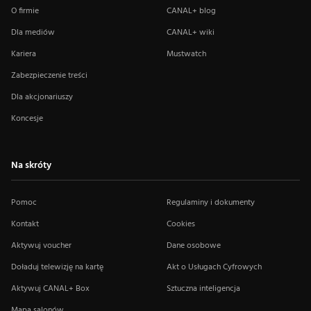
O firmie
CANAL+ blog
Dla mediów
CANAL+ wiki
Kariera
Mustwatch
Zabezpieczenie treści
Dla akcjonariuszy
Koncesje
Na skróty
Pomoc
Regulaminy i dokumenty
Kontakt
Cookies
Aktywuj voucher
Dane osobowe
Doładuj telewizję na kartę
Akt o Usługach Cyfrowych
Aktywuj CANAL+ Box
Sztuczna inteligencja
Mapa salonów