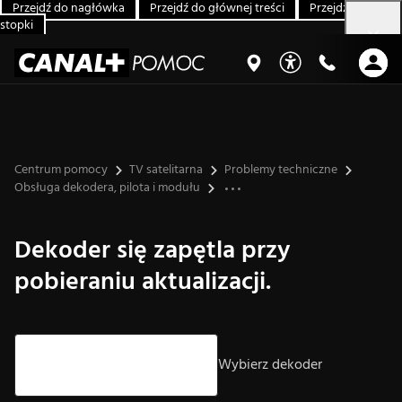
Przejdź do nagłówka
Przejdź do głównej treści
Przejdź do
stopki
Centrum pomocy
TV satelitarna
Problemy techniczne
Obsługa dekodera, pilota i modułu
Dekoder się zapętla przy
pobieraniu aktualizacji.
Strzałki góra/dół – nawigacja, Enter – wybór.
Wybierz dekoder