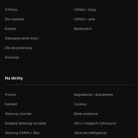
O firmie
CANAL+ blog
Dla mediów
CANAL+ wiki
Kariera
Mustwatch
Zabezpieczenie treści
Dla akcjonariuszy
Koncesje
Na skróty
Pomoc
Regulaminy i dokumenty
Kontakt
Cookies
Aktywuj voucher
Dane osobowe
Doładuj telewizję na kartę
Akt o Usługach Cyfrowych
Aktywuj CANAL+ Box
Sztuczna inteligencja