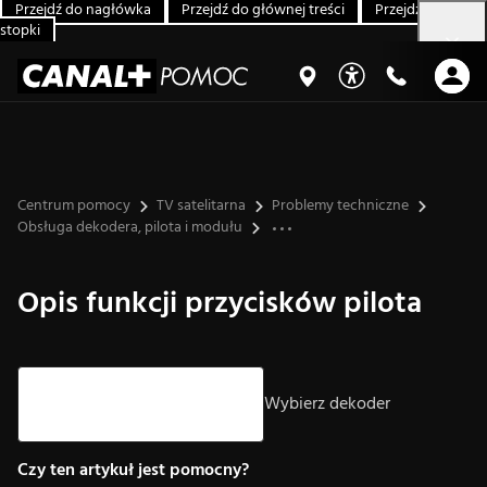
Przejdź do nagłówka
Przejdź do głównej treści
Przejdź do
stopki
Centrum pomocy
TV satelitarna
Problemy techniczne
Obsługa dekodera, pilota i modułu
Opis funkcji przycisków pilota
Strzałki góra/dół – nawigacja, Enter – wybór.
Wybierz dekoder
Czy ten artykuł jest pomocny?