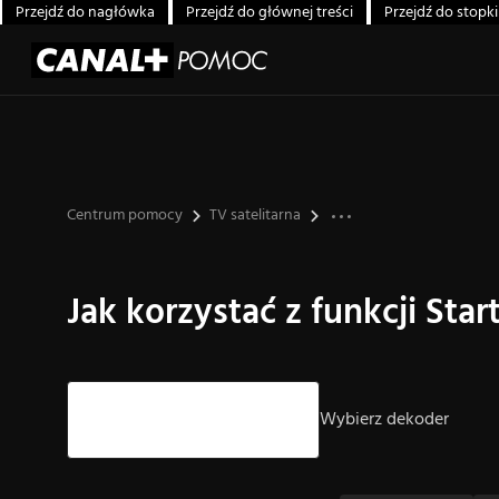
Przejdź do nagłówka
Przejdź do głównej treści
Przejdź do stopki
Centrum pomocy
TV satelitarna
Jak korzystać z funkcji Star
Strzałki góra/dół – nawigacja, Enter – wybór.
Wybierz dekoder