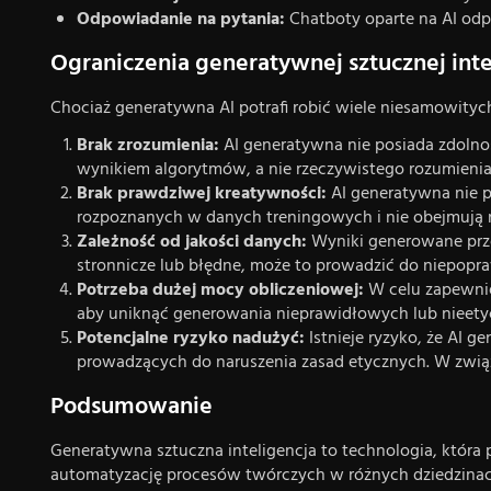
Odpowiadanie na pytania:
Chatboty oparte na AI odp
Ograniczenia generatywnej sztucznej inte
Chociaż generatywna AI potrafi robić wiele niesamowitych
Brak zrozumienia:
AI generatywna nie posiada zdolnoś
wynikiem algorytmów, a nie rzeczywistego rozumienia 
Brak prawdziwej kreatywności:
AI generatywna nie p
rozpoznanych w danych treningowych i nie obejmują 
Zależność od jakości danych:
Wyniki generowane przez
stronnicze lub błędne, może to prowadzić do niepop
Potrzeba dużej mocy obliczeniowej:
W celu zapewnie
aby uniknąć generowania nieprawidłowych lub nieetycz
Potencjalne ryzyko nadużyć:
Istnieje ryzyko, że AI 
prowadzących do naruszenia zasad etycznych. W związ
Podsumowanie
Generatywna sztuczna inteligencja to technologia, która 
automatyzację procesów twórczych w różnych dziedzinach