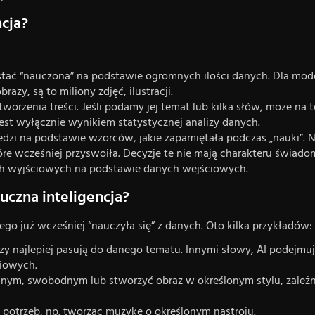
ncja?
stać “nauczona” na podstawie ogromnych ilości danych. Dla modeli
zy, są to miliony zdjęć, ilustracji.
worzenia treści. Jeśli podamy jej temat lub kilka słów, może na 
jest wyłącznie wynikiem statystycznej analizy danych.
dzi na podstawie wzorców, jakie zapamiętała podczas „nauki”. N
re wcześniej przyswoiła. Decyzje te nie mają charakteru świadomo
h wyjściowych na podstawie danych wejściowych.
uczna inteligencja?
o już wcześniej “nauczyła się” z danych. Oto kilka przykładów:
azy najlepiej pasują do danego tematu. Innymi słowy, AI podejm
ciowych.
lnym, swobodnym lub stworzyć obraz w określonym stylu, zależn
potrzeb, np. tworząc muzykę o określonym nastroju.