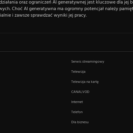
iałania oraz ograniczeń AI generatywnej jest kluczowe dla jej
ych. Choć AI generatywna ma ogromny potencjał należy pamiętać,
ialnie i zawsze sprawdzać wyniki jej pracy.
Serwis streamingowy
Telewizja
Telewizja na kartę
CANALVOD
Internet
Telefon
Dla biznesu