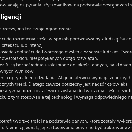
owiadają na pytania użytkowników na podstawie dostępnych inf
ligencji
 rzeczy, ma też swoje ograniczenia:
ci do rozumienia treści w sposób porównywalny z ludzką świado
przekazu lub intencji.
osiada zdolności do twórczego myślenia w sensie ludzkim. Tworzo
nowatorskich, niespotykanych dotąd rozwiązań.
 AI są bezpośrednio uzależnione od jakości danych, na których 
rawnych wyników.
nia optymalnego działania, AI generatywna wymaga znacznych
nych treści. Dlatego zawsze potrzebny jest nadzór człowieka.
generatywna może zostać wykorzystana do tworzenia treści dezin
ku z tym stosowanie tej technologii wymaga odpowiedniego nadz
potrafi tworzyć treści na podstawie danych, które zostały wykor
. Niemniej jednak, jej zastosowanie powinno być traktowane z