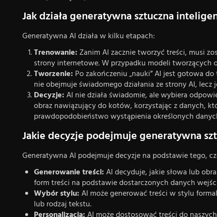
Jak działa generatywna sztuczna intelige
Generatywna AI działa w kilku etapach:
Trenowanie:
Zanim AI zacznie tworzyć treści, musi zo
strony internetowe. W przypadku modeli tworzących obra
Tworzenie:
Po zakończeniu „nauki” AI jest gotowa do t
nie obejmuje świadomego działania ze strony AI, lecz 
Decyzje:
AI nie działa świadomie, ale wybiera odpowie
obraz nawiązujący do kotów, korzystając z danych, któ
prawdopodobieństwo wystąpienia określonych danyc
Jakie decyzje podejmuje generatywna szt
Generatywna AI podejmuje decyzje na podstawie tego, czeg
Generowanie treści:
AI decyduje, jakie słowa lub obr
form treści na podstawie dostarczonych danych wejś
Wybór stylu:
AI może generować treści w stylu forma
lub rodzaj tekstu.
Personalizacja:
AI może dostosować treści do naszych 