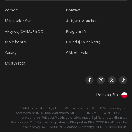
Pomoc
Kontakt
Mapa salonów
Aktywuj Voucher
Aktywuj CANAL+ BOX
Program TV
Moje konto
Doładuj TV na kartę
Kanały
CANAL+ wiki
MustWatch
Polska (PL)
CANAL+ Polska S.A., al. gen. W. Sikorskiego 9, 02-758 Warszawa, skr.
pocztowa nr 8, 02-100, Warszawa NIP 521-00-82-774, REGON: 010175861,
wpisana do Rejestru Przedsiębiorców, przez Sąd Rejonowy dla m.st.
Warszawy, XIII Wydział Gospodarczy KRS pod nr KRS: 0000469644, kapitał
zakładowy: 441.176.000 zł, w całości wpłacony, Nr BDO: 000030685.