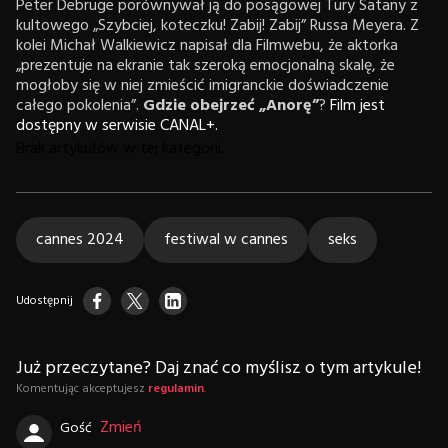
Peter Debruge porównywał ją do posągowej Tury Satany z
kultowego „Szybciej, koteczku! Zabij! Zabij” Russa Meyera. Z
kolei Michał Walkiewicz napisał dla Filmwebu, że aktorka
„prezentuje na ekranie tak szeroką emocjonalną skalę, że
mogłoby się w niej zmieścić imigranckie doświadczenie
całego pokolenia”.
Gdzie obejrzeć „Anorę”
?
Film jest
dostępny w serwisie CANAL+.
Brak artykułów w tej kategorii.
cannes 2024
festiwal w cannes
seks
Udostępnij
Już przeczytane? Daj znać co myślisz o tym artykule!
Komentując akceptujesz
regulamin
.
Zmień
Gość