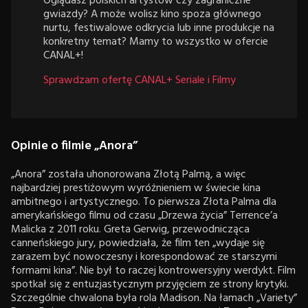
Oglądasz polskich artystów czy zagraniczne
gwiazdy? A może wolisz kino spoza głównego
nurtu, festiwalowe odkrycia lub inne produkcje na
konkretny temat? Mamy to wszystko w ofercie
CANAL+!
Sprawdzam ofertę CANAL+ Seriale i Filmy
Opinie o filmie „Anora”
„Anora” została uhonorowana Złotą Palmą, a więc
najbardziej prestiżowym wyróżnieniem w świecie kina
ambitnego i artystycznego. To pierwsza Złota Palma dla
amerykańskiego filmu od czasu „Drzewa życia” Terrence’a
Malicka z 2011 roku. Greta Gerwig, przewodnicząca
canneńskiego jury, powiedziała, że film ten „wydaje się
zarazem być nowoczesny i korespondować ze starszymi
formami kina”. Nie był to raczej kontrowersyjny werdykt. Film
spotkał się z entuzjastycznym przyjęciem ze strony krytyki.
Szczególnie chwalona była rola Madison. Na łamach „Variety”