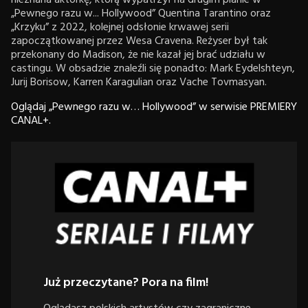
nieznana aktorkę, którą wypatrzył na drugim planie w
„Pewnego razu w... Hollywood” Quentina Tarantino oraz
„Krzyku” z 2022, kolejnej odsłonie krwawej serii
zapoczątkowanej przez Wesa Cravena. Reżyser był tak
przekonany do Madison, że nie kazał jej brać udziału w
castingu. W obsadzie znaleźli się ponadto: Mark Eydelshteyn,
Jurij Borisow, Karren Karagulian oraz Vache Tovmasyan.
Oglądaj „Pewnego razu w… Hollywood” w serwisie PREMIERY
CANAL+.
Już przeczytane? Pora na film!