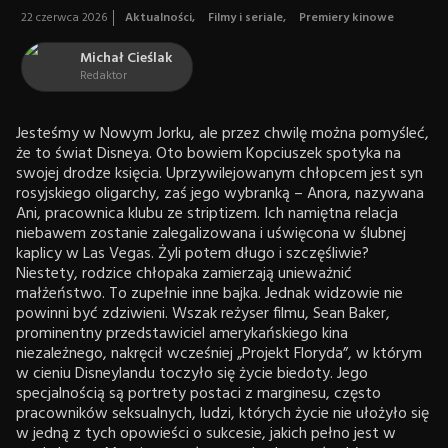
22 czerwca 2026
Aktualności
,
Filmy i seriale
,
Premiery kinowe
Michał Cieślak
Redaktor
Jesteśmy w Nowym Jorku, ale przez chwilę można pomyśleć,
że to świat Disneya. Oto bowiem Kopciuszek spotyka na
swojej drodze księcia. Uprzywilejowanym chłopcem jest syn
rosyjskiego oligarchy, zaś jego wybranką – Anora, nazywana
Ani, pracownica klubu ze striptizem. Ich namiętna relacja
niebawem zostanie zalegalizowana i uświęcona w ślubnej
kaplicy w Las Vegas. Żyli potem długo i szczęśliwie?
Niestety, rodzice chłopaka zamierzają unieważnić
małżeństwo. To zupełnie inne bajka. Jednak widzowie nie
powinni być zdziwieni. Wszak reżyser filmu, Sean Baker,
prominentny przedstawiciel amerykańskiego kina
niezależnego, nakręcił wcześniej „Projekt Floryda”, w którym
w cieniu Disneylandu toczyło się życie biedoty. Jego
specjalnością są portrety postaci z marginesu, często
pracowników seksualnych, ludzi, których życie nie ułożyło się
w jedną z tych opowieści o sukcesie, jakich pełno jest w