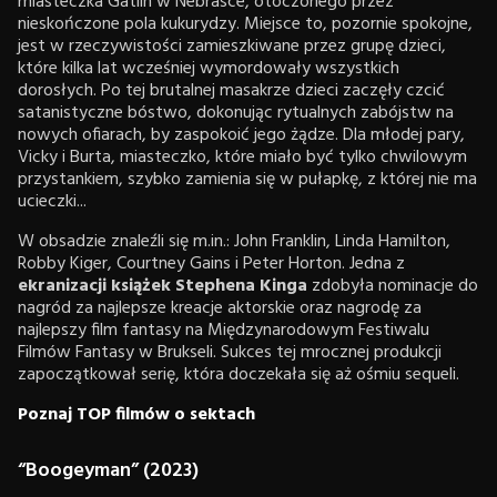
miasteczka Gatlin w Nebrasce, otoczonego przez
nieskończone pola kukurydzy. Miejsce to, pozornie spokojne,
jest w rzeczywistości zamieszkiwane przez grupę dzieci,
które kilka lat wcześniej wymordowały wszystkich
dorosłych. Po tej brutalnej masakrze dzieci zaczęły czcić
satanistyczne bóstwo, dokonując rytualnych zabójstw na
nowych ofiarach, by zaspokoić jego żądze. Dla młodej pary,
Vicky i Burta, miasteczko, które miało być tylko chwilowym
przystankiem, szybko zamienia się w pułapkę, z której nie ma
ucieczki...
W obsadzie znaleźli się m.in.: John Franklin, Linda Hamilton,
Robby Kiger, Courtney Gains i Peter Horton. Jedna z
ekranizacji książek Stephena Kinga
zdobyła nominacje do
nagród za najlepsze kreacje aktorskie oraz nagrodę za
najlepszy film fantasy na Międzynarodowym Festiwalu
Filmów Fantasy w Brukseli. Sukces tej mrocznej produkcji
zapoczątkował serię, która doczekała się aż ośmiu sequeli.
Poznaj TOP filmów o sektach
“Boogeyman” (2023)