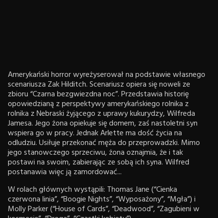
Amerykański horror wyreżyserował na podstawie własnego
scenariusza Zak Hilditch. Scenariusz opiera się noweli ze
zbioru “Czarna bezgwiezdna noc”. Przedstawia historię
opowiedzianą z perspektywy amerykańskiego rolnika z
rolnika z Nebraski żyjącego z uprawy kukurydzy, Wilfreda
Jamesa. Jego żona opiekuje się domem, zaś nastoletni syn
wspiera go w pracy. Jednak Arlette ma dość życia na
odludziu. Usiłuje przekonać męża do przeprowadzki. Mimo
jego stanowczego sprzeciwu, żona oznajmia, że i tak
postawi na swoim, zabierając ze sobą ich syna. Wilfred
postanawia więc ją zamordować...
W rolach głównych wystąpili: Thomas Jane (“Cienka
czerwona linia”, “Boogie Nights”, “Wyposażony”, “Mgła”) i
Molly Parker (“House of Cards”, “Deadwood”, “Zagubieni w