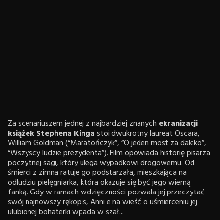
Za scenariuszem jednej z najbardziej znanych
ekranizacji
książek Stephena Kinga
stoi dwukrotny laureat Oscara,
William Goldman (“Maratończyk”, “O jeden most za daleko”,
“Wszyscy ludzie prezydenta”). Film opowiada historię pisarza
poczytnej sagi, który ulega wypadkowi drogowemu. Od
śmierci z zimna ratuje go podstarzała, mieszkająca na
odludziu pielęgniarka, która okazuje się być jego wierną
fanką. Gdy w ramach wdzięczności pozwala jej przeczytać
swój najnowszy rękopis, Anni e na wieść o uśmierceniu jej
ulubionej bohaterki wpada w szał...