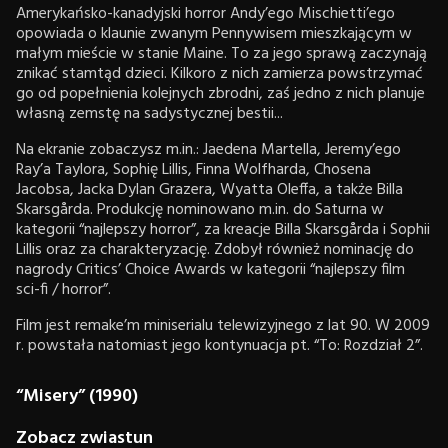
Amerykańsko-kanadyjski horror Andy’ego Mischietti’ego
opowiada o klaunie zwanym Pennywisem mieszkającym w
małym mieście w stanie Maine. To za jego sprawą zaczynają
znikać stamtąd dzieci. Kilkoro z nich zamierza powstrzymać
go od popełnienia kolejnych zbrodni, zaś jedno z nich planuje
własną zemstę na sadystycznej bestii...
Na ekranie zobaczysz m.in.: Jaedena Martella, Jeremy’ego
Ray’a Taylora, Sophię Lillis, Finna Wolfharda, Chosena
Jacobsa, Jacka Dylan Grazera, Wyatta Oleffa, a także Billa
Skarsgårda. Produkcję nominowano m.in. do Saturna w
kategorii “najlepszy horror”, za kreacje Billa Skarsgårda i Sophii
Lillis oraz za charakteryzację. Zdobył również nominację do
nagrody Critics’ Choice Awards w kategorii “najlepszy film
sci-fi / horror”.
Film jest remake’m miniserialu telewizyjnego z lat 90. W 2009
r. powstała natomiast jego kontynuacja pt. “To: Rozdział 2”.
“Misery” (1990)
Zobacz zwiastun