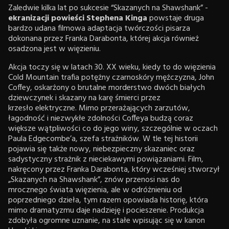
Zaledwie kilka lat po sukcesie “Skazanych na Shawshank” -
ekranizacji powieści Stephena Kinga
powstaje druga
bardzo udana filmowa adaptacja twórczości pisarza
dokonana przez Franka Darabonta, której akcja również
osadzona jest w więzieniu.
Akcja toczy się w latach 30. XX wieku, kiedy to do więzienia
Cold Mountain trafia potężny czarnoskóry mężczyzna, John
Coffey, oskarżony o brutalne morderstwo dwóch białych
dziewczynek i skazany na karę śmierci przez
krzesło elektryczne. Mimo przerażających zarzutów,
łagodność i niezwykłe zdolności Coffeya budzą coraz
większe wątpliwości co do jego winy, szczególnie w oczach
Paula Edgecombe’a, szefa strażników. W tle tej historii
pojawia się także nowy, niebezpieczny skazaniec oraz
sadystyczny strażnik z nieciekawymi powiązaniami. Film,
nakręcony przez Franka Darabonta, który wcześniej stworzył
„Skazanych na Shawshank”, znów przenosi nas do
mrocznego świata więzienia, ale w odróżnieniu od
poprzedniego dzieła, tym razem opowiada historię, która
mimo dramatyzmu daje nadzieję i pocieszenie. Produkcja
zdobyła ogromne uznanie, na stałe wpisując się w kanon