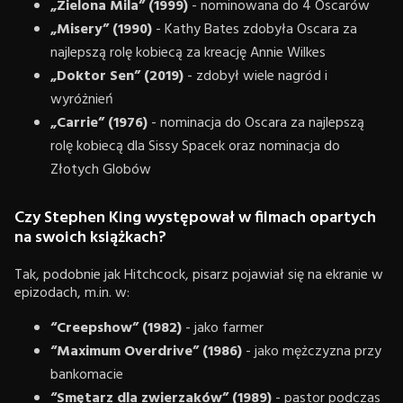
„Zielona Mila” (1999)
- nominowana do 4 Oscarów
„Misery” (1990)
- Kathy Bates zdobyła Oscara za
najlepszą rolę kobiecą za kreację Annie Wilkes
„Doktor Sen” (2019)
- zdobył wiele nagród i
wyróżnień
„Carrie” (1976)
- nominacja do Oscara za najlepszą
rolę kobiecą dla Sissy Spacek oraz nominacja do
Złotych Globów
Czy Stephen King występował w filmach opartych
na swoich książkach?
Tak, podobnie jak Hitchcock, pisarz pojawiał się na ekranie w
epizodach, m.in. w:
“Creepshow” (1982)
- jako farmer
“Maximum Overdrive” (1986)
- jako mężczyzna przy
bankomacie
“Smętarz dla zwierzaków” (1989)
- pastor podczas