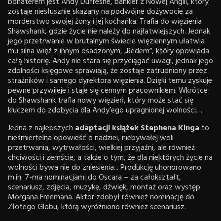
bohaterem jest Andy Dufresne, bankier z Nowej Anglii, który
zostaje niesłusznie skazany na podwójne dożywocie za
morderstwo swojej żony i jej kochanka. Trafia do więzienia
Shawshank, gdzie życie nie należy do najłatwiejszych. Jednak
jego przetrwanie w brutalnym świecie więziennym ułatwia
mu silna więź z innym osadzonym, „Redem”, który opowiada
całą historię. Andy nie stara się przyciągać uwagi, jednak jego
zdolności księgowe sprawiają, że zostaje zatrudniony przez
strażników i samego dyrektora więzienia. Dzięki temu zyskuje
pewne przywileje i staje się cennym pracownikiem. Wkrótce
do Shawshank trafia nowy więzień, który może stać się
kluczem do zdobycia dla Andy’ego upragnionej wolności…
Jedna z najlepszych
adaptacji książek Stephena Kinga
to
nieśmiertelna opowieść o nadziei, niebywałej woli
przetrwania, wytrwałości, wielkiej przyjaźni, ale również
chciwości i zemście, a także o tym, że dla niektórych życie na
wolności bywa nie do zniesienia... Produkcję uhonorowano
m.in. 7-ma nominacjami do Oscara – za całokształt,
scenariusz, zdjęcia, muzykę, dźwięk, montaż oraz występ
Morgana Freemana. Aktor zdobył również nominację do
Złotego Globu, którą wyróżniono również scenariusz.