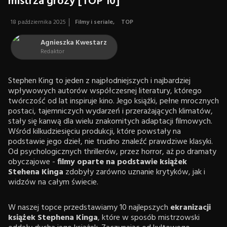
mistrza grozy [TOP 10]
18 października 2025
Filmy i seriale
,
TOP
Agnieszka Kwestarz
Redaktor
Stephen King to jeden z najpłodniejszych i najbardziej
wpływowych autorów współczesnej literatury, którego
twórczość od lat inspiruje kino. Jego książki, pełne mrocznych
postaci, tajemniczych wydarzeń i przerażających klimatów,
stały się kanwą dla wielu znakomitych adaptacji filmowych.
Wśród kilkudziesięciu produkcji, które powstały na
podstawie jego dzieł, nie trudno znaleźć prawdziwe klasyki.
Od psychologicznych thrillerów, przez horror, aż po dramaty
obyczajowe -
filmy oparte na podstawie książek
Stehena Kinga
zdobyły zarówno uznanie krytyków, jak i
widzów na całym świecie.
W naszej topce przedstawiamy 10 najlepszych
ekranizacji
książek Stephena Kinga
, które w sposób mistrzowski