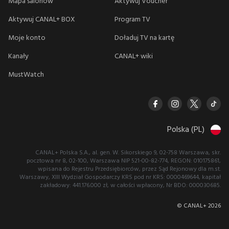
Mapa salonów
Aktywuj Voucher
Aktywuj CANAL+ BOX
Program TV
Moje konto
Doładuj TV na kartę
Kanały
CANAL+ wiki
MustWatch
Polska (PL)
CANAL+ Polska S.A., al. gen. W. Sikorskiego 9, 02-758 Warszawa, skr.
pocztowa nr 8, 02-100, Warszawa NIP 521-00-82-774, REGON: 010175861,
wpisana do Rejestru Przedsiębiorców, przez Sąd Rejonowy dla m.st.
Warszawy, XIII Wydział Gospodarczy KRS pod nr KRS: 0000469644, kapitał
zakładowy: 441.176.000 zł, w całości wpłacony, Nr BDO: 000030685.
© CANAL+
2026