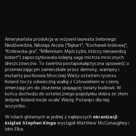
Amerykańska produkcja w reżyserii laureata Srebrnego
Niedźwiedzia, Nikolaja Arcela (“Bękart”, “Kochanek królowej”,
“Królewska gra”, “Millennium: Mężczyźni, którzy nienawidzą
kobiet") zapoczątkowała kolejną sagę mistrza mrocznych
dreszczowców. To świetna postapokaliptyczna opowieść o
przemierzającym zamieszkałe przez demony, wampiry i
mutanty pustkowia Mrocznej Wieży ostatnim rycerzu.
Roland toczy odwieczną walkę z Człowiekiem w czerni,
zmierzającym do zburzenia spajającej światy budowli. W
końcu dochodzi do ostatecznego pojedynku dobra ze złem.
Jedynie Roland może ocalić Wieżę. Poświęci dla niej
wszystko...
W rolach głównych w jednej z najlepszych
ekranizacji
książek Stephen Kinga
wystąpili Matthew McConaughey i
Idris Elba.