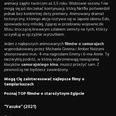
animacji zajęło twórcom aż 3,5 roku. Widzowie sezonu 1 nie
mogą się już doczekać kontynuacji, którą Netflix potwierdził
jednak bez konkretnej daty premiery. Animowany dramat
historyczny, którego akcja rozrywa się w Japonii okresu Edo,
opowiada losy młodej, żyjącej w przebraniu wojowniczki
Mizu, kroczącej krwawym szlakiem zemsty na tych, którzy
uczynili ją w ojczyźnie wyrzutkiem.
Jeden z najlepszych animowanych
filmów o samurajach
wyprodukowany przez Michaela Greena i Amber Noizumi
uhonorowano m.in.: 4-ma nagrodami Emmy i 6-ma Annie. Tę
niezwykłą podróż, w której wybrzmiewają nawiązania
klasyków
samurajskiego kina
, musisz przeżyć sam. Z
pewnością nie będziesz zawiedzony.
Mogą Cię zainteresować najlepsze filmy o
templariuszach
Poznaj TOP filmów o starożytnym Egipcie
“Yasuke” (2021)