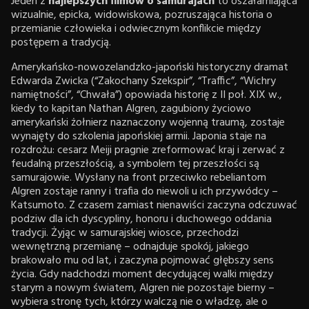
Jeden z
najlepszych filmów o samurajach
to oszałamiająca
wizualnie, epicka, widowiskowa, pozruszająca historia o
przemianie człowieka i odwiecznym konflikcie między
postępem a tradycją.
Amerykańsko-nowozelandzko-japoński historyczny dramat
Edwarda Zwicka (“Zakochany Szekspir”, “Traffic”, “Wichry
namiętności”, “Chwała”) opowiada historię z II poł. XIX w.,
kiedy to kapitan Nathan Algren, zagubiony życiowo
amerykański żołnierz naznaczony wojenną traumą, zostaje
wynajęty do szkolenia japońskiej armii. Japonia staje na
rozdrożu: cesarz Meiji pragnie zreformować kraj i zerwać z
feudalną przeszłością, a symbolem tej przeszłości są
samurajowie. Wysłany na front przeciwko rebeliantom
Algren zostaje ranny i trafia do niewoli u ich przywódcy –
Katsumoto. Z czasem zamiast nienawiści zaczyna odczuwać
podziw dla ich dyscypliny, honoru i duchowego oddania
tradycji. Żyjąc w samurajskiej wiosce, przechodzi
wewnętrzną przemianę – odnajduje spokój, jakiego
brakowało mu od lat, i zaczyna pojmować głębszy sens
życia. Gdy nadchodzi moment decydującej walki między
starym a nowym światem, Algren nie pozostaje bierny –
wybiera stronę tych, którzy walczą nie o władzę, ale o