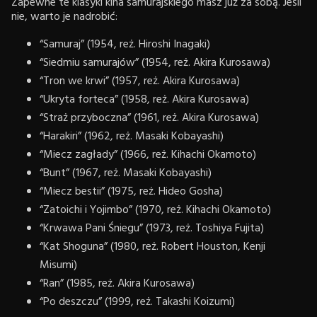
Zapewne te klasyki kina samurajskiego masz już za sobą. Jeśli
nie, warto je nadrobić:
“Samuraj” (1954, reż. Hiroshi Inagaki)
“Siedmiu samurajów” (1954, reż. Akira Kurosawa)
“Tron we krwi” (1957, reż. Akira Kurosawa)
“Ukryta forteca” (1958, reż. Akira Kurosawa)
“Straż przyboczna” (1961, reż. Akira Kurosawa)
“Harakiri” (1962, reż. Masaki Kobayashi)
“Miecz zagłady” (1966, reż. Kihachi Okamoto)
“Bunt” (1967, reż. Masaki Kobayashi)
“Miecz bestii” (1975, reż. Hideo Gosha)
“Zatoichi i Yojimbo” (1970, reż. Kihachi Okamoto)
“Krwawa Pani Śniegu” (1973, reż. Toshiya Fujita)
“Kat Shoguna” (1980, reż. Robert Houston, Kenji
Misumi)
“Ran” (1985, reż. Akira Kurosawa)
“Po deszczu” (1999, reż. Takashi Koizumi)