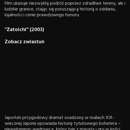
Film ukazuje niezwykłą podróż poprzez zdradliwe tereny, ale i
ludzkie granice, stając się poruszającą historią o oddaniu,
lojalności i cenie prawdziwego honoru.
“Zatoichi” (2003)
Zobacz zwiastun
Japoński przygodowy dramat osadzony w realiach XIX-
wiecznej Japonii opowiada historię tytułowego bohatera –
niewidomego wędrowca, który żyje z masaży i gry w kości.