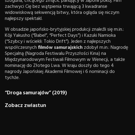
szoguna, chcącego zmącić panujący w Japonii pokój. Film
zachwyci Cię bez wątpienia trwającą 3 kwadranse
widowiskową sekwencją bitwy, która ogląda się niczym
najlepszy spektakl.
W obsadzie japońsko-brytyjskiej produkcji znaleźli się m.in.:
Kōji Yakusho (“Babel”, “Perfect Days”) i Kazuki Namioka
(“Szybcy i wściekli: Tokio Drift”). Jeden z najlepszych
współczesnych
filmów samurajskich
zdobył m.in.: Nagrodę
Specjalną (Nagroda Festiwalu Przyszłości Kina) na
Międzynarodowym Festiwali Filmowym w Wenecji, a także
nominację do Złotego Lwa. W kraju doszły do tego 4
nagrody Japońskiej Akademii Filmowej i 6 nominacji do
tychże.
“Droga samurajów” (2019)
Zobacz zwiastun