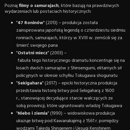
Poznaj
filmy o samurajach
, które bazują na prawdziwych
wydarzeniach lub postaciach historycznych:
"
47 Roninów
" (2013) – produkcja została
zainspirowana japońską legendą o czterdziestu siedmiu
roninach, samurajach, którzy w XVIII w. zemścili się za
śmierć swojego pana
"
Ostatni miecz
" (2003) –
fabuła tego historycznego dramatu koncentruje się na
losach dwóch samurajów z Shinsengumi, elitarnych sił
policyjnych w okresie schyłku Tokugawa shogunatu
"
Sekigahara
" (2017) – epicki historyczna produkcja
przedstawia historię bitwy pod Sekigaharą z 1600
r., stanowiącej decydujące starcie walczących ze
sobą prowincji, które ugruntowało władzę Tokugawa
"
Niebo i ziemia
" (1990) – widowiskowa produkcja
ukazuje bitwę pod Kawanakajimą z 1561 r. pomiędzy
wodzami Takedą Shingenem i Uesugi Kenshinem