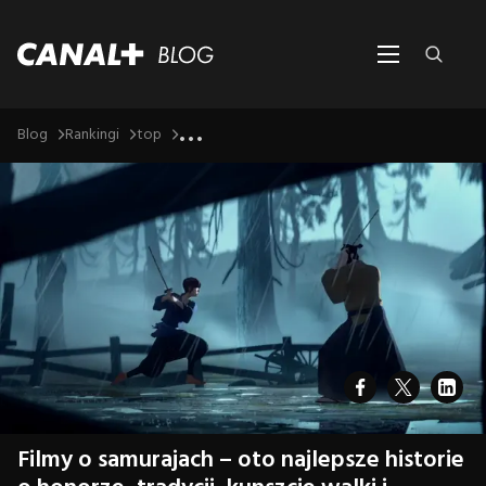
...
Blog
Rankingi
top
Filmy o samurajach – oto najlepsze historie