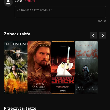
Zmień
Gość
0
/
500
Zobacz także
Przeczytaj także