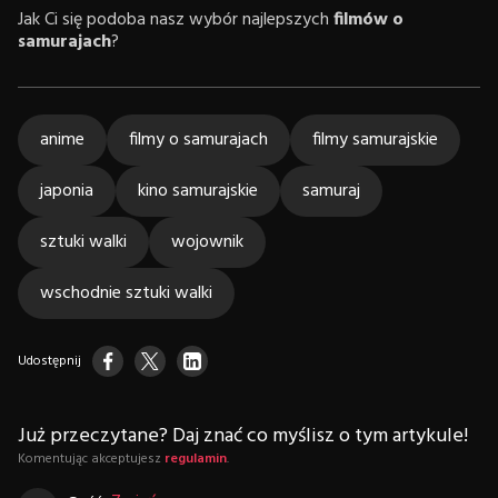
Jak Ci się podoba nasz wybór najlepszych
filmów o
samurajach
?
anime
filmy o samurajach
filmy samurajskie
japonia
kino samurajskie
samuraj
sztuki walki
wojownik
wschodnie sztuki walki
Udostępnij
Już przeczytane? Daj znać co myślisz o tym artykule!
Komentując akceptujesz
regulamin
.