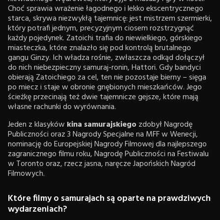
Choć sprawia wrażenie łagodnego i lekko ekscentrycznego
starca, skrywa niezwykłą tajemnicę: jest mistrzem szermierki,
który potrafi jednym, precyzyjnym ciosem rozstrzygnąć
każdy pojedynek. Zatoichi trafia do niewielkiego, górskiego
miasteczka, które znalazło się pod kontrolą brutalnego
gangu Ginzy. Ich władza rośnie, zwłaszcza odkąd dołączył
do nich niebezpieczny samuraj-ronin, Hattori. Gdy bandyci
obierają Zatoichiego za cel, ten nie pozostaje bierny – sięga
po miecz i staje w obronie gnębionych mieszkańców. Jego
ścieżkę przecinają też dwie tajemnicze gejsze, które mają
własne rachunki do wyrównania.
Jeden z klasyków
kina samurajskiego
zdobył Nagrodę
Publiczności oraz 3 Nagrody Specjalne na MFF w Wenecji,
nominację do Europejskiej Nagrody Filmowej dla najlepszego
zagranicznego filmu roku, Nagrodę Publiczności na Festiwalu
w Toronto oraz, rzecz jasna, naręcze Japońskich Nagród
Filmowych.
Które filmy o samurajach są oparte na prawdziwych
wydarzeniach?