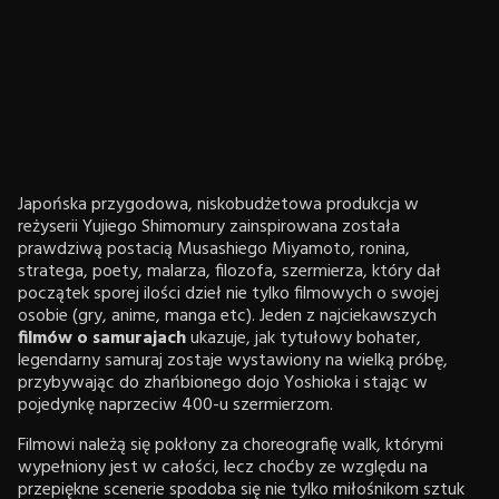
Japońska przygodowa, niskobudżetowa produkcja w
reżyserii Yujiego Shimomury zainspirowana została
prawdziwą postacią Musashiego Miyamoto, ronina,
stratega, poety, malarza, filozofa, szermierza, który dał
początek sporej ilości dzieł nie tylko filmowych o swojej
osobie (gry, anime, manga etc). Jeden z najciekawszych
filmów o samurajach
ukazuje, jak tytułowy bohater,
legendarny samuraj zostaje wystawiony na wielką próbę,
przybywając do zhańbionego dojo Yoshioka i stając w
pojedynkę naprzeciw 400-u szermierzom.
Filmowi należą się pokłony za choreografię walk, którymi
wypełniony jest w całości, lecz choćby ze względu na
przepiękne scenerie spodoba się nie tylko miłośnikom sztuk