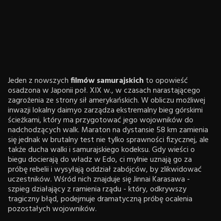
Jeden z nowszych
filmów samurajskich
to opowieść
osadzona w Japonii poł. XIX w., w czasach narastającego
zagrożenia ze strony sił amerykańskich. W obliczu możliwej
inwazji lokalny daimyo zarządza ekstremalny bieg górskimi
ścieżkami, który ma przygotować jego wojowników do
nadchodzących walk. Maraton na dystansie 58 km zamienia
się jednak w brutalny test nie tylko sprawności fizycznej, ale
także ducha walki i samurajskiego kodeksu. Gdy wieści o
biegu docierają do władz w Edo, ci mylnie uznają go za
próbę rebelii i wysyłają oddział zabójców, by zlikwidować
uczestników. Wśród nich znajduje się Jinnai Karasawa -
szpieg działający z ramienia rządu - który, odkrywszy
tragiczny błąd, podejmuje dramatyczną próbę ocalenia
pozostałych wojowników.