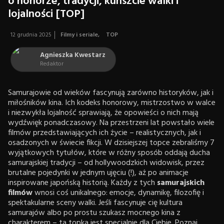
o honorze, tradycji, kunszcie walki i
lojalności [TOP]
12 grudnia 2025
Filmy i seriale
,
TOP
Agnieszka Kwestarz
Redaktor
Samurajowie od wieków fascynują zarówno historyków, jak i
miłośników kina. Ich kodeks honorowy, mistrzostwo w walce
i niezwykła lojalność sprawiają, że opowieści o nich mają
wydźwięk ponadczasowy. Na przestrzeni lat powstało wiele
filmów przedstawiających ich życie – realistycznych, jak i
osadzonych w świecie fikcji. W dzisiejszej topce zebraliśmy 7
wyjątkowych tytułów, które w różny sposób oddają ducha
samurajskiej tradycji – od hollywoodzkich widowisk, przez
brutalne pojedynki w jednym ujęciu (!), aż po animacje
inspirowane japońską historią. Każdy z tych
samurajskich
filmów
wnosi coś unikalnego: emocje, dynamikę, filozofię i
spektakularne sceny walki. Jeśli fascynuje cię kultura
samurajów albo po prostu szukasz mocnego kina z
charakterem – ta topka jest specjalnie dla Ciebie. Poznaj