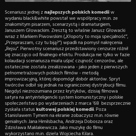
Scenariusz jednej z
najlepszych polskich komedii
w
wydaniu black&white powstał we współpracy m.in. ze
znakomitym pisarzem, scenarzystą i dramaturgiem,
Januszem Głowackim. Zresztą to właśnie Janusz Głowacki
wraz z Markiem Piwowskim („Kłopoty to moja specjalność”,
„Przepraszam, czy tu biją?”) wpadli na pomysł nakręcenia
„Rejsu”. Pierwotny scenariusz przedstawiony cenzurze różnił
się znacząco od finalnego efektu. Produkcja nie tylko w fazie
kolaudacji scenariusza miała uśpić czujność cenzorów, ale
ostatecznie została zrealizowana - jako jeden z pierwszych
pełnometrażowych polskich filmów - metodą
improwizacyjną, której dopomógł dobór aktorów. Spryt
twórców odbił się jednak na ograniczonej dystrybucji filmu.
Niegdyś niezrozumiana przez krytyków, dzisiaj filmowa
satyra na antyinteligencki system komunistyczny i polskie
społeczeństwo po wydarzeniach z marca ’68 bezsprzecznie
zyskała status
kultowej polskiej komedii
. Poza
Stanisławem Tymem na ekranie zobaczysz m.in. równie
genialnych: Jana Himilsbacha, Andrzeja Dobosza oraz
Zdzisława Maklakiewicza. Jako muzykę do filmu
wykorzystano m.in. dzieła Wojciecha Kilara.