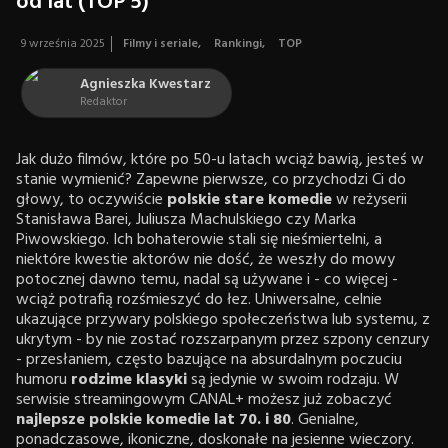
od lat (TOP 5)
9 września 2025
Filmy i seriale
,
Rankingi
,
TOP
Agnieszka Kwestarz
Redaktor
Jak dużo filmów, które po 50-u latach wciąż bawią, jesteś w
stanie wymienić? Zapewne pierwsze, co przychodzi Ci do
głowy, to oczywiście
polskie stare komedie
w reżyserii
Stanisława Barei, Juliusza Machulskiego czy Marka
Piwowskiego. Ich bohaterowie stali się nieśmiertelni, a
niektóre kwestie aktorów nie dość, że weszły do mowy
potocznej dawno temu, nadal są używane i - co więcej -
wciąż potrafią rozśmieszyć do łez. Uniwersalne, celnie
ukazujące przywary polskiego społeczeństwa lub systemu, z
ukrytym ­- by nie zostać rozszarpanym przez szpony cenzury
- przesłaniem, często bazujące na absurdalnym poczuciu
humoru
rodzime klasyki
są jedynie w swoim rodzaju. W
serwisie streamingowym CANAL+ możesz już zobaczyć
najlepsze
polskie komedie lat 70. i 80
. Genialne,
ponadczasowe, ikoniczne, doskonałe na jesienne wieczory.