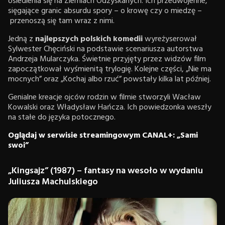
osiedlenia się na Ziemiach Odzyskanych. Ich przedwojenne,
sięgające granic absurdu spory – o krowę czy o miedzę –
przenoszą się tam wraz z nimi.
Jedną z
najlepszych polskich komedii
wyreżyserował
Sylwester Chęciński na podstawie scenariusza autorstwa
Andrzeja Mularczyka. Świetnie przyjęty przez widzów film
zapoczątkował wyśmienitą trylogię. Kolejne części, „Nie ma
mocnych” oraz „Kochaj albo rzuć” powstały kilka lat później.
Genialne kreacje ojców rodzin w filmie stworzyli Wacław
Kowalski oraz Władysław Hańcza. Ich powiedzonka weszły
na stałe do języka potocznego.
Oglądaj w serwisie streamingowym CANAL+: „Sami
swoi”
„Kingsajz” (1987) – fantasy na wesoło w wydaniu
Juliusza Machulskiego