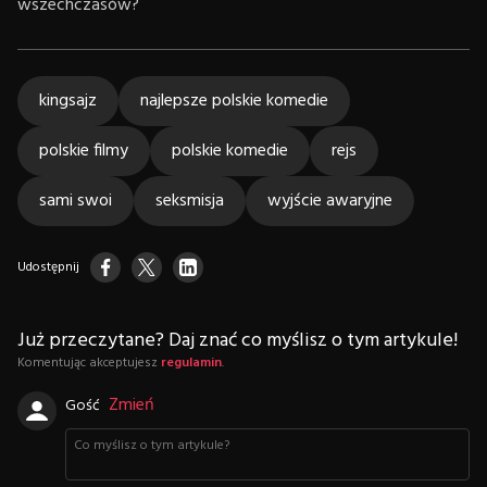
wszechczasów?
kingsajz
najlepsze polskie komedie
polskie filmy
polskie komedie
rejs
sami swoi
seksmisja
wyjście awaryjne
Udostępnij
Już przeczytane? Daj znać co myślisz o tym artykule!
Komentując akceptujesz
regulamin
.
Zmień
Gość