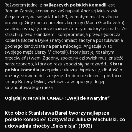
Reżyserem jednej z
najlepszych polskich komedii
jest
Roman Załuski, scenariusz zaś napisał Andrzej Mularczyk.
Akcja rozgrywa się w latach 80, w małym miasteczku na
prowincji. Gdy córka naczelniczki gminy (Maria Gładkowska)
zachodzi w ciążę, może ucierpieć na tym autorytet matki. Ze
strachu przed skandalem i kompromitacją przedsiębiorcza
kobieta (Bożena Dykiel) natychmiast zaczyna poszukiwania
godnego kandydata na pana młodego. Angażuje w to
swojego męża (Jerzy Michotek), który jest jej totalnym
przeciwieństwem. Zgodny, spokojny człowiek musi znaleźć
narzeczonego, który od razu zgodzi się na rozwód...
Stara
polska komedia
przepięknie ukazuje hipokryzję, dbałość o
pozory, słowem dulszczyznę. Trudno nie docenić postaci i
kreacji Bożeny Dykiel, zwłaszcza w opozycji do jej
safandułowatego męża.
Oglądaj w serwisie CANAL+: „Wyjście awaryjne”
Kto obok Stanisława Barei tworzy najlepsze
polskie komedie? Oczywiście Juliusz Machulski, co
udowadnia choćby „Seksmisja” (1983)