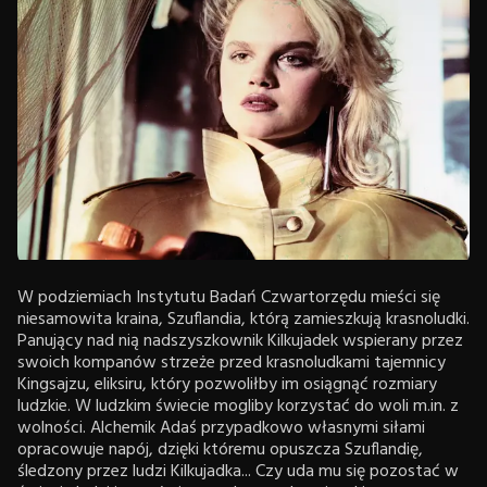
W podziemiach Instytutu Badań Czwartorzędu mieści się
niesamowita kraina, Szuflandia, którą zamieszkują krasnoludki.
Panujący nad nią nadszyszkownik Kilkujadek wspierany przez
swoich kompanów strzeże przed krasnoludkami tajemnicy
Kingsajzu, eliksiru, który pozwoliłby im osiągnąć rozmiary
ludzkie. W ludzkim świecie mogliby korzystać do woli m.in. z
wolności. Alchemik Adaś przypadkowo własnymi siłami
opracowuje napój, dzięki któremu opuszcza Szuflandię,
śledzony przez ludzi Kilkujadka... Czy uda mu się pozostać w