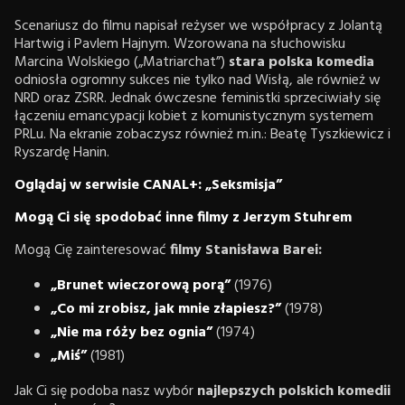
Scenariusz do filmu napisał reżyser we współpracy z Jolantą
Hartwig i Pavlem Hajnym. Wzorowana na słuchowisku
Marcina Wolskiego („Matriarchat”)
stara polska komedia
odniosła ogromny sukces nie tylko nad Wisłą, ale również w
NRD oraz ZSRR. Jednak ówczesne feministki sprzeciwiały się
łączeniu emancypacji kobiet z komunistycznym systemem
PRLu. Na ekranie zobaczysz również m.in.: Beatę Tyszkiewicz i
Ryszardę Hanin.
Oglądaj w serwisie CANAL+: „Seksmisja”
Mogą Ci się spodobać inne filmy z Jerzym Stuhrem
Mogą Cię zainteresować
filmy Stanisława Barei:
„Brunet wieczorową porą”
(1976)
„Co mi zrobisz, jak mnie złapiesz?”
(1978)
„Nie ma róży bez ognia”
(1974)
„Miś”
(1981)
Jak Ci się podoba nasz wybór
najlepszych polskich komedii