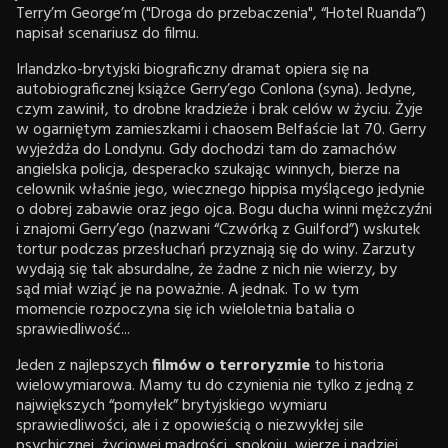
Terry’m George’m ("Droga do przebaczenia", “Hotel Ruanda”)
napisał scenariusz do filmu.
Irlandzko-brytyjski biograficzny dramat opiera się na
autobiograficznej książce Gerry’ego Conlona (syna). Jedyne,
czym zawinił, to drobne kradzieże i brak celów w życiu. Żyje
w ogarniętym zamieszkami i chaosem Belfaście lat 70. Gerry
wyjeżdża do Londynu. Gdy dochodzi tam do zamachów
angielska policja, desperacko szukając winnych, bierze na
celownik właśnie jego, wiecznego hippisa myślącego jedynie
o dobrej zabawie oraz jego ojca. Bogu ducha winni mężczyźni
i znajomi Gerry’ego (nazwani “Czwórką z Guilford”) wskutek
tortur podczas przesłuchań przyznają się do winy. Zarzuty
wydają się tak absurdalne, że żadne z nich nie wierzy, by
sąd miał wziąć je na poważnie. A jednak. To w tym
momencie rozpoczyna się ich wieloletnia batalia o
sprawiedliwość...
Jeden z najlepszych
filmów o terroryzmie
to historia
wielowymiarowa. Mamy tu do czynienia nie tylko z jedną z
największych “pomyłek” brytyjskiego wymiaru
sprawiedliwości, ale i z opowieścią o niezwykłej sile
psychicznej, życiowej mądrości, spokoju, wierze i nadziei,