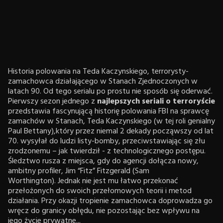
Historia polowania na Teda Kaczynskiego, terrorysty-
zamachowca działającego w Stanach Zjednoczonych w
latach 90. Od tego serialu po prostu nie sposób się oderwać.
Pierwszy sezon jednego z
najlepszych seriali o terroryście
przedstawia fascynującą historię polowania FBI na sprawcę
zamachów w Stanach, Teda Kaczynskiego (w tej roli genialny
Paul Bettany),który przez niemal 2 dekady począwszy od lat
70. wysyłał do ludzi listy-bomby, przeciwstawiając się złu
zrodzonemu – jak twierdził - z technologicznego postępu.
Śledztwo rusza z miejsca, gdy do agencji dołącza nowy,
ambitny profiler, Jim “Fitz” Fitzgerald (Sam
Worthington). Jednak nie jest mu łatwo przekonać
przełożonych do swoich przełomowych teorii i metod
działania. Przy okazji tropienie zamachowca doprowadza go
wręcz do granicy obłędu, nie pozostając bez wpływu na
jego życie prywatne...