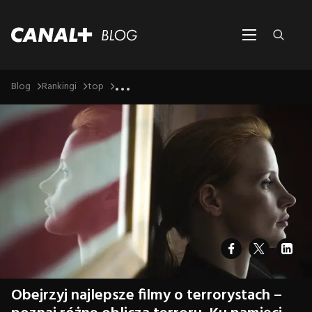
...
Blog
Rankingi
top
Obejrzyj najlepsze filmy o terrorystach –