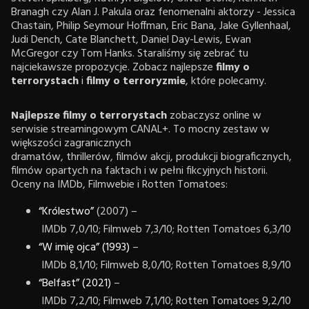
Branagh czy Alan J. Pakula oraz fenomenalni aktorzy - Jessica
Chastain, Philip Seymour Hoffman, Eric Bana, Jake Gyllenhaal,
Judi Dench, Cate Blanchett, Daniel Day-Lewis, Ewan
McGregor czy Tom Hanks. Staraliśmy się zebrać tu
najciekawsze propozycje. Zobacz najlepsze
filmy o
terrorystach
i
filmy o terroryzmie
, które polecamy.
Najlepsze filmy o terrorystach
zobaczysz online w
serwisie streamingowym CANAL+. To mocny zestaw w
większości zagranicznych
dramatów, thrillerów, filmów akcji, produkcji biograficznych,
filmów opartych na faktach i w pełni fikcyjnych historii.
Oceny na IMDb, Filmwebie i Rotten Tomatoes:
“Królestwo”
(2007) –
IMDb 7,0/10; Filmweb 7,3/10; Rotten Tomatoes 6,3/10
“W imię ojca” (1993)
–
IMDb 8,1/10; Filmweb 8,0/10; Rotten Tomatoes 8,9/10
“Belfast” (2021)
–
IMDb 7,2/10; Filmweb 7,1/10; Rotten Tomatoes 9,2/10