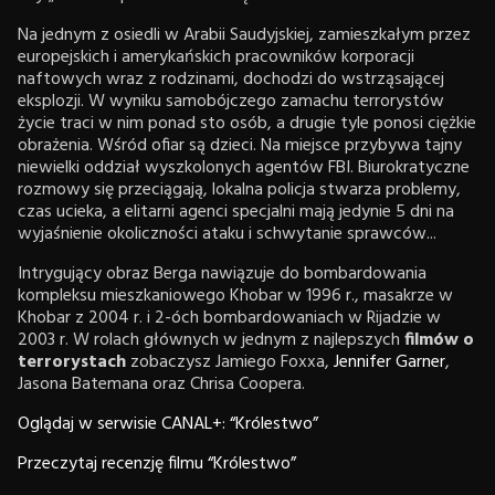
Na jednym z osiedli w Arabii Saudyjskiej, zamieszkałym przez
europejskich i amerykańskich pracowników korporacji
naftowych wraz z rodzinami, dochodzi do wstrząsającej
eksplozji. W wyniku samobójczego zamachu terrorystów
życie traci w nim ponad sto osób, a drugie tyle ponosi ciężkie
obrażenia. Wśród ofiar są dzieci. Na miejsce przybywa tajny
niewielki oddział wyszkolonych agentów FBI. Biurokratyczne
rozmowy się przeciągają, lokalna policja stwarza problemy,
czas ucieka, a elitarni agenci specjalni mają jedynie 5 dni na
wyjaśnienie okoliczności ataku i schwytanie sprawców...
Intrygujący obraz Berga nawiązuje do bombardowania
kompleksu mieszkaniowego Khobar w 1996 r., masakrze w
Khobar z 2004 r. i 2-óch bombardowaniach w Rijadzie w
2003 r. W rolach głównych w jednym z najlepszych
filmów o
terrorystach
zobaczysz Jamiego Foxxa,
Jennifer Garner
,
Jasona Batemana oraz Chrisa Coopera.
Oglądaj w serwisie CANAL+: “Królestwo”
Przeczytaj recenzję filmu “Królestwo”