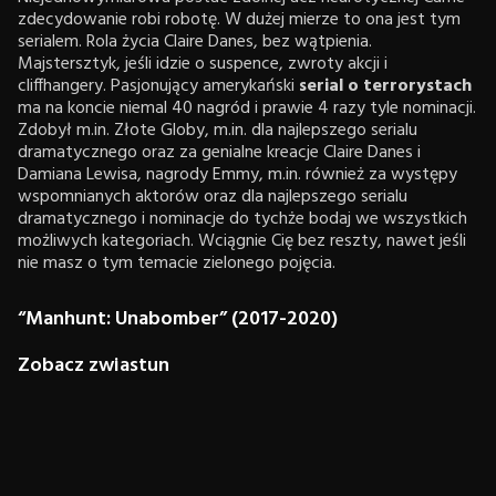
zdecydowanie robi robotę. W dużej mierze to ona jest tym
serialem. Rola życia Claire Danes, bez wątpienia.
Majstersztyk, jeśli idzie o suspence, zwroty akcji i
cliffhangery. Pasjonujący amerykański
serial o terrorystach
ma na koncie niemal 40 nagród i prawie 4 razy tyle nominacji.
Zdobył m.in. Złote Globy, m.in. dla najlepszego serialu
dramatycznego oraz za genialne kreacje Claire Danes i
Damiana Lewisa, nagrody Emmy, m.in. również za występy
wspomnianych aktorów oraz dla najlepszego serialu
dramatycznego i nominacje do tychże bodaj we wszystkich
możliwych kategoriach. Wciągnie Cię bez reszty, nawet jeśli
nie masz o tym temacie zielonego pojęcia.
“Manhunt: Unabomber” (2017-2020)
Zobacz zwiastun