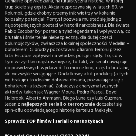
Genialnie opowiedziana, naturalistyczna historia, w której
trup ściele się gęsto. Akcja rozpoczyna się w latach 80. w
Kolumbii, gdzie drobny przemytnik wietrzy w kokainie
kolosalny potencjał. Pomysł pozwala mu stać się jedną z
najpotężniejszych postaci w historii narkobiznesu. Dla świata
Pablo Escobar był postacią tyleż legendarną i wpływową, co
brutalną i śmiertelnie niebezpieczną, dla dużej części
Kolumbijczyków, zwłaszcza lokalnej społeczności Medellín –
bohaterem. Ci drudzy pozostawali ofiarami terroru przez
lata. Escobar wpływał na władze, policję i sądy. To, co w
tym wszystkim najstraszniejsze, to fakt, że serial nawiązuje
do prawdziwych wydarzeń. To mocne kino, często brutalne,
ale niezwykle wciągające. Dodatkowy atut produkcji (a tych
nie brakuje) to idealnie dobrana obsada, pozwalająca się z
bohaterami utożsamiać. Zobaczysz charyzmatycznych
aktorów takich jak Wagner Moura, Pedro Pascal, Boyd
Holbrook, Alberto Ammann, Diego Luna czy Luis Guzman.
Jeden z
najlepszych seriali o terroryzmie
doczekał się
spin-offu opowiadającego historię kartelu z Meksyku.
Sprawdź TOP filmów i seriali o narkotykach