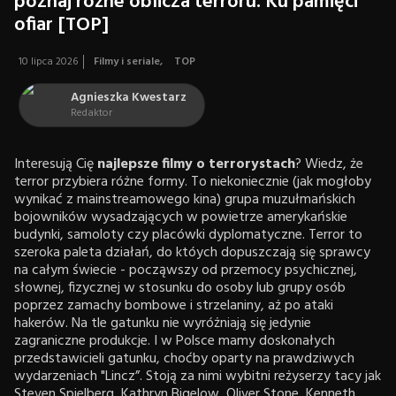
poznaj różne oblicza terroru. Ku pamięci
ofiar [TOP]
10 lipca 2026
Filmy i seriale
,
TOP
Agnieszka Kwestarz
Redaktor
Interesują Cię
najlepsze filmy o terrorystach
? Wiedz, że
terror przybiera różne formy. To niekoniecznie (jak mogłoby
wynikać z mainstreamowego kina) grupa muzułmańskich
bojowników wysadzających w powietrze amerykańskie
budynki, samoloty czy placówki dyplomatyczne. Terror to
szeroka paleta działań, do któych dopuszczają się sprawcy
na całym świecie - począwszy od przemocy psychicznej,
słownej, fizycznej w stosunku do osoby lub grupy osób
poprzez zamachy bombowe i strzelaniny, aż po ataki
hakerów. Na tle gatunku nie wyróżniają się jedynie
zagraniczne produkcje. I w Polsce mamy doskonałych
przedstawicieli gatunku, choćby oparty na prawdziwych
wydarzeniach "Lincz”. Stoją za nimi wybitni reżyserzy tacy jak
Steven Spielberg, Kathryn Bigelow, Oliver Stone, Kenneth