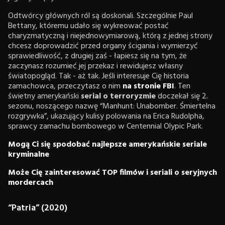
Odtwórcy głównych ról są doskonali. Szczególnie Paul
Bettany, któremu udało się wykreować postać
charyzmatyczną i niejednowymiarową, którą z jednej strony
chcesz doprowadzić przed organy ścigania i wymierzyć
sprawiedliwość, z drugiej zaś - łapiesz się na tym, że
zaczynasz rozumieć jej przekaz i rewidujesz własny
światopogląd. Tak - aż tak. Jeśli interesuje Cię historia
zamachowca, przeczytasz o nim
na stronie FBI
. Ten
świetny amerykański
serial o terroryzmie
doczekał się 2.
sezonu, noszącego nazwę “Manhunt: Unabomber. Śmiertelna
rozgrywka”, ukazujący kulisy polowania na Erica Rudolpha,
sprawcy zamachu bombowego w Centennial Olypic Park.
Mogą Ci się spodobać najlepsze amerykańskie seriale
kryminalne
Może Cię zainteresować TOP filmów i seriali o seryjnych
mordercach
“Patria” (2020)