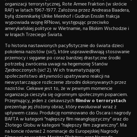
organizacji terrorystycznej, Rote Armee Fraktion (w skrócie
RAF) w latach 1967-1977. Założona przez Andreasa Baadera,
byłą dziennikarkę Ulrike Meinhof i Gudrun Ensslin frakcja
wypowiada wojnę RFNowi, występując przeciwko
amerykańskiej polityce w Wietnamie, na Bliskim Wschodzie i
w krajach Trzeciego Świata.
To historia nastawionych pacyfistycznie do świata dzieci
pokolenia nazistów (sic!), które usprawiedliwiają stosowanie
przemocy i sięganie po coraz bardziej drastyczne środki
potrzebą zwrócenia uwagi na hegemonię Stanów
Zjednoczonych (sic! 2). W ich traumatyzującej
społeczeństwo aktywności upatrywano reakcji na
niewystarczające rozliczenie zbrodni dokonywanych przez
nazistów. Ciekawe jest to, że w pewnym momencie
organizacja cieszyła się ogromnym społecznym poparciem.
Przejmujący, jeden z ciekawszych
filmów o terrorystach
prezentuje jej złożony obraz, który ewoluował wraz z
upływem czasu. Produkcję nominowano do Oscara i nagrody
BAFTA w kategorii “najlepszy film nieanglojęzyczny” oraz do
Złotego Globu w kategorii “najlepszy film zagraniczny”. Ma
na koncie również 2 nominacje do Europejskiej Nagrody