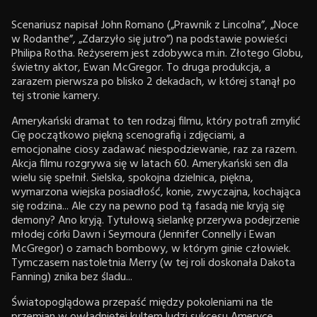
Scenariusz napisał John Romano („Prawnik z Lincolna”, „Noce
w Rodanthe”, „Zdarzyło się jutro”) na podstawie powieści
Philipa Rotha. Reżyserem jest zdobywca m.in. Złotego Globu,
świetny aktor, Ewan McGregor. To druga produkcja, a
zarazem pierwsza po blisko 2 dekadach, w której stanął po
tej stronie kamery.
Amerykański dramat to ten rodzaj filmu, który potrafi zmylić
Cię początkowo piękną scenografią i zdjęciami, a
emocjonalne ciosy zadawać niespodziewanie, raz za razem.
Akcja filmu rozgrywa się w latach 60. Amerykański sen dla
wielu się spełnił. Sielska, spokojna dzielnica, piękna,
wymarzona wiejska posiadłość, konie, zwyczajna, kochająca
się rodzina... Ale czy na pewno pod tą fasadą nie kryją się
demony? Ano kryją. Tytułową sielankę przerywa podejrzenie
młodej córki Dawn i Seymoura (Jennifer Connelly i Ewan
McGregor) o zamach bombowy, w którym ginie człowiek.
Tymczasem nastoletnia Merry (w tej roli doskonała Dakota
Fanning) znika bez śladu...
Światopoglądowa przepaść między pokoleniami na tle