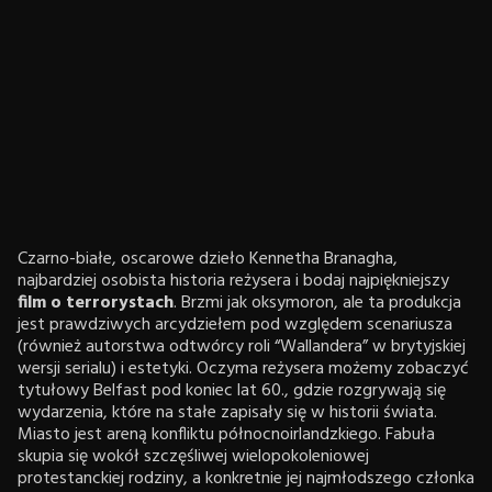
Czarno-białe, oscarowe dzieło Kennetha Branagha,
najbardziej osobista historia reżysera i bodaj najpiękniejszy
film o terrorystach
. Brzmi jak oksymoron, ale ta produkcja
jest prawdziwych arcydziełem pod względem scenariusza
(również autorstwa odtwórcy roli “Wallandera” w brytyjskiej
wersji serialu) i estetyki. Oczyma reżysera możemy zobaczyć
tytułowy Belfast pod koniec lat 60., gdzie rozgrywają się
wydarzenia, które na stałe zapisały się w historii świata.
Miasto jest areną konfliktu północnoirlandzkiego. Fabuła
skupia się wokół szczęśliwej wielopokoleniowej
protestanckiej rodziny, a konkretnie jej najmłodszego członka