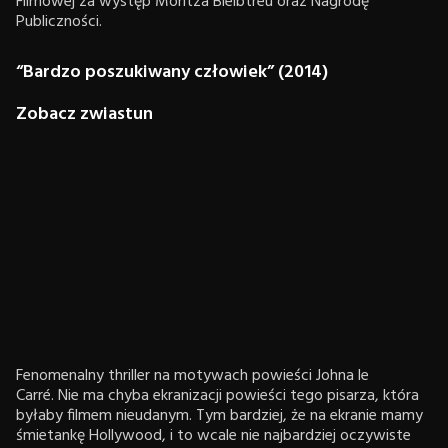
Filmowej za występ Moritza Bleibtreu oraz Nagrodę
Publiczności.
“Bardzo poszukiwany człowiek” (2014)
Zobacz zwiastun
Fenomenalny thriller na motywach powieści Johna le
Carré. Nie ma chyba ekranizacji powieści tego pisarza, która
byłaby filmem nieudanym. Tym bardziej, że na ekranie mamy
śmietankę Hollywood, i to wcale nie najbardziej oczywiste