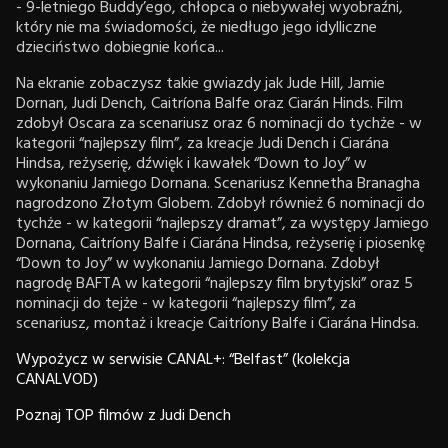
- 9-letniego Buddy’ego, chłopca o niebywałej wyobraźni,
który nie ma świadomości, że niedługo jego idylliczne
dzieciństwo dobiegnie końca...
Na ekranie zobaczysz takie gwiazdy jak Jude Hill, Jamie
Dornan, Judi Dench, Caitríona Balfe oraz Ciarán Hinds. Film
zdobył Oscara za scenariusz oraz 6 nominacji do tychże - w
kategorii “najlepszy film”, za kreacje Judi Dench i Ciarána
Hindsa, reżyserię, dźwięk i kawałek “Down to Joy” w
wykonaniu Jamiego Dornana. Scenariusz Kennetha Branagha
nagrodzono Złotym Globem. Zdobył również 6 nominacji do
tychże - w kategorii “najlepszy dramat”, za występy Jamiego
Dornana, Caitríony Balfe i Ciarána Hindsa, reżyserię i piosenkę
“Down to Joy” w wykonaniu Jamiego Dornana. Zdobył
nagrodę BAFTA w kategorii “najlepszy film brytyjski” oraz 5
nominacji do tejże - w kategorii “najlepszy film”, za
scenariusz, montaż i kreacje Caitríony Balfe i Ciarána Hindsa.
Wypożycz w serwisie CANAL+: “Belfast” (kolekcja
CANALVOD)
Poznaj TOP filmów z Judi Dench