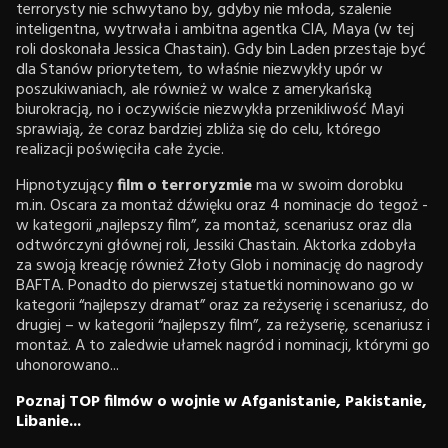
terrorysty nie schwytano by, gdyby nie młoda, szalenie
inteligentna, wytrwała i ambitna agentka CIA, Maya (w tej
roli doskonała Jessica Chastain). Gdy bin Laden przestaje być
dla Stanów priorytetem, to właśnie niezwykły upór w
poszukiwaniach, ale również w walce z amerykańską
biurokracją, no i oczywiście niezwykła przenikliwość Mayi
sprawiają, że coraz bardziej zbliża się do celu, którego
realizacji poświęciła całe życie.
Hipnotyzujący
film o terroryzmie
ma w swoim dorobku
m.in. Oscara za montaż dźwięku oraz 4 nominacje do tegoż -
w kategorii „najlepszy film”, za montaż, scenariusz oraz dla
odtwórczyni głównej roli, Jessiki Chastain. Aktorka zdobyła
za swoją kreację również Złoty Glob i nominację do nagrody
BAFTA. Ponadto do pierwszej statuetki nominowano go w
kategorii “najlepszy dramat” oraz za reżyserię i scenariusz, do
drugiej – w kategorii “najlepszy film”, za reżyserię, scenariusz i
montaż. A to zaledwie ułamek nagród i nominacji, którymi go
uhonorowano...
Poznaj TOP filmów o wojnie w Afganistanie, Pakistanie,
Libanie...