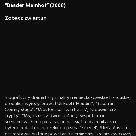
"Baader Meinhof” (2008)
Zobacz zwiastun
Biograficzny dramat kryminalny niemiecko-czesko-francuskiej
produkcji wyreżyserował Uli Edel (“Houdini”, “Rasputin.
Ciemny sługa”, “Miasteczko Twin Peaks”, “Opowieści z
krypty”, “My, dzieci z dworca Zoo”), współautor
scenariusza. Film opiera się on na książce dziennikarza i
byłego redaktora naczelnego pisma “Spiegel”, Stefa Austa i
przedstawia historię powstania niemieckiej skrajnie lewicowej