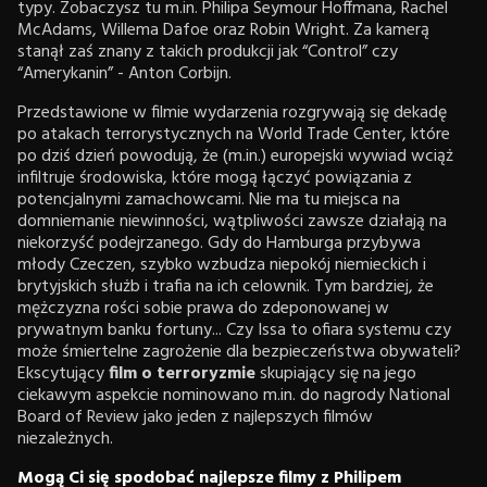
typy. Zobaczysz tu m.in. Philipa Seymour Hoffmana, Rachel
McAdams, Willema Dafoe oraz Robin Wright. Za kamerą
stanął zaś znany z takich produkcji jak “Control” czy
“Amerykanin” - Anton Corbijn.
Przedstawione w filmie wydarzenia rozgrywają się dekadę
po atakach terrorystycznych na World Trade Center, które
po dziś dzień powodują, że (m.in.) europejski wywiad wciąż
infiltruje środowiska, które mogą łączyć powiązania z
potencjalnymi zamachowcami. Nie ma tu miejsca na
domniemanie niewinności, wątpliwości zawsze działają na
niekorzyść podejrzanego. Gdy do Hamburga przybywa
młody Czeczen, szybko wzbudza niepokój niemieckich i
brytyjskich służb i trafia na ich celownik. Tym bardziej, że
mężczyzna rości sobie prawa do zdeponowanej w
prywatnym banku fortuny... Czy Issa to ofiara systemu czy
może śmiertelne zagrożenie dla bezpieczeństwa obywateli?
Ekscytujący
film o terroryzmie
skupiający się na jego
ciekawym aspekcie nominowano m.in. do nagrody National
Board of Review jako jeden z najlepszych filmów
niezależnych.
Mogą Ci się spodobać najlepsze filmy z Philipem