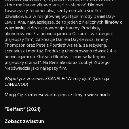
które można omyłkowo wziąć za słabość. Filmowi
towarzyszy fenomenalna, sentymentalna ścieżka
dźwiękowa, a w roli głównej wystąpił młody Daniel Day-
Lewis. Aha, najważniejsze, że to jeden z nielicznych
filmów o
więzieniu
, który nie wywołuje traumy. Produkcję
uhonorowano 7-a nominacjami do Oscara – w kategorii
„najlepszy film”, za kreacje Daniela Day-Lewisa, Emmy
Thompson oraz Pete’a Postlethwaite’a, za reżyserię,
scenariusz i montaż. Produkcję uhonorowano również 4-a
nominacjami do Złotych Globów – m.in. w kategorii
„najlepszy dramat”. Na Berlinale obraz zdobył Złotego
Niedźwiedzia jako najlepszy film.
Wypożycz w serwisie CANAL+: “W imię ojca” (kolekcja
CANALVOD)
Mogą Cię zainteresować najlepsze filmy o więzieniach
“Belfast” (2021)
Zobacz zwiastun