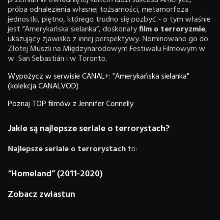
przemian w owładniętej kultem ludzi sukcesu Ameryce,
próba odnalezienia własnej tożsamości, metamorfoza
jednostki, piętno, którego trudno się pozbyć - o tym właśnie
jest “Amerykańska sielanka”, doskonały
film o terroryzmie
,
ukazujący zjawisko z innej perspektywy. Nominowano go do
Złotej Muszli na Międzynarodowym Festiwalu Filmowym w
w San Sebastián i w Toronto.
Wypożycz w serwisie CANAL+: "Amerykańska sielanka"
(kolekcja CANALVOD)
Poznaj TOP filmów z Jennifer Connelly
Jakie są najlepsze seriale o terrorystach?
Najlepsze seriale o terrorystach
to:
“Homeland” (2011-2020)
Zobacz zwiastun