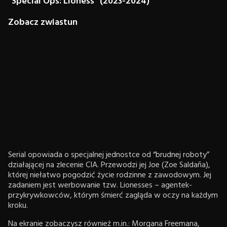
"Special Ops: Lioness" (2023-2024)
Zobacz zwiastun
Serial opowiada o specjalnej jednostce od “brudnej roboty”
działającej na zlecenie CIA. Przewodzi jej Joe (Zoe Saldaña),
której niełatwo pogodzić życie rodzinne z zawodowym. Jej
zadaniem jest werbowanie tzw. Lionesses – agentek-
przykrywkowców, którym śmierć zagląda w oczy na każdym
kroku.
Na ekranie zobaczysz również m.in.: Morgana Freemana,