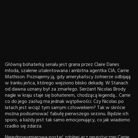
Główną bohaterką serialu jest grana przez Claire Danes
młoda, szalenie utalentowana i ambitna agentka CIA, Carrie
Mathison. Poznajemy ją, gdy amerykańscy żołnierze odbijają
w Iranku jeńca, którego więziono blisko dekadę. W Stanach
od dawna uznany był za zmarłego. Sierżant Nicolas Brody
nagle w kraju staje się bohaterem, chodzącą legendą... Carrie
co do jego zasług ma jednak wątpliwości. Czy Nicolas po
latach jest wciąż tym samym człowiekiem? Tak w skrócie
można podsumować fabułę pierwszego sezonu. Będzie ich
sporo, a każdy jest tak samo emocjonujący, co jak wiadomo
rzadko się zdarza.
Niejednowymiarowa postać zdolnej acz neurotycznej Carrie