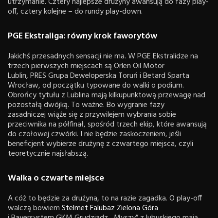
utrzymanie. Cztery najlepsze drużyny awansują do fazy play-
off, cztery kolejne – do rundy play-down.
PGE Ekstraliga: równy krok faworytów
Jakichś przesadnych sensacji nie ma. W PGE Ekstralidze na
trzech pierwszych miejscach są Orlen Oil Motor
Lublin, PRES Grupa Deweloperska Toruń i Betard Sparta
Wrocław, od początku typowane do walki o podium.
Obrońcy tytułu z Lublina mają kilkupunktową przewagę nad
pozostałą dwójką. To ważne. Bo wygranie fazy
zasadniczej wiąże się z przywilejem wybrania sobie
przeciwnika na półfinał, spośród trzech ekip, które awansują
do czołowej czwórki. I nie będzie zaskoczeniem, jeśli
beneficjent wybierze drużynę z czwartego miejsca, czyli
teoretycznie najsłabszą.
Walka o czwarte miejsce
A cóż to będzie za drużyna, to na razie zagadka. O play-off
walczą bowiem
Stelmet Falubaz Zielona Góra