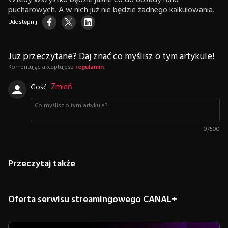
Wtedy wszystko będzie jasne co do obsady rund
pucharowych. A w nich już nie będzie żadnego kalkulowania.
Udostępnij
Już przeczytane? Daj znać co myślisz o tym artykule!
Komentując akceptujesz
regulamin
.
Zmień
Gość
0
/
500
Przeczytaj także
Oferta serwisu streamingowego CANAL+