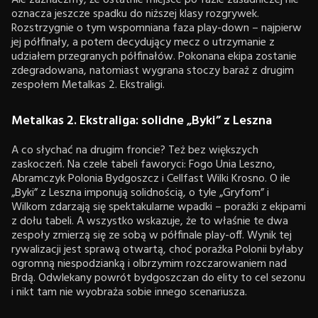
Ale zaznaczmy, że ostatnie miejsce po fazie zasadniczej nie
oznacza jeszcze spadku do niższej klasy rozgrywek.
Rozstrzygnie o tym wspomniana faza play-down – najpierw
jej półfinały, a potem decydujący mecz o utrzymanie z
udziałem przegranych półfinałów. Pokonana ekipa zostanie
zdegradowana, natomiast wygrana stoczy baraż z drugim
zespołem Metalkas 2. Ekstraligi.
Metalkas 2. Ekstraliga: solidne „Byki” z Leszna
A co słychać na drugim froncie? Też bez większych
zaskoczeń. Na czele tabeli faworyci: Fogo Unia Leszno,
Abramczyk Polonia Bydgoszcz i Cellfast Wilki Krosno. O ile
„Byki” z Leszna imponują solidnością, o tyle „Gryfom” i
Wilkom zdarzają się spektakularne wpadki – porażki z ekipami
z dołu tabeli. A wszystko wskazuje, że to właśnie te dwa
zespoły zmierzą się ze sobą w półfinale play-off. Wynik tej
rywalizacji jest sprawą otwartą, choć porażka Polonii byłaby
ogromną niespodzianką i olbrzymim rozczarowaniem nad
Brdą. Odwlekany powrót bydgoszczan do elity to cel sezonu
i nikt tam nie wyobraża sobie innego scenariusza.