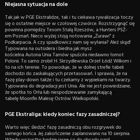
Niejasna sytuacja na dole
Tak jak w PGE Ekstralidze, tak i tu ciekawa rywalizacja toczy
się o ostatnie miejsce w czołowej czwórce. Rozstrzygnąć się
powinna pomiędzy Texom Stalą Rzeszów, a Hunters PSŻ-
em Poznań. Nieco wyżej stoją notowania „Żurawi” z
Podkarpacia. A czy spadkowicz nam się wyłania? Ależ skąd!
Typowana na outsidera i biedna jak mysz
kościelna Autona Unia Tarnów spuściła niedawno łomot
Polonii. To samo zrobił H. Skrzydlewska Orzeł Łódź Wilkom i
to na ich terenie. To powoduje, że w dolnej strefie tabeli
dochodzi do zaskakujących przetasowań. I sprawia, że na
fazę play-down także i tu czekamy z wypiekami na twarzy.
Typowana do degradacji jest Unia. Ale nie jest powiedziane,
że spotka to Orła lub niespodziewanie zamykającą
tabelę Moonfin Malesę Ostrów Wielkopolski.
PGE Ekstraliga: kiedy koniec fazy zasadniczej?
Warto więc śledzić fazę zasadniczą obu rozgrywek do
samego końca. Jej zakończenie zaplanowano na 10 sierpnia.