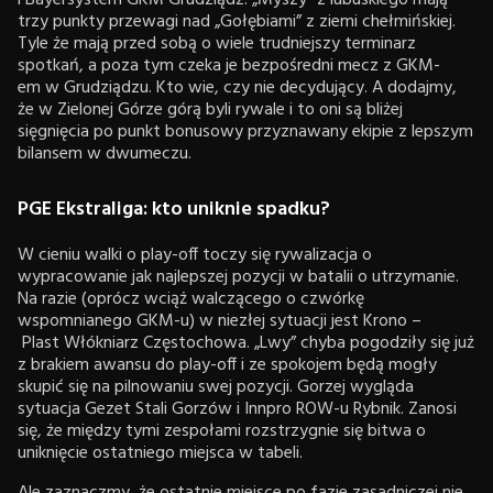
i Bayersystem GKM Grudziądz. „Myszy” z lubuskiego mają
trzy punkty przewagi nad „Gołębiami” z ziemi chełmińskiej.
Tyle że mają przed sobą o wiele trudniejszy terminarz
spotkań, a poza tym czeka je bezpośredni mecz z GKM-
em w Grudziądzu. Kto wie, czy nie decydujący. A dodajmy,
że w Zielonej Górze górą byli rywale i to oni są bliżej
sięgnięcia po punkt bonusowy przyznawany ekipie z lepszym
bilansem w dwumeczu.
PGE Ekstraliga: kto uniknie spadku?
W cieniu walki o play-off toczy się rywalizacja o
wypracowanie jak najlepszej pozycji w batalii o utrzymanie.
Na razie (oprócz wciąż walczącego o czwórkę
wspomnianego GKM-u) w niezłej sytuacji jest Krono –
Plast Włókniarz Częstochowa. „Lwy” chyba pogodziły się już
z brakiem awansu do play-off i ze spokojem będą mogły
skupić się na pilnowaniu swej pozycji. Gorzej wygląda
sytuacja Gezet Stali Gorzów i Innpro ROW-u Rybnik. Zanosi
się, że między tymi zespołami rozstrzygnie się bitwa o
uniknięcie ostatniego miejsca w tabeli.