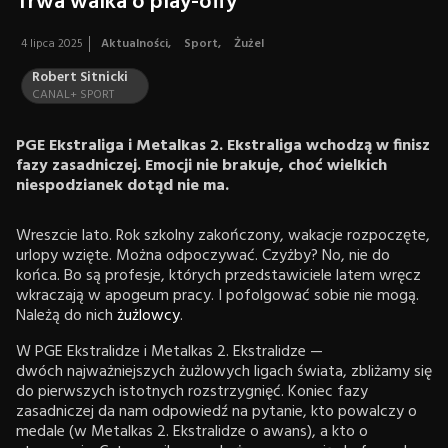
Trwa walka o play-offy
4 lipca 2025
Aktualności
,
Sport
,
Żużel
Robert Sitnicki
CANAL+ SPORT
PGE Ekstraliga i Metalkas 2. Ekstraliga wchodzą w finisz
fazy zasadniczej. Emocji nie brakuje, choć wielkich
niespodzianek dotąd nie ma.
Wreszcie lato. Rok szkolny zakończony, wakacje rozpoczęte,
urlopy wzięte. Można odpoczywać. Czyżby? No, nie do
końca. Bo są profesje, których przedstawiciele latem wręcz
wkraczają w apogeum pracy. I pofolgować sobie nie mogą.
Należą do nich
żużlowcy
.
W PGE Ekstralidze i Metalkas 2. Ekstralidze —
dwóch najważniejszych żużlowych ligach świata, zbliżamy się
do pierwszych istotnych rozstrzygnięć. Koniec fazy
zasadniczej da nam odpowiedź na pytanie, kto powalczy o
medale (w Metalkas 2. Ekstralidze o awans), a kto o