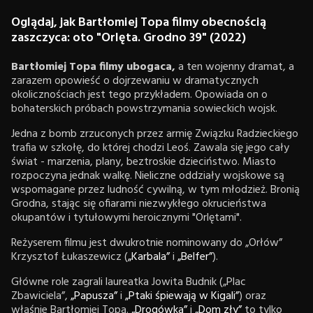
Oglądaj, jak Bartłomiej Topa filmy obecnością
zaszczyca: oto
"Orlęta. Grodno 39"
(2022)
Bartłomiej Topa filmy ubogaca,
a ten wojenny dramat, a
zarazem opowieść o dojrzewaniu w dramatycznych
okolicznościach jest tego przykładem. Opowiada on o
bohaterskich próbach powstrzymania sowieckich wojsk.
Jedna z bomb zrzuconych przez armię Związku Radzieckiego
trafia w szkołę, do której chodzi Leoś. Zawala się jego cały
świat - marzenia, plany, beztroskie dzieciństwo. Miasto
rozpoczyna jednak walkę. Nieliczne oddziały wojskowe są
wspomagane przez ludność cywilną, w tym młodzież. Bronią
Grodna, stając się ofiarami niezwykłego okrucieństwa
okupantów i tytułowymi heroicznymi "Orlętami".
Reżyserem filmu jest dwukrotnie nominowany do „Orłów”
Krzysztof Łukaszewicz (
„Karbala”
i
„Belfer”
).
Główne role zagrali laureatka Jowita Budnik („Plac
Zbawiciela”,
„Papusza”
i
„Ptaki śpiewają w Kigali”
) oraz
właśnie Bartłomiej Topa.
„Drogówka”
i
„Dom zły”
to tylko