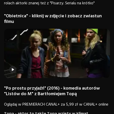
rolach aktorki znanej też z "Pisarzy. Serialu na krótko"
"Obietnica" - kliknij w zdjęcie i zobacz zwiastun
filmu
"Po prostu przyjaźń"
(2016) - komedia autorów
"Listów do M" z Bartłomiejem Topą
Oglądaj w PREMIERACH CANAL+ za 5,99 zł w CANAL+ online
Topa - aktor to także Topa wzięty w klimat