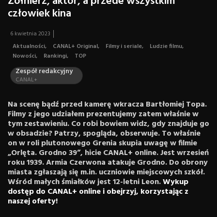
Żołnierz, aktor, a przede wszystkim
człowiek kina
6 kwietnia 2023
Aktualności
,
CANAL+ Original
,
Filmy i seriale
,
Ludzie filmu
,
Nowości
,
Rankingi
,
TOP
Zespół redakcyjny
CANAL+
Na scenę bądź przed kamerę wkracza Bartłomiej Topa.
Filmy z jego udziałem prezentujemy zatem właśnie w
tym zestawieniu. Co robi bowiem widz, gdy znajduje go
w obsadzie? Patrzy, spogląda, obserwuje. To właśnie
on w roli plutonowego Grenia skupia uwagę w filmie
„Orlęta. Grodno 39”, hicie CANAL+ online. Jest wrzesień
roku 1939. Armia Czerwona atakuje Grodno. Do obrony
miasta zgłaszają się m.in. uczniowie miejscowych szkół.
Wśród małych śmiałków jest 12-letni Leon.
Wykup
dostęp do CANAL+ online i obejrzyj, korzystając z
naszej oferty!