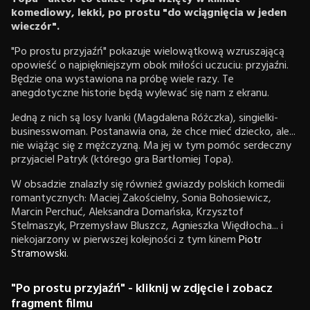
komediowy, lekki, po prostu "do wciągnięcia w jeden
wieczór".
"Po prostu przyjaźń" pokazuje wielowątkową wzruszającą
opowieść o najpiękniejszym obok miłości uczuciu: przyjaźni.
Będzie ona wystawiona na próbę wiele razy. Te
anegdotyczne historie będą wylewać się nam z ekranu.
Jedną z nich są losy Ivanki (Magdalena Różczka), singielki-
businesswoman. Postanawia ona, że chce mieć dziecko, ale...
nie wiążąc się z mężczyzną. Ma jej w tym pomóc serdeczny
przyjaciel Patryk (którego gra Bartłomiej Topa).
W obsadzie znalazły się również gwiazdy polskich komedii
romantycznych: Maciej Zakościelny, Sonia Bohosiewicz,
Marcin Perchuć, Aleksandra Domańska, Krzysztof
Stelmaszyk, Przemysław Bluszcz, Agnieszka Więdłocha... i
niekojarzony w pierwszej kolejności z tym kinem
Piotr
Stramowski
.
"Po prostu przyjaźń" - kliknij w zdjęcie i zobacz
fragment filmu