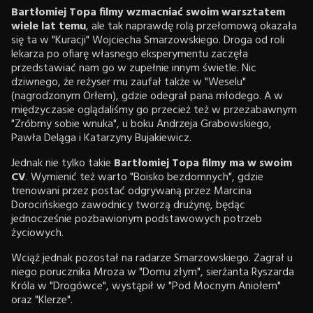
Bartłomiej Topa filmy wzmacniać swoim warsztatem
wiele lat temu
, ale tak naprawdę rolą przełomową okazała
się ta w "Kuracji" Wojciecha Smarzowskiego. Droga od roli
lekarza po ofiarę własnego eksperymentu zaczęła
przedstawiać nam go w zupełnie innym świetle. Nic
dziwnego, że reżyser mu zaufał także w "Weselu"
(nagrodzonym Orłem), gdzie odegrał pana młodego. A w
międzyczasie oglądaliśmy go przecież też w przezabawnym
"Zróbmy sobie wnuka", u boku Andrzeja Grabowskiego,
Pawła Deląga i Katarzyny Bujakiewicz.
Jednak nie tylko takie
Bartłomiej Topa filmy ma w swoim
CV
. Wymienić też warto "Boisko bezdomnych", gdzie
trenowani przez postać odgrywaną przez Marcina
Dorocińskiego zawodnicy tworzą drużynę, będąc
jednocześnie pozbawionym podstawowych potrzeb
życiowych.
Wciąż jednak pozostał na radarze Smarzowskiego. Zagrał u
niego porucznika Mroza w "Domu złym", sierżanta Ryszarda
Króla w "Drogówce", wystąpił w "Pod Mocnym Aniołem"
oraz "Klerze".