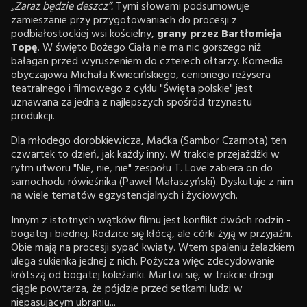
„Zaraz będzie deszcz”.
Tymi słowami podsumowuje
zamieszanie przy przygotowaniach do procesji z
podbiałostockiej wsi kościelny,
grany przez Bartłomieja
Topę
. W święto Bożego Ciała nie ma nic gorszego niż
bałagan przed wyruszeniem do czterech ołtarzy. Komedia
obyczajowa Michała Kwiecińskiego, cenionego reżysera
teatralnego i filmowego z cyklu "Święta polskie" jest
uznawana za jedną z najlepszych spośród trzynastu
produkcji.
Dla młodego dorobkiewicza, Maćka (Sambor Czarnota) ten
czwartek to dzień, jak każdy inny. W trakcie przejażdżki w
rytm utworu "Nie, nie, nie" zespołu T. Love zabiera on do
samochodu rówieśnika (Paweł Małaszyński). Dyskutuje z nim
na wiele tematów egzystencjalnych i życiowych.
Innym z istotnych wątków filmu jest konflikt dwóch rodzin -
bogatej i biednej. Rodzice się kłócą, ale córki żyją w przyjaźni.
Obie mają na procesji sypać kwiaty. Wtem spaleniu żelazkiem
ulega sukienka jednej z nich. Pożycza więc zdecydowanie
krótszą od bogatej koleżanki. Martwi się, w trakcie drogi
ciągle powtarza, że pójdzie przed setkami ludzi w
niepasującym ubraniu...