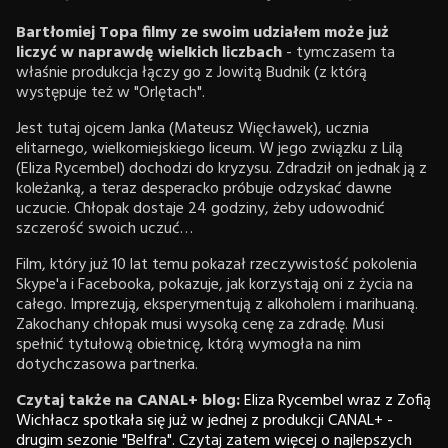
Bartłomiej Topa filmy ze swoim udziałem może już
liczyć w naprawdę wielkich liczbach
- tymczasem ta
właśnie produkcja łączy go z Jowitą Budnik (z którą
występuje też w "Orlętach".
Jest tutaj ojcem Janka (Mateusz Więcławek), ucznia
elitarnego, wielkomiejskiego liceum. W jego związku z Lilą
(Eliza Rycembel) dochodzi do kryzysu. Zdradził on jednak ją z
koleżanką, a teraz desperacko próbuje odzyskać dawne
uczucie. Chłopak dostaje 24 godziny, żeby udowodnić
szczerość swoich uczuć…
Film, który już 10 lat temu pokazał rzeczywistość pokolenia
Skype'a i Facebooka, pokazuje, jak korzystają oni z życia na
całego. Imprezują, eksperymentują z alkoholem i marihuaną.
Zakochany chłopak musi wysoką cenę za zdradę. Musi
spełnić tytułową obietnicę, którą wymogła na nim
dotychczasowa partnerka.
Czytaj także na CANAL+ blog:
Eliza Rycembel wraz z Zofią
Wichłacz spotkała się już w jednej z produkcji CANAL+ -
drugim sezonie "Belfra". Czytaj zatem więcej o najlepszych