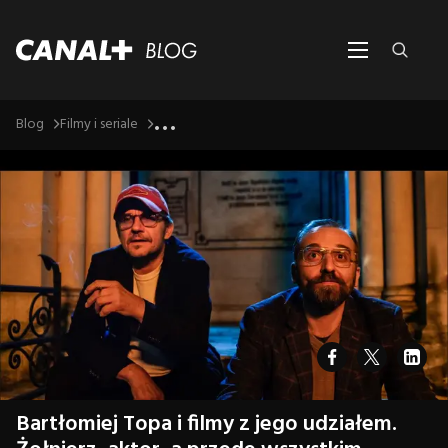
...
Blog
Filmy i seriale
Bartłomiej Topa i filmy z jego udziałem.