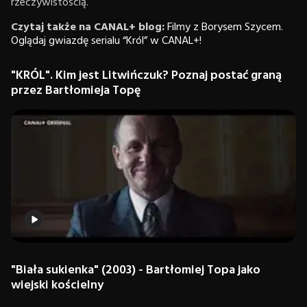
rzeczywistością.
Czytaj także na CANAL+ blog:
Filmy z Borysem Szycem.
Oglądaj gwiazdę serialu “Król” w CANAL+!
"KRÓL". Kim jest Litwińczuk? Poznaj postać graną
przez Bartłomieja Topę
"Biała sukienka" (2003) - Bartłomiej Topa jako
wiejski kościelny