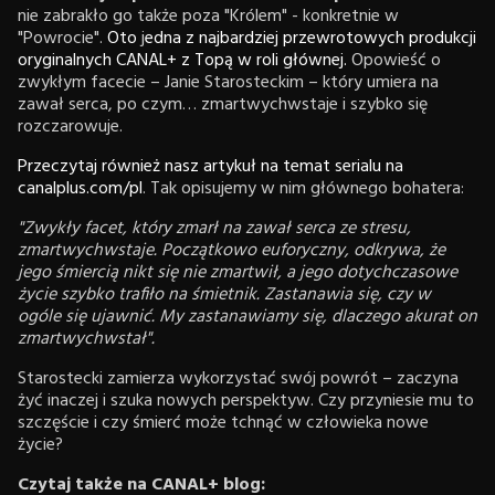
nie zabrakło go także poza "Królem" - konkretnie w
"Powrocie".
Oto
j
edna z najbardziej przewrotowych produkcji
oryginalnych CANAL+ z Topą w roli głównej.
Opowieść o
zwykłym facecie – Janie Starosteckim – który umiera na
zawał serca, po czym… zmartwychwstaje i szybko się
rozczarowuje.
Przeczytaj również nasz artykuł na temat serialu na
canalplus.com/pl
. Tak opisujemy w nim głównego bohatera:
"Zwykły facet, który zmarł na zawał serca ze stresu,
zmartwychwstaje. Początkowo euforyczny, odkrywa, że
jego śmiercią nikt się nie zmartwił, a jego dotychczasowe
życie szybko trafiło na śmietnik. Zastanawia się, czy w
ogóle się ujawnić. My zastanawiamy się, dlaczego akurat on
zmartwychwstał".
Starostecki zamierza wykorzystać swój powrót – zaczyna
żyć inaczej i szuka nowych perspektyw. Czy przyniesie mu to
szczęście i czy śmierć może tchnąć w człowieka nowe
życie?
Czytaj także na CANAL+ blog: