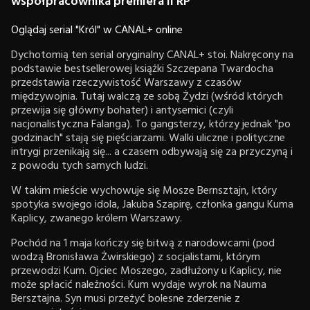
współpracownika premiera II RP
Oglądaj serial "Król" w CANAL+ online
Dychotomią ten serial oryginalny CANAL+ stoi. Nakręcony na
podstawie bestsellerowej książki Szczepana Twardocha
przedstawia rzeczywistość Warszawy z czasów
międzywojnia. Tutaj walczą ze sobą Żydzi (wśród których
przewija się główny bohater) i antysemici (czyli
nacjonalistyczna Falanga). To gangsterzy, którzy jednak "po
godzinach" stają się pięściarzami. Walki uliczne i polityczne
intrygi przenikają się... a czasem odbywają się za przyczyną i
z powodu tych samych ludzi.
W takim mieście wychowuje się Mosze Bernsztajn, który
spotyka swojego idola, Jakuba Szapirę, członka gangu Kuma
Kaplicy, zwanego królem Warszawy.
Pochód na 1 maja kończy się bitwą z narodowcami (pod
wodzą Bronisława Żwirskiego) z socjalistami, którym
przewodzi Kum. Ojciec Moszego, zadłużony u Kaplicy, nie
może spłacić należności. Kum wydaje wyrok na Nauma
Bersztajna. Syn musi przeżyć bolesne zderzenie z