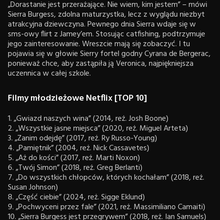
„Dorastanie jest przerażające. Nie wiem, kim jestem” – mówi
Sierra Burgess, zdolna maturzystka, lecz z wyglądu niezbyt
atrakcyjna dziewczyna. Pewnego dnia Sierra wdaje się w
sms-owy flirt z Jamey’em. Stosując catfishing, podtrzymuje
jego zainteresowanie. Wreszcie mają się zobaczyć. I tu
pojawia się w głowie Sierry fortel godny Cyrana de Bergerac,
ponieważ chce, aby zastąpiła ją Veronica, najpiękniejsza
uczennica w całej szkole.
Filmy młodzieżowe Netflix [TOP 10]
1. „Gwiazd naszych wina” (2014, reż. Josh Boone)
2. „Wszystkie jasne miejsca” (2020, reż. Miguel Arteta)
3. „Zanim odejdę” (2017, reż. Ry Russo-Young)
4. „Pamiętnik” (2004, reż. Nick Cassavetes)
5. „Aż do kości” (2017, reż. Marti Noxon)
6. „Twój Simon” (2018, reż. Greg Berlanti)
7. „Do wszystkich chłopców, których kochałam” (2018, reż.
Susan Johnson)
8. „Część ciebie” (2024, reż. Sigge Eklund)
9. „Pochwyceni przez fale” (2021, reż. Massimiliano Camaiti)
10. „Sierra Burgess jest przegrywem” (2018, reż. Ian Samuels)