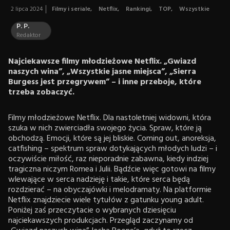
2 lipca 2024
Filmy i seriale
,
Netflix
,
Rankingi
,
TOP
,
Wszystkie
P. P.
Redaktor
Najciekawsze filmy młodzieżowe Netflix. „Gwiazd
naszych wina”, „Wszystkie jasne miejsca”, „Sierra
Burgess jest przegrywem” – i inne przeboje, które
trzeba zobaczyć.
Filmy młodzieżowe Netflix. Dla nastoletniej widowni, która
szuka w nich zwierciadła swojego życia. Spraw, które ją
obchodzą. Emocji, które są jej bliskie. Coming out, anoreksja,
catfishing – spektrum spraw dotykających młodych ludzi – i
oczywiście miłość, raz nieporadnie zabawna, kiedy indziej
tragiczna niczym Romea i Julii. Bądźcie więc gotowi na filmy
wlewające w serca nadzieję i takie, które serca będą
rozdzierać – na obyczajówki i melodramaty. Na platformie
Netflix znajdziecie wiele tytułów z gatunku young adult.
Poniżej zaś przeczytacie o wybranych dziesięciu
najciekawszych produkcjach. Przegląd zaczynamy od