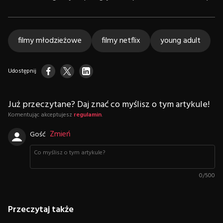
filmy młodzieżowe
filmy netflix
young adult
Udostępnij
Już przeczytane? Daj znać co myślisz o tym artykule!
Komentując akceptujesz
regulamin
.
Zmień
Gość
0
/
500
Przeczytaj także