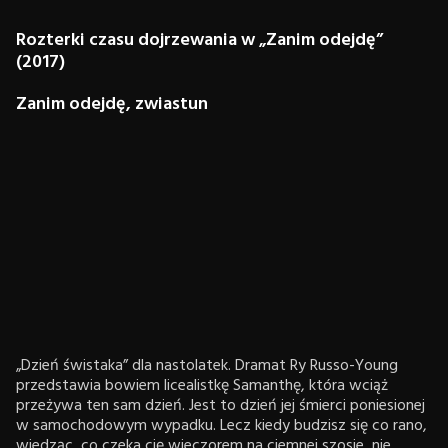
Rozterki czasu dojrzewania w „Zanim odejdę”
(2017)
Zanim odejdę, zwiastun
„Dzień świstaka” dla nastolatek. Dramat Ry Russo-Young
przedstawia bowiem licealistkę Samanthę, która wciąż
przeżywa ten sam dzień. Jest to dzień jej śmierci poniesionej
w samochodowym wypadku. Lecz kiedy budzisz się co rano,
wiedząc, co czeka cię wieczorem na ciemnej szosie, nie