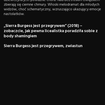
dziewczyna jest poważnie chora. Nad beztroskim związkiem
zbierają się ciemne chmury. Włoski melodramat dla młodych
widzów, choć schematyczny, wzruszająco ukazujący emocje
nastolatków.
„Sierra Burgess jest przegrywem” (2018) –
zobaczcie, jak pewna licealistka poradziła sobie z
body shamingiem
Sierra Burgess jest przegrywem, zwiastun