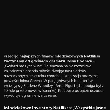
Przegląd
najlepszych filmów młodzieżowych Netfliksa
zaczynamy od głośnego dramatu Josha Boone’a
–
„Gwiazd naszych wina”. To skazana na nieszczęśliwe
zakończenie historia miłości dwojga nastolatków
naznaczonych śmiertelną chorobą, ekranizacja poczytnej
powieści Johna Greena. W parę głównych bohaterów
wcielają się Shailene Woodley i Ansel Elgort (dla obojga były
to role przełomowe w karierze). Przebój o potędze uczucia
wywołuje ogromne wzruszenie.
Młodzieżowe love story Netfliksa: „Wszystkie jasne