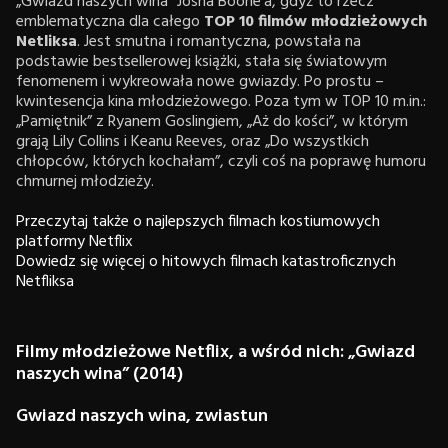
„Gwiazd naszych wina” Josha Boone’a, gdyż to rzecz
emblematyczna dla całego
TOP 10 filmów młodzieżowych
Netliksa
. Jest smutna i romantyczna, powstała na
podstawie bestsellerowej książki, stała się światowym
fenomenem i wykreowała nowe gwiazdy. Po prostu –
kwintesencja kina młodzieżowego. Poza tym w TOP 10 m.in.:
„Pamiętnik” z Ryanem Goslingiem, „Aż do kości”, w którym
grają Lily Collins i Keanu Reeves, oraz „Do wszystkich
chłopców, których kochałam”, czyli coś na poprawę humoru
chmurnej młodzieży.
Przeczytaj także o najlepszych filmach kostiumowych
platformy Netflix
Dowiedz się więcej o hitowych filmach katastroficznych
Netfliksa
Filmy młodzieżowe Netflix, a wśród nich: „Gwiazd
naszych wina” (2014)
Gwiazd naszych wina, zwiastun