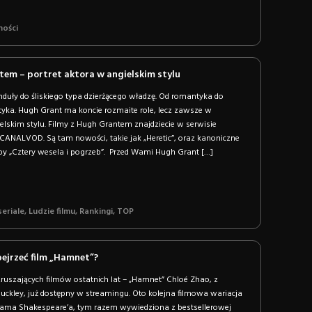
ności
tem – portret aktora w angielskim stylu
duły do śliskiego typa dzierżącego władzę. Od romantyka do
ka. Hugh Grant ma koncie rozmaite role, lecz zawsze w
lskim stylu. Filmy z Hugh Grantem znajdziecie w serwisie
CANALVOD. Są tam nowości, takie jak „Heretic”, oraz kanoniczne
żby „Cztery wesela i pogrzeb”. Przed Wami Hugh Grant […]
 seriale
,
Ludzie filmu
,
Rankingi
,
TOP
bejrzeć film „Hamnet”?
zruszających filmów ostatnich lat – „Hamnet” Chloé Zhao, z
Buckley, już dostępny w streamingu. Oto kolejna filmowa wariacja
iama Shakespeare’a, tym razem wywiedziona z bestsellerowej