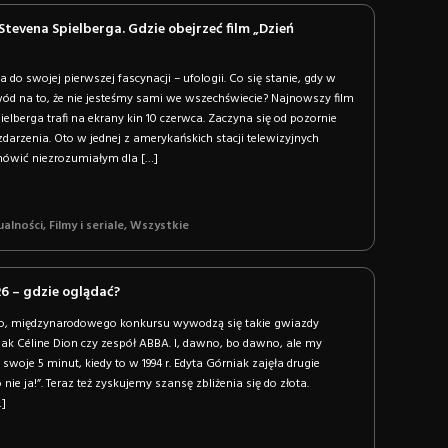
Stevena Spielberga. Gdzie obejrzeć film „Dzień
 do swojej pierwszej fascynacji – ufologii. Co się stanie, gdy w
ód na to, że nie jesteśmy sami we wszechświecie? Najnowszy film
ielberga trafi na ekrany kin 10 czerwca. Zaczyna się od pozornie
arzenia. Oto w jednej z amerykańskich stacji telewizyjnych
ówić niezrozumiałym dla […]
ualności
,
Filmy i seriale
,
Wszystkie
26 – gdzie oglądać?
go, międzynarodowego konkursu wywodzą się takie gwiazdy
ak Céline Dion czy zespół ABBA. I, dawno, bo dawno, ale my
woje 5 minut, kiedy to w 1994 r. Edyta Górniak zajęła drugie
nie ja!”. Teraz też zyskujemy szansę zbliżenia się do złota.
…]