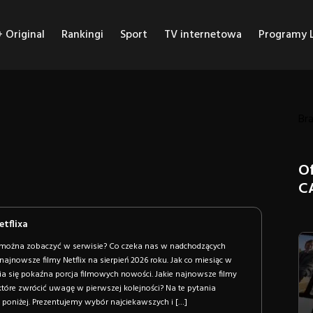
Original
Rankingi
Sport
TV internetowa
Programy L
Bra
O
C
etflixa
 można zobaczyć w serwisie? Co czeka nas w nadchodzących
najnowsze filmy Netflix na sierpień 2026 roku. Jak co miesiąc w
wia się pokaźna porcja filmowych nowości. Jakie najnowsze filmy
 które zwrócić uwagę w pierwszej kolejności? Na te pytania
 poniżej. Prezentujemy wybór najciekawszych i […]