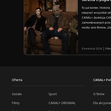
Okrutna trylogia o
To już koniec. Histor
obejrzeć wszystkie ods
CANAL+ (kolekcja CAN
zamordowanych przez 
motto serii filmów „Str
9 kwietnia 2026
Film
Oferta
CANAL+ Pol
Seriale
Sport
O firmie
Filmy
CANAL+ ORIGINAL
Dla akcjonar