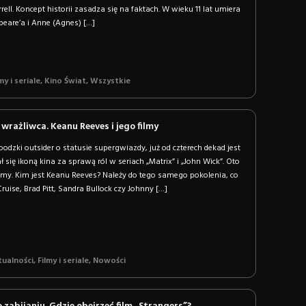
ell. Koncept historii zasadza się na faktach. W wieku 11 lat umiera
eare’a i Anne (Agnes) […]
my i seriale
,
Kino Świat
,
Wszystkie
wrażliwca. Keanu Reeves i jego filmy
odzki outsider o statusie supergwiazdy, już od czterech dekad jest
ł się ikoną kina za sprawą ról w seriach „Matrix” i „John Wick”. Oto
ilmy. Kim jest Keanu Reeves? Należy do tego samego pokolenia, co
ruise, Brad Pitt, Sandra Bullock czy Johnny […]
tualności
,
Filmy i seriale
,
Nowości