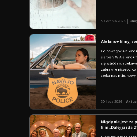
5 sierpnia 2026
Film
Ale kino+ filmy, se
Co nowego? Ale kino+ 
sierpień. W Ale kino+ 
się wśród nich ciekaw
zabraknie niczego, co
czeka nas m.in. nowy 
30 lipca 2026
Aktua
Nigdy nie jest za
film „Dalej jazda 2