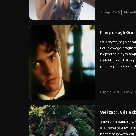
7 maja 2026
Aktual
Filmy z Hugh Gran
Od przystojnego safan
uczuciowego pragmaty
niepodrabialnym angie
CANAL+ oraz kolekcji 
produkcje, jak chocia
6 maja 2026
Filmy i
We łzach. Gdzie o
Jeden z najbardziej w
oscarową rolą Jessie 
na temat żywota Will