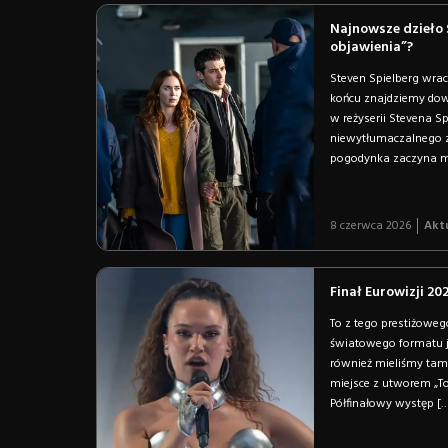
Najnowsze dzieło 
objawienia”?
Steven Spielberg wraca
końcu znajdziemy dow
w reżyserii Stevena Sp
niewytłumaczalnego zd
pogodynka zaczyna m
8 czerwca 2026
Akt
Finał Eurowizji 20
To z tego prestiżowe
światowego formatu j
również mieliśmy tam s
miejsce z utworem „To 
Półfinałowy występ [