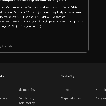
 zabijaniu. Gdzie obejrzeć film „Strangers”?
ia mordów z miasteczka Venus doczekała się domknięcia. Gdzie
łony serii „Strangers”? Trzy części horroru są dostępne w serwisie
ALVOD). „W 2023 r. ponad 1670 ludzi w USA zostało
kogoś obcego. Każda z tych ofiar była przypadkowa”. Oto ponure
angers”. Zło jest irracjonalne. […]
y i seriale
ska
Na skróty
Dla mediów
Pomoc
Kontak
iuszy
Regulaminy i
Mapa salonów
Aktywu
Dokumenty