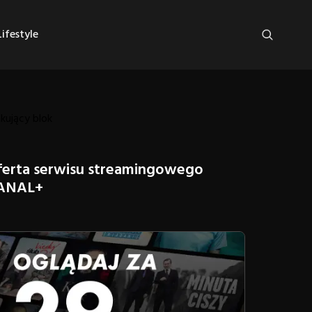
ifestyle
kujący blok
ferta serwisu streamingowego
ANAL+