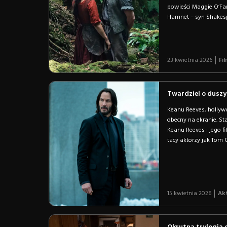
powieści Maggie O’Farr
Hamnet – syn Shakesp
23 kwietnia 2026
Fil
Twardziel o duszy 
Keanu Reeves, hollywo
obecny na ekranie. Sta
Keanu Reeves i jego f
tacy aktorzy jak Tom C
15 kwietnia 2026
Ak