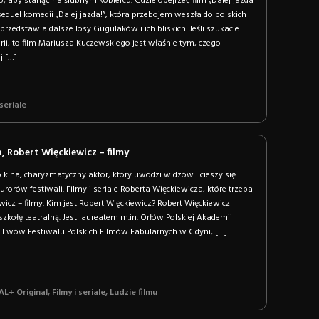
o, aby stanąć na ślubnym kobiercu. Gdzie obejrzeć film „Dalej jazda
o sequel komedii „Dalej jazda!”, która przebojem weszła do polskich
 przedstawia dalsze losy Gugulaków i ich bliskich. Jeśli szukacie
storii, to film Mariusza Kuczewskiego jest właśnie tym, czego
j […]
 seriale
, Robert Więckiewicz – filmy
o kina, charyzmatyczny aktor, który uwodzi widzów i cieszy się
rorów festiwali. Filmy i seriale Roberta Więckiewicza, które trzeba
wicz – filmy. Kim jest Robert Więckiewicz? Robert Więckiewicz
zkołę teatralną. Jest laureatem m.in. Orłów Polskiej Akademii
h Lwów Festiwalu Polskich Filmów Fabularnych w Gdyni, […]
L+ Original
,
Filmy i seriale
,
Ludzie filmu