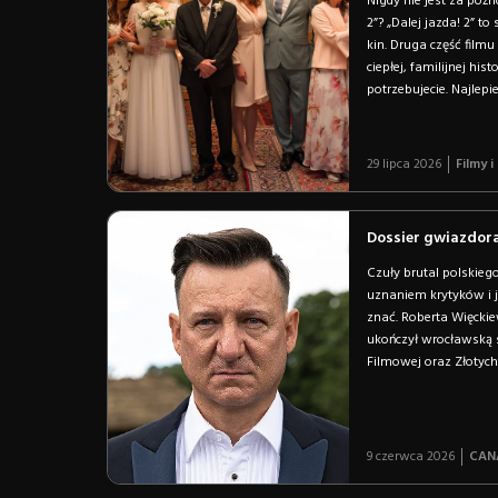
Nigdy nie jest za późn
2”? „Dalej jazda! 2” t
kin. Druga część filmu
ciepłej, familijnej hi
potrzebujecie. Najlepie
29 lipca 2026
Filmy i
Dossier gwiazdora
Czuły brutal polskieg
uznaniem krytyków i ju
znać. Roberta Więckie
ukończył wrocławską s
Filmowej oraz Złotyc
9 czerwca 2026
CANA