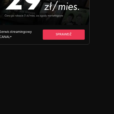
Serwis streamingowy
SPRAWDŹ
CANAL+