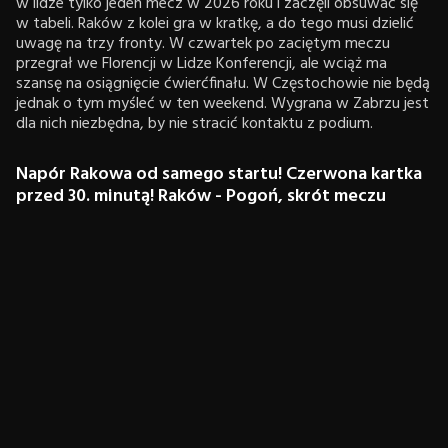
w lidze tylko jeden mecz w 2026 roku i zaczęli obsuwać się
w tabeli. Raków z kolei gra w kratkę, a do tego musi dzielić
uwagę na trzy fronty. W czwartek po zaciętym meczu
przegrał we Florencji w Lidze Konferencji, ale wciąż ma
szansę na osiągnięcie ćwierćfinału. W Częstochowie nie będą
jednak o tym myśleć w ten weekend. Wygrana w Zabrzu jest
dla nich niezbędna, by nie stracić kontaktu z podium.
Napór Rakowa od samego startu! Czerwona kartka
przed 30. minutą! Raków - Pogoń, skrót meczu