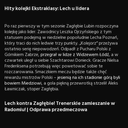
Hity kolejki Ekstraklasy: Lech u lidera
Po raz pierwszy w tym sezonie Zagłębie Lubin rozpoczyna
kolejkę jako lider. Zawodnicy Leszka Ojrzyńskiego z tym
statusem podejmą w niedzielne popołudnie Lecha Poznań,
który traci do nich ledwie trzy punkty. „Kolejorz” przeżywa
ostatnio serię niepowodzeń. Odpadł z Pucharu Polski z
Górnikiem Zabrze,
przegrał w lidze z Widzewem Łódź
, a w
czwartek uległ u siebie Szachtarowi Donieck. Gracze Nielsa
Frederiksena potrzebują więc powetować sobie te
rozczarowania. Smaczkiem meczu będzie także chęć
rewanżu mistrzów Polski –
jesienią na ich stadionie górą byli
bowiem Miedziowi
, a gola piękną przewrotką strzelił Aleks
Ławniczak, stoper Zagłębia.
Lech kontra Zagłębie! Trenerskie zamieszanie w
Radomiu! | Odprawa przedmeczowa