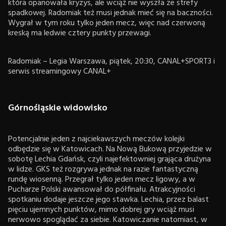
która opanowała kryzys, ale wciąż nie wyszła ze strefy
spadkowej. Radomiak też musi jednak mieć się na baczności.
Wygrał w tym roku tylko jeden mecz, więc nad czerwoną
kreską ma ledwie cztery punkty przewagi.
Radomiak – Legia Warszawa, piątek, 20:30, CANAL+SPORT3 i
serwis streamingowy CANAL+
Górnośląskie widowisko
Potencjalnie jeden z najciekawszych meczów kolejki
odbędzie się w Katowicach. Na Nową Bukową przyjedzie w
sobotę Lechia Gdańsk, czyli najefektowniej grająca drużyna
w lidze. GKS też rozgrywa jednak na razie fantastyczną
rundę wiosenną. Przegrał tylko jeden mecz ligowy, a w
Pucharze Polski awansował do półfinału. Atrakcyjności
spotkaniu dodaje jeszcze jego stawka. Lechia, przez balast
pięciu ujemnych punktów, mimo dobrej gry wciąż musi
nerwowo spoglądać za siebie. Katowiczanie natomiast, w