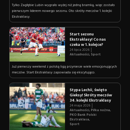
Tylko Zagłębie Lubin wygrało wyżej niż jedną bramką, więc zostało
pierwszym liderem nowego sezonu. Oto skróty meczów 1. kolejki
Ekstraklasy.
Start sezonu
Ekstraklasy! Co nas
czeka w 1. kolejce?
24 lipca 2026
Aktualności
,
Sport
Już pierwszy weekend z polską ligą przyniesie wiele emocjonujących
meczów. Start Ekstraklasy zapowiada się ekscytująco.
Stypa Lechii, święto
Gieksy! Skróty meczów
34. kolejki Ekstraklasy
24 maja 2026
Aktualności
,
Piłka nożna
,
PKO Bank Polski
Ekstraklasa
,
Sport