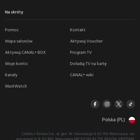
Na skróty
Pomoc
Kontakt
Mapa salonów
Aktywuj Voucher
Aktywuj CANAL+ BOX
Program TV
Moje konto
Doładuj TV na kartę
Kanały
CANAL+ wiki
MustWatch
Polska (PL)
CANAL+ Polska S.A., al. gen. W. Sikorskiego 9, 02-758 Warszawa, skr.
pocztowa nr 8, 02-100, Warszawa NIP 521-00-82-774, REGON: 010175861,