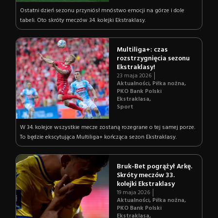
Ostatni dzień sezonu przyniósł mnóstwo emocji na górze i dole
tabeli. Oto skróty meczów 34. kolejki Ekstraklasy.
Multiliga+: czas
rozstrzygnięcia sezonu
Ekstraklasy!
23 maja 2026
Aktualności
,
Piłka nożna
,
PKO Bank Polski
Ekstraklasa
,
Sport
W 34. kolejce wszystkie mecze zostaną rozegrane o tej samej porze.
To będzie ekscytująca Multiliga+ kończąca sezon Ekstraklasy.
Bruk-Bet pogrążył Arkę.
Skróty meczów 33.
kolejki Ekstraklasy
19 maja 2026
Aktualności
,
Piłka nożna
,
PKO Bank Polski
Ekstraklasa
,