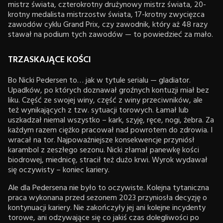
mistrz świata, czterokrotny drużynowy mistrz świata, 20-
krotny medalista mistrzostw świata, 17-krotny zwycięzca
zawodów cyklu Grand Prix, czy zawodnik, który aż 48 razy
stawał na podium tych zawodów — to powiedzieć za mało.
TRZASKAJĄCE KOŚCI
Bo Nicki Pedersen to… jak w tytule serialu — gladiator.
Upadków, po których doznawał groźnych kontuzji miał bez
liku. Część ze swojej winy, część z winy przeciwników, ale
też wynikających z tzw. sytuacji torowych. Łamał lub
uszkadzał niemal wszystko – kark, szyję, ręce, nogi, żebra. Za
każdym razem ciężko pracował nad powrotem do zdrowia. I
wracał na tor. Najpoważniejsze konsekwencje przyniósł
karambol z zeszłego sezonu. Nicki złamał panewkę kości
biodrowej, miednicę, stracił też dużo krwi. Wyrok wydawał
się oczywisty – koniec kariery.
Ale dla Pedersena nie było to oczywiste. Kolejna tytaniczna
praca wykonana przed sezonem 2023 przyniosła decyzję o
kontynuacji kariery. Nie zakończyły jej ani kolejne incydenty
torowe, ani odzywające się co jakiś czas dolegliwości po