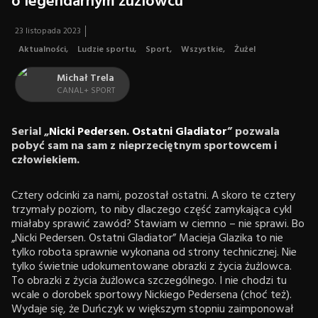
o legendarnym żużlowcu
23 listopada 2023
Aktualności
,
Ludzie sportu
,
Sport
,
Wszystkie
,
Żużel
Michał Trela
CANAL+ SPORT
Serial „
Nicki Pedersen. Ostatni Gladiator
” pozwala
pobyć sam na sam z nieprzeciętnym sportowcem i
człowiekiem.
Cztery odcinki za nami, pozostał ostatni. A skoro te cztery
trzymały poziom, to niby dlaczego część zamykająca cykl
miałaby sprawić zawód? Stawiam w ciemno – nie sprawi. Bo
„Nicki Pedersen. Ostatni Gladiator” Macieja Glazika to nie
tylko robota sprawnie wykonana od strony technicznej. Nie
tylko świetnie udokumentowane obrazki z życia żużlowca.
To obrazki z życia żużlowca szczególnego. I nie chodzi tu
wcale o dorobek sportowy Nickiego Pedersena (choć też).
Wydaje się, że Duńczyk w większym stopniu zaimponował