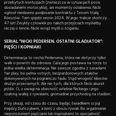
przebytych kontuzjach (zwłaszcza w sytuacjach poza
dosiadaniem motocykla), ani momenty osłabienia. Nicki
ogłosił niedawno podpisanie kontraktu z Texom Stalą
Rzeszów. Tam spędzi sezon 2024. W jego trakcie skończy…
47 lat! Zwykły człowiek po takich przejściach myślałby
raczej o rencie. Nicki wciąż myśli o ściganiu.
SERIAL "NICKI PEDERSEN. OSTATNI GLADIATOR":
PIĘŚCI I KOPNIAKI
Determinacja to cecha Pedersena, która nie dotyczy tylko
walk o powrót do zdrowia. Cała jego postawa na torze to
jedna wielka determinacja. Nie zawsze zgodna z zasadami
fair play, bo pełna ostrych, bezpardonowych ataków
dokonywanych na pograniczu faulu. Stąd wrogość kibiców
drużyn przeciwnych. Ale nie tych, dla których Nicki akurat
jeździ. Ci, z uwagi na obecność właśnie Nickiego i jego
szaloną walkę z rywalami, gromadnie przychodzą na stadion.
Przy okazji, od czasu do czasu, będąc świadkiem scysji
między Duńczykiem, a kimś z obozu rywali. Bo wyjaśnianie
nieporozumień pięściami lub kopniakami to specjalność