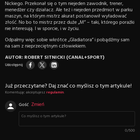
Nickiego. Przekonał się o tym niejeden zawodnik, trener,
menedżer czy działacz. Ale też i niejeden przedmiot w parku
maszyn, na którym mistrz akurat postanowił wyładować
złość. No bo to mistrz przez duże „M” – taki, którego porażki
nie interesują. I w sporcie, i w życiu.
Odpalmy więc sobie wkrótce „Gladiatora” i pobądźmy sam
na sam z nieprzeciętnym człowiekiem.
AUTOR: ROBERT SITNICKI (CANAL+SPORT)
Udostępnij
Już przeczytane? Daj znać co myślisz o tym artykule!
Komentując akceptujesz
regulamin
.
Zmień
Gość
0
/
500