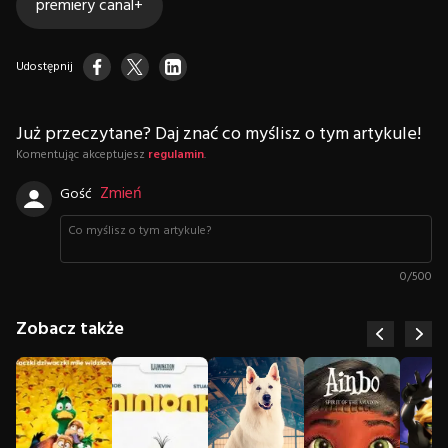
premiery canal+
Udostępnij
Już przeczytane? Daj znać co myślisz o tym artykule!
Komentując akceptujesz
regulamin
.
Zmień
Gość
0
/
500
Zobacz także