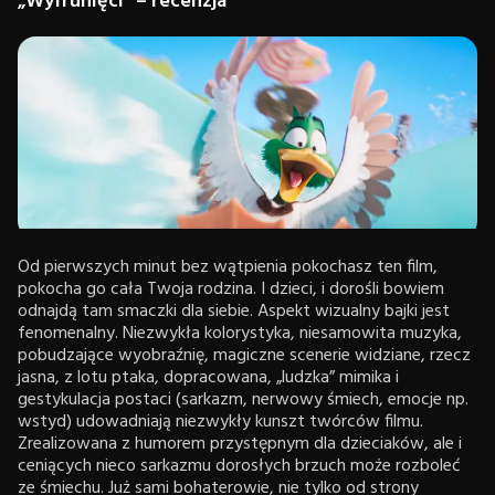
„Wyfrunięci” – recenzja
Od pierwszych minut bez wątpienia pokochasz ten film,
pokocha go cała Twoja rodzina. I dzieci, i dorośli bowiem
odnajdą tam smaczki dla siebie. Aspekt wizualny bajki jest
fenomenalny. Niezwykła kolorystyka, niesamowita muzyka,
pobudzające wyobraźnię, magiczne scenerie widziane, rzecz
jasna, z lotu ptaka, dopracowana, „ludzka” mimika i
gestykulacja postaci (sarkazm, nerwowy śmiech, emocje np.
wstyd) udowadniają niezwykły kunszt twórców filmu.
Zrealizowana z humorem przystępnym dla dzieciaków, ale i
ceniących nieco sarkazmu dorosłych brzuch może rozboleć
ze śmiechu. Już sami bohaterowie, nie tylko od strony