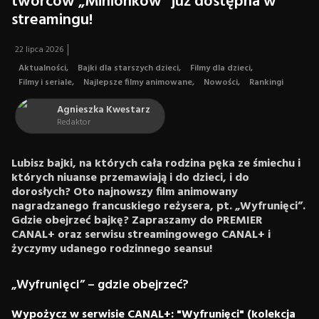
twórców „Minionków” już dostępna w
streamingu!
22 lipca 2026
Aktualności
,
Bajki dla starszych dzieci
,
Filmy dla dzieci
,
Filmy i seriale
,
Najlepsze filmy animowane
,
Nowości
,
Rankingi
Agnieszka Kwestarz
Redaktor
Lubisz bajki, na których cała rodzina pęka ze śmiechu i
których niuanse przemawiają i do dzieci, i do
dorosłych? Oto najnowszy film animowany
nagradzanego francuskiego reżysera, pt. „Wyfrunięci”.
Gdzie obejrzeć bajkę? Zapraszamy do PREMIER
CANAL+ oraz serwisu streamingowego CANAL+ i
życzymy udanego rodzinnego seansu!
„Wyfrunięci” – gdzie obejrzeć?
Wypożycz w serwisie CANAL+: "Wyfrunięci" (kolekcja