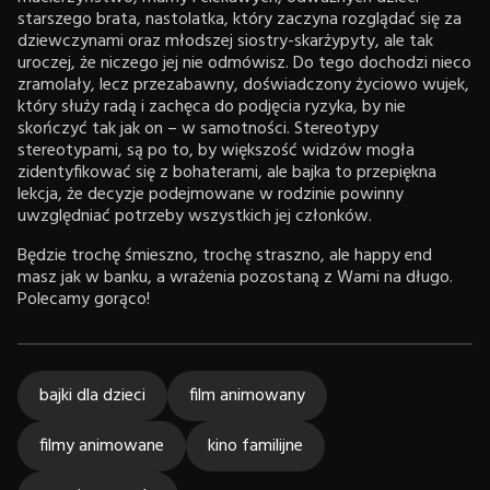
starszego brata, nastolatka, który zaczyna rozglądać się za
dziewczynami oraz młodszej siostry-skarżypyty, ale tak
uroczej, że niczego jej nie odmówisz. Do tego dochodzi nieco
zramolały, lecz przezabawny, doświadczony życiowo wujek,
który służy radą i zachęca do podjęcia ryzyka, by nie
skończyć tak jak on – w samotności. Stereotypy
stereotypami, są po to, by większość widzów mogła
zidentyfikować się z bohaterami, ale bajka to przepiękna
lekcja, że decyzje podejmowane w rodzinie powinny
uwzględniać potrzeby wszystkich jej członków.
Będzie trochę śmieszno, trochę straszno, ale happy end
masz jak w banku, a wrażenia pozostaną z Wami na długo.
Polecamy gorąco!
bajki dla dzieci
film animowany
filmy animowane
kino familijne