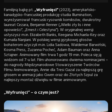
Familijną bajkę pt.
„
Wyfrunięci”
(2023), amerykańsko-
kanadyjsko-francuskiej produkcję studia Illumination,
wyreżyserował francuski rysownik komiksów, dwukrotny
laureat Cezara, Benjamin Renner („Wielki zły lis i inne
opowieści”, „Ernest i Celestyna”). W oryginalnej wersji
usłyszysz m.in. Elizabeth Banks, Keegana Michaela-Key oraz
Kumaila Nanjiani. W polskiej wersji językowej głosów
bohaterom użyczyli m.in. Lidia Sadowa, Waldemar Barwiński,
Kosma Press, Zuzanna Pocheć, Adam Bauman oraz Anna
Sztajner. Animowany film trwa 1 godz 19 min. Poleca się ją
widzom od 7-u lat. Film uhonorowano dwiema nominacjami –
do nagrody Międzynarodowe Stowarzyszenie Twórców
Filmu Animowanego, Annie dla Tresi Gazal za najlepszą grę
głosem w animacji jako Gwen oraz do Złotych Szpul za
najlepszy montaż dźwięku w filmie animowanym.
„Wyfrunięci” – o czym jest?