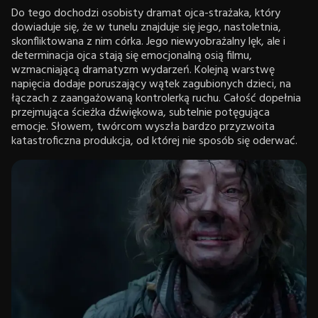
Do tego dochodzi osobisty dramat ojca-strażaka, który
dowiaduje się, że w tunelu znajduje się jego, nastoletnia,
skonfliktowana z nim córka. Jego niewyobrażalny lęk, ale i
determinacja ojca stają się emocjonalną osią filmu,
wzmacniającą dramatyzm wydarzeń. Kolejną warstwę
napięcia dodaje poruszający wątek zagubionych dzieci, na
łączach z zaangażowaną kontrolerką ruchu. Całość dopełnia
przejmująca ścieżka dźwiękowa, subtelnie potęgująca
emocje. Słowem, twórcom wyszła bardzo przyzwoita
katastroficzna produkcja, od której nie sposób się oderwać.