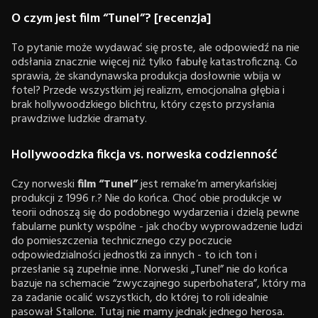
O czym jest film “Tunel”? [recenzja]
To pytanie może wydawać się proste, ale odpowiedź na nie
odsłania znacznie więcej niż tylko fabułę katastroficzną. Co
sprawia, że skandynawska produkcja dosłownie wbija w
fotel? Przede wszystkim jej realizm, emocjonalna głębia i
brak hollywoodzkiego blichtru, który często przysłania
prawdziwe ludzkie dramaty.
Hollywoodzka fikcja vs. norweska codzienność
Czy norweski
film “Tunel”
jest remake’m amerykańskiej
produkcji z 1996 r.? Nie do końca. Choć obie produkcje w
teorii odnoszą się do podobnego wydarzenia i dzielą pewne
fabularne punkty wspólne - jak choćby wyprowadzenie ludzi
do pomieszczenia technicznego czy poczucie
odpowiedzialności jednostki za innych - to ich ton i
przesłanie są zupełnie inne. Norweski „Tunel” nie do końca
bazuje na schemacie “zwyczajnego superbohatera”, który ma
za zadanie ocalić wszystkich, do której to roli idealnie
pasował Stallone. Tutaj nie mamy jednak jednego herosa.