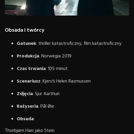
Obsada i twórcy
Gatunek
: thriller katastroficzny, film katastroficzny
Produkcja
: Norwegia 2019
Czas trwania
: 105 minut
Scenariusz
: Kjersti Helen Rasmussen
Zdjęcia
: Sjur Aarthun
Reżyseria
: Pål Øie
Obsada
:
Thorbjørn Harr jako Stein