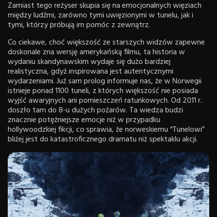
Zamiast tego reżyser skupia się na emocjonalnych więziach
między ludźmi, zarówno tymi uwięzionymi w tunelu, jak i
tymi, którzy próbują im pomóc z zewnątrz.
Co ciekawe, choć większość ze starszych widzów zapewne
doskonale zna wersję amerykańską filmu, ta historia w
wydaniu skandynawskim wydaje się dużo bardziej
realistyczna, gdyż inspirowana jest autentycznymi
wydarzeniami. Już sam prolog informuje nas, że w Norwegii
istnieje ponad 1100 tuneli, z których większość nie posiada
wyjść awaryjnych ani pomieszczeń ratunkowych. Od 2011 r.
doszło tam do 8-u dużych pożarów. Ta wiedza budzi
znacznie potężniejsze emocje niż w przypadku
hollywoodzkiej fikcji, co sprawia, że norweskiemu “Tunelowi”
bliżej jest do katastroficznego dramatu niż spektaklu akcji.