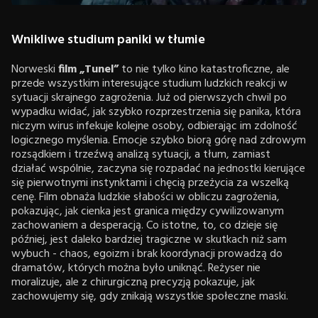
Wnikliwe studium paniki w tłumie
Norweski
film „Tunel”
to nie tylko kino katastroficzne, ale
przede wszystkim interesujące studium ludzkich reakcji w
sytuacji skrajnego zagrożenia. Już od pierwszych chwil po
wypadku widać, jak szybko rozprzestrzenia się panika, która
niczym wirus infekuje kolejne osoby, odbierając im zdolność
logicznego myślenia. Emocje szybko biorą górę nad zdrowym
rozsądkiem i trzeźwą analizą sytuacji, a tłum, zamiast
działać wspólnie, zaczyna się rozpadać na jednostki kierujące
się pierwotnymi instynktami i chęcią przeżycia za wszelką
cenę. Film obnaża ludzkie słabości w obliczu zagrożenia,
pokazując, jak cienka jest granica między cywilizowanym
zachowaniem a desperacją. Co istotne, to, co dzieje się
później, jest daleko bardziej tragiczne w skutkach niż sam
wybuch - chaos, egoizm i brak koordynacji prowadzą do
dramatów, których można było uniknąć. Reżyser nie
moralizuje, ale z chirurgiczną precyzją pokazuje, jak
zachowujemy się, gdy znikają wszystkie społeczne maski.