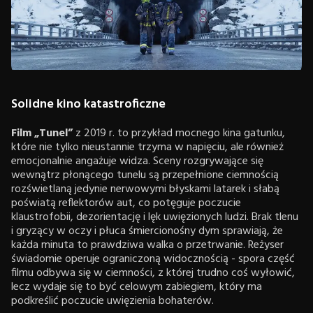
Solidne kino katastroficzne
Film „Tunel”
z 2019 r. to przykład mocnego kina gatunku,
które nie tylko nieustannie trzyma w napięciu, ale również
emocjonalnie angażuje widza. Sceny rozgrywające się
wewnątrz płonącego tunelu są przepełnione ciemnością
rozświetlaną jedynie nerwowymi błyskami latarek i słabą
poświatą reflektorów aut, co potęguje poczucie
klaustrofobii, dezorientację i lęk uwięzionych ludzi. Brak tlenu
i gryzący w oczy i płuca śmiercionośny dym sprawiają, że
każda minuta to prawdziwa walka o przetrwanie. Reżyser
świadomie operuje ograniczoną widocznością - spora część
filmu odbywa się w ciemności, z której trudno coś wyłowić,
lecz wydaje się to być celowym zabiegiem, który ma
podkreślić poczucie uwięzienia bohaterów.