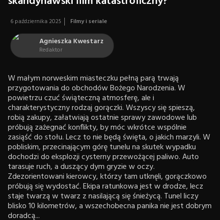
skandynawski film katastroficzny?
6 października 2025
Filmy i seriale
Agnieszka Kwestarz
Redaktor
W małym norweskim miasteczku pełną parą trwają
przygotowania do obchodów Bożego Narodzenia. W
powietrzu czuć świąteczną atmosferę, ale i
charakterystyczny rodzaj gorączki. Wszyscy się spieszą,
robią zakupy, załatwiają ostatnie sprawy zawodowe lub
próbują zażegnać konflikty, by móc wkrótce wspólnie
zasiąść do stołu. Lecz to nie będą święta, o jakich marzyli. W
pobliskim, przecinającym górę tunelu na skutek wypadku
dochodzi do eksplozji cysterny przewożącej paliwo. Auto
tarasuje ruch, a duszący dym gryzie w oczy.
Zdezorientowani kierowcy, którzy tam utknęli, gorączkowo
próbują się wydostać. Ekipa ratunkowa jest w drodze, lecz
staje twarzą w twarz z nasilającą się śnieżycą. Tunel liczy
blisko 10 kilometrów, a wszechobecna panika nie jest dobrym
doradcą...