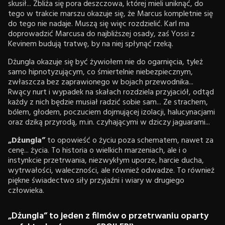
skusił... Zbliża się pora deszczowa, której mieli uniknąć, do
tego w trakcie marszu okazuje się, że Marcus kompletnie się
do tego nie nadaje. Muszą się więc rozdzielić. Karl ma
doprowadzić Marcusa do najbliższej osady, zaś Yossi z
Kevinem budują tratwę, by na niej spłynąć rzeką.
Dżungla okazuje się być żywiołem nie do ogarnięcia, tyleż
samo hipnotyzującym, co śmiertelnie niebezpiecznym,
zwłaszcza bez zaprawionego w bojach przewodnika...
Rwący nurt i wypadek na skałach rozdziela przyjaciół, odtąd
każdy z nich będzie musiał radzić sobie sam... Ze strachem,
bólem, głodem, poczuciem dojmującej izolacji, halucynacjami
oraz dziką przyrodą, m.in. czyhającymi w dziczy jaguarami...
„Dżungla”
to opowieść o życiu poza schematem, nawet za
cenę... życia. To historia o wielkich marzeniach, ale i o
instynkcie przetrwania, niezwykłym uporze, harcie ducha,
wytrwałości, waleczności, ale również odwadze. To również
piękne świadectwo siły przyjaźni i wiary w drugiego
człowieka.
„Dżungla” to jeden z filmów o przetrwaniu oparty