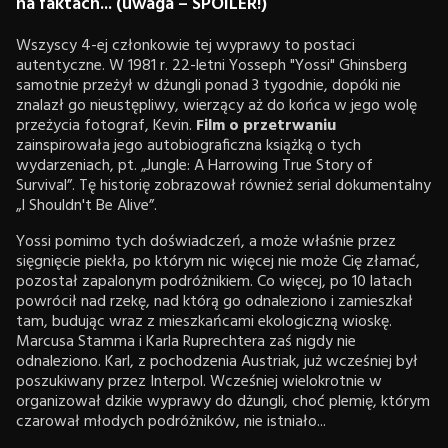
na faktach... (uwaga – SPOILER!)
Wszyscy 4-ej członkowie tej wyprawy to postaci
autentyczne. W 1981 r. 22-letni Yosseph "Yossi" Ghinsberg
samotnie przeżył w dżungli ponad 3 tygodnie, dopóki nie
znalazł go nieustępliwy, wierzący aż do końca w jego wolę
przeżycia fotograf, Kevin.
Film o przetrwaniu
zainspirowała jego autobiograficzna książką o tych
wydarzeniach, pt. „Jungle: A Harrowing True Story of
Survival”. Tę historię zobrazował również serial dokumentalny
„I Shouldn't Be Alive”.
Yossi pomimo tych doświadczeń, a może właśnie przez
sięgnięcie piekła, po którym nic więcej nie może Cię złamać,
pozostał zapalonym podróżnikiem. Co więcej, po 10 latach
powrócił nad rzekę, nad którą go odnaleziono i zamieszkał
tam, budując wraz z mieszkańcami ekologiczną wioskę.
Marcusa Stamma i Karla Ruprechtera zaś nigdy nie
odnaleziono. Karl, z pochodzenia Austriak, już wcześniej był
poszukiwany przez Interpol. Wcześniej wielokrotnie w
organizował dzikie wyprawy do dżungli, choć plemię, którym
czarował młodych podróżników, nie istniało...