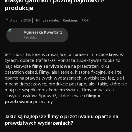
klasyki gatunku i poznaj najnowsze
produkcje
11 stycznia 2026
Filmy i seriale
,
Rankingi
,
TOP
Agnieszka Kwestarz
Redaktor
Jeśli lubisz historie wzruszające, a zarazem mrożące krew w
żyłach, dobrze trafiłeś/aś. Poniższa subiektywna topka to
najciekawsze
filmy survivalowe
na przestrzeni kilku
ostatnich dekad. Filmy, ale i seriale, historie fikcyjne, ale i te
oparte na prawdziwych wydarzeniach, wyciskacze łez, ale i
mocne dreszczowce, produkcje postapo, ale i takie, które nie
mają nic wspólnego z końcem świata, filmy nowe, ale i
klasyki klasyków. Sprawdź, które seriale i
filmy o
przetrwaniu
polecamy.
Jakie są najlepsze filmy o przetrwaniu oparte na
prawdziwych wydarzeniach?