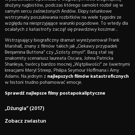
drużyny rugbistów, podczas którego samolot rozbił się w
samym sercu zaśnieżonych Andów. Ekipy ratunkowe
wstrzymały poszukiwania rozbitków na wiele tygodni ze
względu na niesprzyjające warunki pogodowe. To wtedy dla
ocalałych z katastrofy zaczął się prawdziwy koszmar...
Wstrząsający biograficzny dramat wyreżyserował Frank
Marshall, znany z filmów takich jak „Ciekawy przypadek
Benjamina Buttona” czy „Szósty zmysł”. Bazą stał się
znakomity scenariusz laureata Oscara, Johna Patricka
Shanleya, twórcy bardzo mocnej „Wątpliwości” ze świetnymi
kreacjami Meryl Streep, Philipa Seymour Hoffmana i Amy
Adams. Na jednym z
najlepszych filmów katastroficznych
w historii trudno pohamować emocje.
Sprawdź najlepsze filmy postapokaliptyczne
„Dżungla” (2017)
Zobacz zwiastun