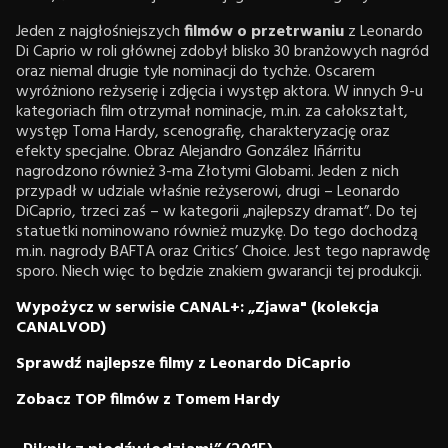
Jeden z najgłośniejszych
filmów o przetrwaniu
z Leonardo
Di Caprio w roli głównej zdobył blisko 30 branżowych nagród
oraz niemal drugie tyle nominacji do tychże. Oscarem
wyróżniono reżyserię i zdjęcia i występ aktora. W innych 9-u
kategoriach film otrzymał nominacje, m.in. za całokształt,
występ Toma Hardy, scenografię, charakteryzację oraz
efekty specjalne. Obraz Alejandro González Iñárritu
nagrodzono również 3-ma Złotymi Globami. Jeden z nich
przypadł w udziale właśnie reżyserowi, drugi – Leonardo
DiCaprio, trzeci zaś – w kategorii „najlepszy dramat”. Do tej
statuetki nominowano również muzykę. Do tego dochodzą
m.in. nagrody BAFTA oraz Critics’ Choice. Jest tego naprawdę
sporo. Niech więc to będzie znakiem gwarancji tej produkcji.
Wypożycz w serwisie CANAL+: „Zjawa" (kolekcja
CANALVOD)
Sprawdź najlepsze filmy z Leonardo DiCaprio
Zobacz TOP filmów z Tomem Hardy