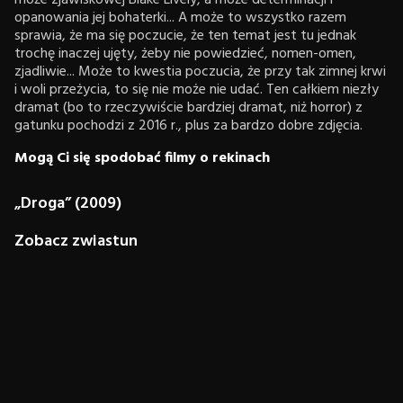
może zjawiskowej Blake Lively, a może determinacji i
opanowania jej bohaterki... A może to wszystko razem
sprawia, że ma się poczucie, że ten temat jest tu jednak
trochę inaczej ujęty, żeby nie powiedzieć, nomen-omen,
zjadliwie... Może to kwestia poczucia, że przy tak zimnej krwi
i woli przeżycia, to się nie może nie udać. Ten całkiem niezły
dramat (bo to rzeczywiście bardziej dramat, niż horror) z
gatunku pochodzi z 2016 r., plus za bardzo dobre zdjęcia.
Mogą Ci się spodobać filmy o rekinach
„Droga” (2009)
Zobacz zwiastun