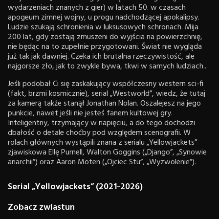
wydarzeniach znanych z gier) w latach 50. w czasach
apogeum zimnej wojny, u progu nadchodzącej apokalipsy.
Ludzie szukają schronienia w luksusowych schronach. Mija
200 lat, gdy zostają zmuszeni do wyjścia na powierzchnię,
nie będąc na to zupełnie przygotowani. Świat nie wygląda
już tak jak dawniej. Czeka ich brutalna rzeczywistość, ale
najgorsze zło, jak to zwykle bywa, tkwi w samych ludziach...
Jeśli podobał Ci się zaskakujący współczesny western sci-fi
(fakt, brzmi kosmicznie), serial „Westworld”, wiedz, że tutaj
za kamerą także stanął Jonathan Nolan. Oszalejesz na jego
punkcie, nawet jeśli nie jesteś fanem kultowej gry.
Inteligentny, trzymający w napięciu, a do tego dochodzi
dbałość o detale choćby pod względem scenografii. W
rolach głównych wystąpili znana z serialu „Yellowjackets”
zjawiskowa Ellę Purnell, Walton Goggins („Django”, „Synowie
anarchii”) oraz Aaron Moten („Ojciec Stu”, „Wyzwolenie”).
Serial „Yellowjackets” (2021-2026)
Zobacz zwiastun