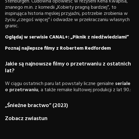
Stenburgen. Cudowna opowieść w reżyserii Kena Kwapisa,
znanego m.in. z komedii „Kobiety pragną bardziej”, to
inspirująca historia męskiej przyjaźni, potrzebie zrobienia w
życiu „czegoś więcej” i odwadze w przekraczaniu własnych
granic.
Oglądaj w serwisie CANAL+: „Piknik z niedźwiedziami”
Poznaj najlepsze filmy z Robertem Redfordem
Jakie są najnowsze filmy o przetrwaniu z ostatnich
lat?
W ciągu ostatnich paru lat powstały liczne genialne
seriale
o przetrwaniu
, a także remake kultowej produkcji z lat 90.:
„Śnieżne bractwo” (2023)
Zobacz zwiastun