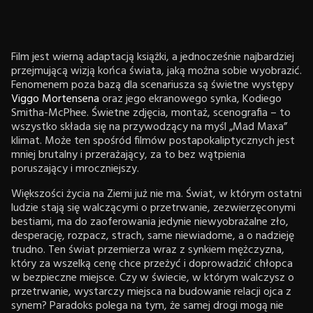
Film jest wierną adaptacją książki, a jednocześnie najbardziej
przejmującą wizją końca świata, jaką można sobie wyobrazić.
Fenomenem poza bazą dla scenariusza są świetne występy
Viggo Mortensena
oraz jego ekranowego synka, Kodiego
Smitha-McPhee. Świetne zdjęcia, montaż, scenografia – to
wszystko składa się na przywodzący na myśl „Mad Maxa”
klimat. Może ten spośród filmów postapokaliptycznych jest
mniej brutalny i przerażający, za to bez wątpienia
poruszający i mroczniejszy.
Większości życia na Ziemi już nie ma. Świat, w którym ostatni
ludzie stają się walczącymi o przetrwanie, zezwierzęconymi
bestiami, ma do zaoferowania jedynie niewyobrażalne zło,
desperację, rozpacz, strach, same niewiadome, a o nadzieję
trudno. Ten świat przemierza wraz z synkiem mężczyzna,
który za wszelką cenę chce przeżyć i doprowadzić chłopca
w bezpieczne miejsce. Czy w świecie, w którym walczysz o
przetrwanie, wystarczy miejsca na budowanie relacji ojca z
synem? Paradoks polega na tym, że samej drogi mogą nie