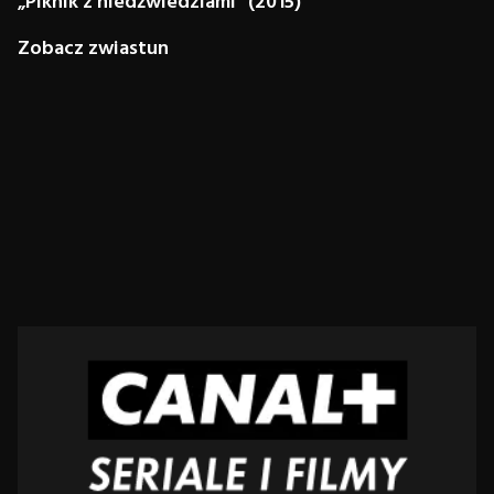
„Piknik z niedźwiedziami” (2015)
Zobacz zwiastun