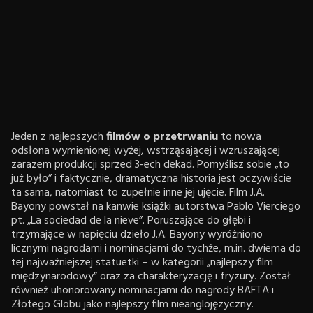
Jeden z najlepszych
filmów o przetrwaniu
to nowa
odsłona wymienionej wyżej, wstrząsającej i wzruszającej
zarazem produkcji sprzed 3-ech dekad. Pomyślisz sobie „to
już było” i faktycznie, dramatyczna historia jest oczywiście
ta sama, natomiast to zupełnie inne jej ujęcie. Film J.A.
Bayony powstał na kanwie książki autorstwa Pablo Vierciego
pt. „La sociedad de la nieve”. Poruszające do głębi i
trzymające w napięciu dzieło J.A. Bayony wyróżniono
licznymi nagrodami i nominacjami do tychże, m.in. dwiema do
tej najważniejszej statuetki – w kategorii „najlepszy film
międzynarodowy” oraz za charakteryzację i fryzury. Został
również uhonorowany nominacjami do nagrody BAFTA i
Złotego Globu jako najlepszy film nieanglojęzyczny.