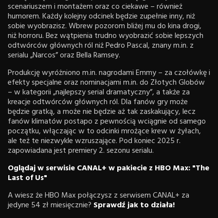
scenariuszem i montażem oraz co ciekawe – również
humorem. Każdy kolejny odcinek będzie zupełnie inny, niż
sobie wyobrazisz. Wbrew pozorom bliżej mu do kina drogi,
niż horroru. Bez wątpienia trudno wyobrazić sobie lepszych
odtwórców głównych ról niż Pedro Pascal, znany m.in. z
serialu „Narcos” oraz Bella Ramsey.
Produkcję wyróżniono m.in. nagrodami Emmy – za czołówkę i
efekty specjalne oraz nominacjami m.in. do Złotych Globów
– w kategorii „najlepszy serial dramatyczny”, a także za
kreacje odtwórców głównych ról. Dla fanów gry może
będzie gratką, a może nie będzie aż tak zaskakujący, lecz
fanów klimatów postapo z pewnością wciągnie od samego
początku, włączając w to odcinki mrożące krew w żyłach,
ale też te niezwykle wzruszające. Pod koniec 2025 r.
zapowiadana jest premiery 2. sezonu serialu.
Oglądaj w serwisie CANAL+ w pakiecie z HBO Max: "The
Last of Us"
A wiesz że HBO Max połączysz z serwisem CANAL+ za
jedyne 54 zł miesięcznie?
Sprawdź jak to działa!