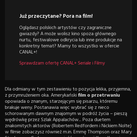
Już przeczytane? Pora na film!
Oglądasz polskich artystów czy zagraniczne
gwiazdy? A może wolisz kino spoza głównego
nurtu, festiwalowe odkrycia lub inne produkcje na
konkretny temat? Mamy to wszystko w ofercie
CANAL+!
Sprawdzam ofertę CANAL+ Seriale i Filmy
Dla odmiany w tym zestawieniu to pozycja lekka, przyjemna,
z przymrużeniem oka. Amerykański
film o przetrwaniu
opowiada o znanym, starzejącym się pisarzu, któremu
brakuje weny. Postanawia więc wybrać się z nieco
schorowanym dawnym znajomym w podróż życia – pieszą
wędrówkę przez Szlak Appalachów... Poza duetem
znakomitych aktorów (Robertem Redfordem i Nickiem Nolte)
w filmie zobaczysz również m.in. Emmę Thompson oraz Mary