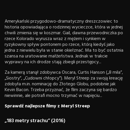
Amerykański przygodowo-dramatyczny dreszczowiec to
historia opowiadająca o rodzinnej wycieczce, która w jednej
chwili zmienia się w koszmar. Gail, dawna przewodniczka po
rzece Kolorado wyrusza wraz z mężem i synkiem w
ryzykowny spływ pontonem po rzece, którą kiedyś jako
jedna z niewielu była w stanie okiełznać. Ma to być ostatnia
szansa na uratowanie małżeństwa. Jednak w trakcie
wyprawy na ich drodze stają zbiegli przestępcy...
Za kamerą stanął zdobywca Oscara, Curtis Hanson („8 mila”,
„Siostry”, „Cudowni chłopcy”). Meryl Streep za swoją kreację
zdobyła m.in. nominację do Złotego Globu, podobnie jak
Kevin Bacon. Trzeba przyznać, że film zaczyna się bardzo
niewinnie, ale potrafi mocno trzymać w napięciu...
Sprawdź najlepsze filmy z Meryl Streep
„183 metry strachu” (2016)