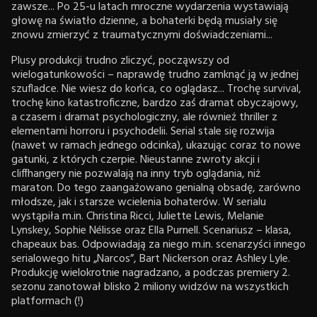
zawsze... Po 25-u latach mroczne wydarzenia wystawiają
głowę na światło dzienne, a bohaterki będą musiały się
znowu zmierzyć z traumatycznymi doświadczeniami...
Plusy produkcji trudno zliczyć, począwszy od
wielogatunkowości – naprawdę trudno zamknąć ją w jednej
szufladce. Nie wiesz do końca, co oglądasz... Trochę survival,
trochę kino katastroficzne, bardzo zaś dramat obyczajowy,
a czasem i dramat psychologiczny, ale również thriller z
elementami horroru i psychodelii. Serial stale się rozwija
(nawet w ramach jednego odcinka), ukazując coraz to nowe
gatunki, z których czerpie. Nieustanne zwroty akcji i
cliffhangery nie pozwalają na inny tryb oglądania, niż
maraton. Do tego zaangażowano genialną obsadę, zarówno
młodsze, jak i starsze wcielenia bohaterów. W serialu
wystąpiła m.in. Christina Ricci, Juliette Lewis, Melanie
Lynskey, Sophie Nélisse oraz Ella Purnell. Scenariusz – klasa,
chapeaux bas. Odpowiadają za niego m.in. scenarzyści innego
serialowego hitu „Narcos”, Bart Nickerson oraz Ashley Lyle.
Produkcję wielokrotnie nagradzano, a podczas premiery 2.
sezonu zanotował blisko 2 miliony widzów na wszystkich
platformach (!)