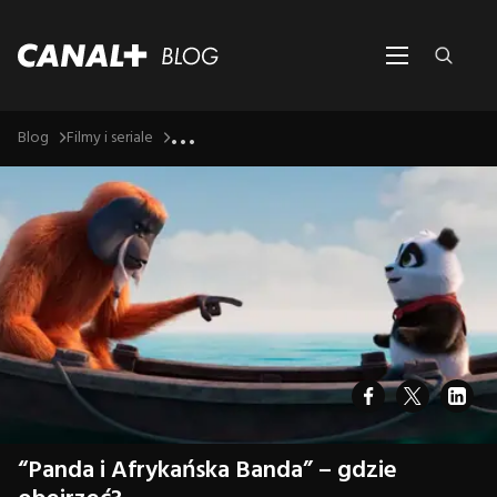
...
Blog
Filmy i seriale
“Panda i Afrykańska Banda” – gdzie