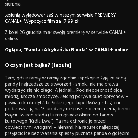
sierpnia.
Jesienią wylądował zaś w naszym serwisie PREMIERY
CANAL+. Wypożycz film za 17,99 zł!
Z kolei 26 grudnia miał swoją premierę w serwisie CANAL+
online.
Oglądaj "Panda i Afrykańska Banda" w CANAL+ online
O czym jest bajka? [fabuła]
Tam, gdzie ramię w ramię zgodnie i spokojnie żyją ze sobą
pandy i najrzadsze ze stworzeń - smoki, nie ma prawa
wydarzyć się nic złego. A jednak... Pod nieobecność ojca
młodą, uroczą smoczycę, Jielong porywa duet oprychów -
pawian i krokodyl à la Pinkie i jego kupel Mózg. Chcą oni
podarować ją na 13. urodziny rozpuszczonemu, niemądremu
księciu lwiego stada (tu mrugnięcie okiem do fanów
kultowego “Króla Lwa”). Ta ma ochronić je przed
odwiecznymi wrogami – hienami. Na ratunek najlepszej
przyjaciółce bez wahania spieszy puchata panda o gołębim