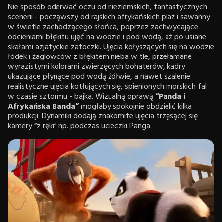
Nie sposób oderwać oczu od nieziemskich, fantastycznych
scenerii - począwszy od rajskich afrykańskich plaż i sawanny
w świetle zachodzącego słońca, poprzez zachwycające
odcieniami błękitu ujęć na wodzie i pod wodą, aż po usiane
skałami azjatyckie zatoczki. Ujęcia kołyszących się na wodzie
łódek i żaglowców z błękitem nieba w tle, przełamane
wyrazistymi kolorami zwierzęcych bohaterów, kadry
ukazujące płynące pod wodą żółwie, a nawet szalenie
realistyczne ujęcia kotłujących się, spienionych morskich fal
w czasie sztormu - bajka. Wizualną oprawą
“Panda i
Afrykańska Banda”
mogłaby spokojnie obdzielić kilka
produkcji. Dynamiki dodają znakomite ujęcia trzęsącej się
kamery “z ręki” np. podczas ucieczki Panga.