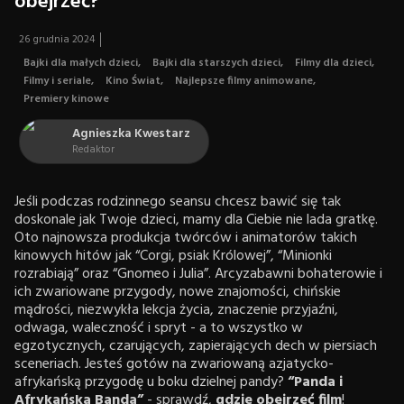
obejrzeć?
26 grudnia 2024
Bajki dla małych dzieci
,
Bajki dla starszych dzieci
,
Filmy dla dzieci
,
Filmy i seriale
,
Kino Świat
,
Najlepsze filmy animowane
,
Premiery kinowe
Agnieszka Kwestarz
Redaktor
Jeśli podczas rodzinnego seansu chcesz bawić się tak
doskonale jak Twoje dzieci, mamy dla Ciebie nie lada gratkę.
Oto najnowsza produkcja twórców i animatorów takich
kinowych hitów jak “Corgi, psiak Królowej”, “Minionki
rozrabiają” oraz “Gnomeo i Julia”. Arcyzabawni bohaterowie i
ich zwariowane przygody, nowe znajomości, chińskie
mądrości, niezwykła lekcja życia, znaczenie przyjaźni,
odwaga, waleczność i spryt - a to wszystko w
egzotycznych, czarujących, zapierających dech w piersiach
sceneriach. Jesteś gotów na zwariowaną azjatycko-
afrykańską przygodę u boku dzielnej pandy?
“Panda i
Afrykańska Banda”
- sprawdź,
gdzie obejrzeć film
!