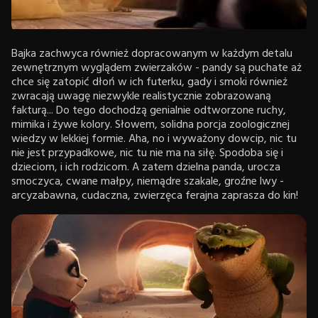
Bajka zachwyca również dopracowanym w każdym detalu
zewnętrznym wyglądem zwierzaków - pandy są puchate aż
chce się zatopić dłoń w ich futerku, gady i smoki również
zwracają uwagę niezwykle realistycznie zobrazowaną
fakturą... Do tego dochodzą genialnie odtworzone ruchy,
mimika i żywe kolory. Słowem, solidna porcja zoologicznej
wiedzy w lekkiej formie. Aha, no i wyważony dowcip, nic tu
nie jest przypadkowe, nic tu nie ma na siłę. Spodoba się i
dzieciom, i ich rodzicom. A zatem dzielna panda, urocza
smoczyca, cwane małpy, niemądre szakale, groźne lwy -
arcyzabawna, cudaczna, zwierzęca ferajna zaprasza do kin!