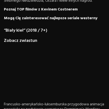
Srebrnego Niedźwiedzia, Cezara i wiele innych nagród.
Poznaj TOP filmów z Kevinem Costnerem
Mogą Cię zainteresować najlepsze seriale westerny
“Biały kieł” (2018 / 7+)
Zobacz zwiastun
Francusko-amerykańsko-luksemburska przygodowa animacja