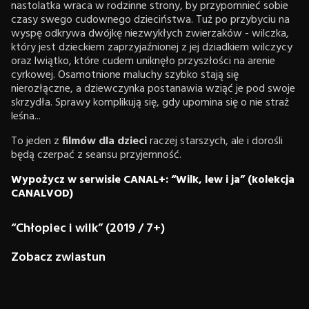
nastolatka wraca w rodzinne strony, by przypomnieć sobie
czasy swego cudownego dzieciństwa. Tuż po przybyciu na
wyspę odkrywa dwójkę niezwykłych zwierzaków - wilczka,
który jest dzieckiem zaprzyjaźnionej z jej dziadkiem wilczycy
oraz lwiątko, które cudem uniknęło przyszłości na arenie
cyrkowej. Osamotnione maluchy szybko stają się
nierozłączne, a dziewczynka postanawia wziąć je pod swoje
skrzydła. Sprawy komplikują się, gdy upomina się o nie straż
leśna...
To jeden z
filmów dla dzieci
raczej starszych, ale i dorośli
będą czerpać z seansu przyjemność.
Wypożycz w serwisie CANAL+: “Wilk, lew i ja” (kolekcja
CANALVOD)
“Chłopiec i wilk” (2019 / 7+)
Zobacz zwiastun