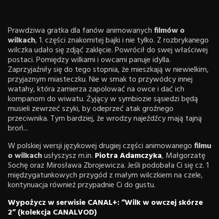
Prawdziwa gratka dla fanów animowanych
filmów o
wilkach
, 1. części znakomitej bajki i nie tylko. Z rozbrykanego
wilczka udało się zdjąć zaklęcie. Powrócił do swej właściwej
postaci. Pomiędzy wilkami i owcami panuje idylla.
Zaprzyjaźniły się do tego stopnia, że mieszkają w niewielkim,
przyjaznym miasteczku. Nie w smak to przywódcy innej
watahy, która zamierza zapolować na owce i dać ich
kompanom do wiwatu. Żyjący w symbiozie sąsiedzi będą
musieli zewrzeć szyki, by odeprzeć atak groźnego
przeciwnika. Tym bardziej, że wrodzy najeźdźcy mają tajną
broń...
W polskiej wersji językowej drugiej części animowanego
filmu
o wilkach
usłyszysz m.in.
Piotra Adamczyka
, Małgorzatę
Sochę oraz Mirosława Zbrojewicza. Jeśli podobała Ci się cz. 1
międzygatunkowych przygód z małym wilczkiem na czele,
kontynuacja również przypadnie Ci do gustu.
Wypożycz w serwisie CANAL+: “Wilk w owczej skórze
2” (kolekcja CANALVOD)