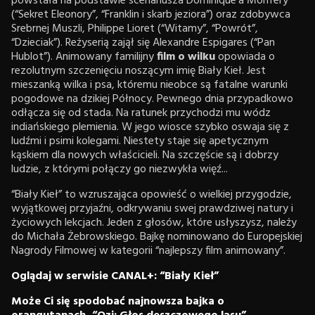
powstała na podstawie scenariusza Dominique’a Monfery
(“Sekret Eleonory”, “Franklin i skarb jeziora”) oraz zdobywca
Srebrnej Muszli, Philippe Lioret (“Witamy”, “Powrót”,
“Dzieciak”). Reżyserią zajął się Alexandre Espigares (“Pan
Hublot”). Animowany familijny
film o wilku
opowiada o
rezolutnym szczenięciu noszącym imię Biały Kieł. Jest
mieszanką wilka i psa, któremu nieobce są fatalne warunki
pogodowe na dzikiej Północy. Pewnego dnia przypadkowo
odłącza się od stada. Na ratunek przychodzi mu wódz
indiańskiego plemienia. W jego wiosce szybko oswaja się z
ludźmi i psimi kolegami. Niestety staje się apetycznym
kąskiem dla nowych właścicieli. Na szczęście są i dobrzy
ludzie, z którymi połączy go niezwykła więź...
“Biały Kieł” to wzruszająca opowieść o wielkiej przygodzie,
wyjątkowej przyjaźni, odkrywaniu swej prawdziwej natury i
życiowych lekcjach. Jeden z głosów, które usłyszysz, należy
do Michała Żebrowskiego. Bajkę nominowano do Europejskiej
Nagrody Filmowej w kategorii “najlepszy film animowany”.
Oglądaj w serwisie CANAL+: “Biały Kieł”
Może Ci się spodobać najnowsza bajka o