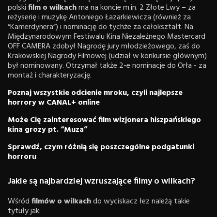
polski
film o wilkach
ma na koncie m.in. 2 Złote Lwy – za
reżyserię i muzykę Antoniego Łazarkiewicza (również za
“Kamerdynera”) i nominację do tychże za całokształt. Na
Międzynarodowym Festiwalu Kina Niezależnego Mastercard
OFF CAMERA zdobył Nagrodę jury młodzieżowego, zaś do
Krakowskiej Nagrody Filmowej (udział w konkursie głównym)
był nominowany. Otrzymał także 2-e nominacje do Orła - za
montaż i charakteryzację.
Poznaj wszystkie odcienie mroku, czyli najlepsze
horrory w CANAL+ online
Może Cię zainteresować film wizjonera hiszpańskiego
kina grozy pt. “Muza”
Sprawdź, czym różnią się poszczególne podgatunki
horroru
Jakie są najbardziej wzruszające filmy o wilkach?
Wśród
filmów o wilkach
do wyciskacz łez należą takie
tytuły jak: