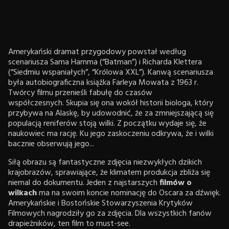
Amerykański dramat przygodowy powstał według
scenariusza Sama Hamma (“Batman”) i Richarda Klettera
(“Siedmiu wspaniałych”, “Królowa XXL”). Kanwą scenariusza
była autobiograficzna książka Farleya Mowata z 1963 r.
Twórcy filmu przenieśli fabułę do czasów
współczesnych. Skupia się ona wokół historii biologa, który
przybywa na Alaskę, by udowodnić, że za zmniejszającą się
populacją reniferów stoją wilki. Z początku wydaje się, że
naukowiec ma rację. Ku jego zaskoczeniu odkrywa, że i wilki
bacznie obserwują jego...
Siłą obrazu są fantastyczne zdjęcia niezwykłych dzikich
krajobrazów, sprawiające, że klimatem produkcja zbliża się
niemal do dokumentu. Jeden z najstarszych
filmów o
wilkach
ma na swoim koncie nominację do Oscara za dźwięk.
Amerykańskie i Bostońskie Stowarzyszenia Krytyków
Filmowych nagrodziły go za zdjęcia. Dla wszystkich fanów
drapieżników, ten film to must-see.