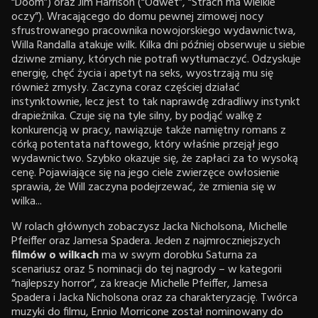
“Doom”) oraz Jim Harrison (“Odwet”, “Strach ma wielkie
oczy”). Wracającego do domu pewnej zimowej nocy
sfrustrowanego pracownika nowojorskiego wydawnictwa,
Willa Randalla atakuje wilk. Kilka dni później obserwuje u siebie
dziwne zmiany, których nie potrafi wytłumaczyć. Odzyskuje
energię, chęć życia i apetyt na seks, wyostrzają mu się
również zmysły. Zaczyna coraz częściej działać
instynktownie, lecz jest to tak naprawdę zdradliwy instynkt
drapieżnika. Czuje się na tyle silny, by podjąć walkę z
konkurencją w pracy, nawiązuje także namiętny romans z
córką potentata naftowego, który właśnie przejął jego
wydawnictwo. Szybko okazuje się, że zapłaci za to wysoką
cenę. Pojawiające się na jego ciele zwierzęce owłosienie
sprawia, że Will zaczyna podejrzewać, że zmienia się w
wilka...
W rolach głównych zobaczysz Jacka Nicholsona, Michelle
Pfeiffer oraz Jamesa Spadera. Jeden z najmroczniejszych
filmów o wilkach
ma w swym dorobku Saturna za
scenariusz oraz 5 nominacji do tej nagrody – w kategorii
“najlepszy horror”, za kreacje Michelle Pfeiffer, Jamesa
Spadera i Jacka Nicholsona oraz za charakteryzację. Twórca
muzyki do filmu, Ennio Morricone został nominowany do