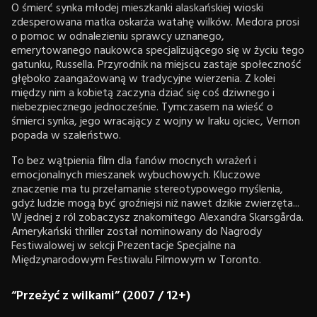
O śmierć synka młodej mieszkanki alaskańskiej wioski
zdesperowana matka oskarża watahę wilków. Medora prosi
o pomoc w odnalezieniu sprawcy uznanego,
emerytowanego naukowca specjalizującego się w życiu tego
gatunku, Russella. Przyrodnik na miejscu zastaje społeczność
głęboko zaangażowaną w tradycyjne wierzenia. Z kolei
między nim a kobietą zaczyna dziać się coś dziwnego i
niebezpiecznego jednocześnie. Tymczasem na wieść o
śmierci synka, jego wracający z wojny w Iraku ojciec, Vernon
popada w szaleństwo.
To bez wątpienia film dla fanów mocnych wrażeń i
emocjonalnych mieszanek wybuchowych. Kluczowe
znaczenie ma tu przełamanie stereotypowego myślenia,
gdyż ludzie mogą być groźniejsi niż nawet dzikie zwierzęta...
W jednej z ról zobaczysz znakomitego Alexandra Skarsgårda.
Amerykański thriller został nominowany do Nagrody
Festiwalowej w sekcji Prezentacje Specjalne na
Międzynarodowym Festiwalu Filmowym w Toronto.
“Przeżyć z wilkami” (2007 / 12+)