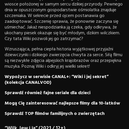
wiosce położonej w samym sercu dzikiej przyrody. Pewnego
dnia w opuszczonym gospodarstwie ośmiolatka znajduje
szczeniaka. W sekrecie przed ojcem postanawia go
zaadoptować. Szczenię sprawia, że ponownie zaczyna się
uśmiechać. Jakaż niespodzianka ją czeka, gdy odkrywa, że
ukochany piesek okazuje się być młodym, dzikim wilczkiem.
Czy tata Wiki pozwoli jej go zatrzymać?
Wzruszająca, pełna ciepła historia wyjątkowej przyjaźni
dziewczynki i dzikiego zwierzęcia chwyta za serce. Siłą filmu
są niezwykłe zdjęcia alpejskich krajobrazów oraz przepiękna
muzyka. Poznaj Wiki i odkryj jej wielki sekret!
Wypożycz w serwisie CANAL+: “Wiki i jej sekret”
(kolekcja CANALVOD)
Sprawdź również fajne seriale dla dzieci
Mogą Cię zainteresować najlepsze filmy dla 10-latków
Sprawdź TOP filmów familijnych o zwierzętach
“Wilk, lew i ja” (2021 / 12+)