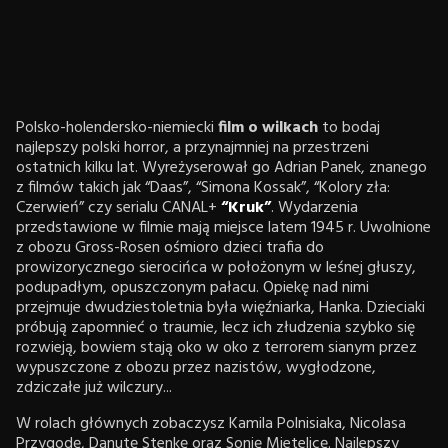
Polsko-holendersko-niemiecki
film o wilkach
to bodaj
najlepszy polski horror, a przynajmniej na przestrzeni
ostatnich kilku lat. Wyreżyserował go Adrian Panek, znanego
z filmów takich jak “Daas”, “Simona Kossak”, “Kolory zła:
Czerwień” czy serialu CANAL+
“Kruk”
. Wydarzenia
przedstawione w filmie mają miejsce latem 1945 r. Uwolnione
z obozu Gross-Rosen ośmioro dzieci trafia do
prowizorycznego sierocińca w położonym w leśnej głuszy,
podupadłym, opuszczonym pałacu. Opiekę nad nimi
przejmuje dwudziestoletnia była więźniarka, Hanka. Dzieciaki
próbują zapomnieć o traumie, lecz ich złudzenia szybko się
rozwieją, bowiem stają oko w oko z terrorem sianym przez
wypuszczone z obozu przez nazistów, wygłodzone,
zdziczałe już wilczury...
W rolach głównych zobaczysz Kamila Polnisiaka, Nicolasa
Przygodę, Danutę Stenkę oraz Sonię Mietelicę. Najlepszy