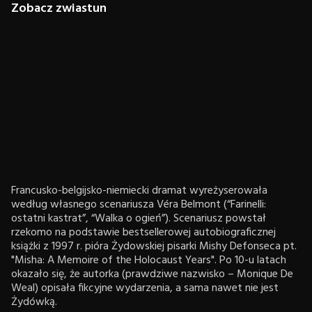
Zobacz zwiastun
Francusko-belgijsko-niemiecki dramat wyreżyserowała
według własnego scenariusza Véra Belmont (“Farinelli:
ostatni kastrat”, “Walka o ogień”). Scenariusz powstał
rzekomo na podstawie bestsellerowej autobiograficznej
książki z 1997 r. pióra Żydowskiej pisarki Mishy Defonseca pt.
"Misha: A Memoire of the Holocaust Years". Po 10-u latach
okazało się, że autorka (prawdziwe nazwisko – Monique De
Weal) opisała fikcyjne wydarzenia, a sama nawet nie jest
Żydówką.