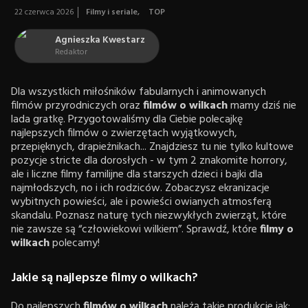
22 czerwca 2026
Filmy i seriale
,
TOP
Agnieszka Kwestarz
Redaktor
Dla wszystkich miłośników fabularnych i animowanych
filmów przyrodniczych oraz
filmów o wilkach
mamy dziś nie
lada gratkę. Przygotowaliśmy dla Ciebie polecajkę
najlepszych filmów o zwierzętach wyjątkowych,
przepięknych, drapieżnikach... Znajdziesz tu nie tylko kultowe
pozycje stricte dla dorosłych - w tym 2 znakomite horrory,
ale i liczne filmy familijne dla starszych dzieci i bajki dla
najmłodszych, no i ich rodziców. Zobaczysz ekranizacje
wybitnych powieści, ale i powieści owianych atmosferą
skandalu. Poznasz naturę tych niezwykłych zwierząt, które
nie zawsze są “człowiekowi wilkiem”. Sprawdź, które
filmy o
wilkach
polecamy!
Jakie są najlepsze filmy o wilkach?
Do najlepszych
filmów o wilkach
należą takie produkcje jak: