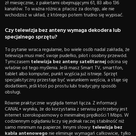
zł miesięcznie, z pakietami obejmującymi 61, 83 albo 136
kanałów. To ważna różnica: płacisz za dostęp, ale nie
wchodzisz w układ, z którego potem trudno się wypisać.
Czy telewizja bez anteny wymaga dekodera lub
specjalnego sprzętu?
To pytanie wraca regularnie, bo wiele osób nadal zakłada, że
telewizja musi mieć swoje pudełko, pilot i osobny przewód.
Tymczasem
telewizja bez anteny satelitarnej
odcina się
właśnie od tego myślenia. Jeśli masz Smart TV, smartfon,
tablet albo komputer, punkt wyjścia już istnieje. Sprzęt
specjalistyczny przestaje być warunkiem wejścia, a staje się
dodatkiem, jeśli ktoś po prostu lubi tradycyjny sposób
obsługi.
Równie praktycznie wygląda temat łącza. Z informacji
CANAL+ wynika, że do korzystania z serwisu potrzebny jest
internet szerokopasmowy o minimalnej prędkości 1 Mbps. W
codziennym oglądaniu liczy się jednak raczej stabilność niż
samo minimum na papierze. Innymi słowy:
telewizja bez
kabla antenowego
nie eliminuje wymagań całkowicie, tylko