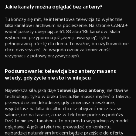
Jakie kanały można oglądać bez anteny?
Tu kończy się mit, że internetowa telewizja to wyłącznie
kilka kanałów i archiwum na pocieszenie. Na stronie CANAL+
widać pakiety obejmujące 61, 83 albo 136 kanałów. Skala
wyboru nie przypomina już „wersji awaryjnej”, tylko
pełnoprawną ofertę dla domu. To ważne, bo użytkownik nie
chce dziś słyszeć, że wygoda oznacza konieczność
rezygnacji z połowy przyzwyczajeń.
Podsumowanie: telewizja bez anteny ma sens
wtedy, gdy życie nie stoi w miejscu
Największa siła, jaką daje
telewizja bez anteny
, nie tkwi w
technologii, tylko w braku tarcia. Nie musisz myśleć o talerzu,
przewodzie ani dekoderze, gdy zmieniasz mieszkanie,
wyjeżdżasz na kilka dni albo chcesz obejrzeć mecz raz w
salonie, raz na tarasie, a raz w telefonie podczas podróży.
Dziś to nie jest fanaberia. To po prostu wygodniejszy model
oglądania. A jeśli artykuł ma prowadzić do konkretu,
najbardziej naturalnym krokiem będzie przejście do
oferty