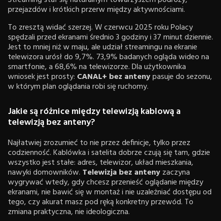
Streaming stał się naturalnym towarzyszem podróży,
przejazdów i krótkich przerw między aktywnościami.
To zresztą widać szerzej. W czerwcu 2025 roku Polacy
spędzali przed ekranami średnio 3 godziny i 37 minut dziennie.
Jest to mniej niż w maju, ale udział streamingu na ekranie
telewizora urósł do 9,7%. 73,9% badanych ogląda wideo na
smartfonie, a 68,6% na telewizorze. Dla użytkownika
wniosek jest prosty:
CANAL+ bez anteny
pasuje do sezonu,
w którym plan oglądania robi się ruchomy.
Jakie są różnice między telewizją kablową a
telewizją bez anteny?
Najłatwiej zrozumieć to nie przez definicje, tylko przez
codzienność. Kablówka i satelita dobrze czują się tam, gdzie
wszystko jest stałe: adres, telewizor, układ mieszkania,
nawyki domowników.
Telewizja bez anteny
zaczyna
wygrywać wtedy, gdy chcesz przenieść oglądanie między
ekranami, nie bawić się w montaż i nie uzależniać dostępu od
tego, czy akurat masz pod ręką konkretny przewód. To
zmiana praktyczna, nie ideologiczna.