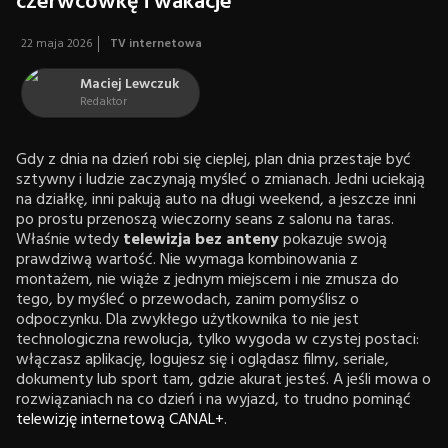
czerwcówkę i wakacje
22 maja 2026
TV internetowa
Maciej Lewczuk
Redaktor
Gdy z dnia na dzień robi się cieplej, plan dnia przestaje być
sztywny i ludzie zaczynają myśleć o zmianach. Jedni uciekają
na działkę, inni pakują auto na długi weekend, a jeszcze inni
po prostu przenoszą wieczorny seans z salonu na taras.
Właśnie wtedy
telewizja bez anteny
pokazuje swoją
prawdziwą wartość. Nie wymaga kombinowania z
montażem, nie wiąże z jednym miejscem i nie zmusza do
tego, by myśleć o przewodach, zanim pomyślisz o
odpoczynku. Dla zwykłego użytkownika to nie jest
technologiczna rewolucja, tylko wygoda w czystej postaci:
włączasz aplikację, logujesz się i oglądasz filmy, seriale,
dokumenty lub sport tam, gdzie akurat jesteś. A jeśli mowa o
rozwiązaniach na co dzień i na wyjazd, to trudno pominąć
telewizję internetową CANAL+
.