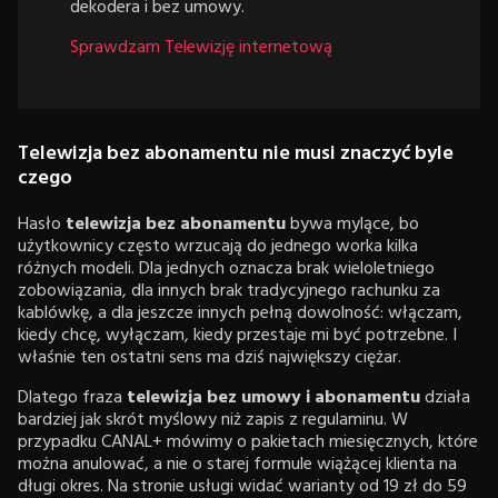
dekodera i bez umowy.
Sprawdzam Telewizję internetową
Telewizja bez abonamentu nie musi znaczyć byle
czego
Hasło
telewizja bez abonamentu
bywa mylące, bo
użytkownicy często wrzucają do jednego worka kilka
różnych modeli. Dla jednych oznacza brak wieloletniego
zobowiązania, dla innych brak tradycyjnego rachunku za
kablówkę, a dla jeszcze innych pełną dowolność: włączam,
kiedy chcę, wyłączam, kiedy przestaje mi być potrzebne. I
właśnie ten ostatni sens ma dziś największy ciężar.
Dlatego fraza
telewizja bez umowy i abonamentu
działa
bardziej jak skrót myślowy niż zapis z regulaminu. W
przypadku CANAL+ mówimy o pakietach miesięcznych, które
można anulować, a nie o starej formule wiążącej klienta na
długi okres. Na stronie usługi widać warianty od 19 zł do 59