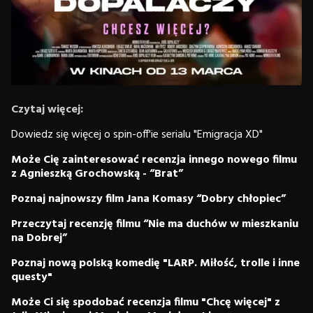
Czytaj więcej:
Dowiedz się więcej o spin-off'ie serialu "Emigracja XD"
Może Cię zainteresować recenzja innego nowego filmu
z Agnieszką Grochowską - “Brat”
Poznaj najnowszy film Jana Komasy “Dobry chłopiec”
Przeczytaj recenzję filmu “Nie ma duchów w mieszkaniu
na Dobrej”
Poznaj nową polską komedię "LARP. Miłość, trolle i inne
questy"
Może Ci się spodobać recenzja filmu "Chcę więcej" z