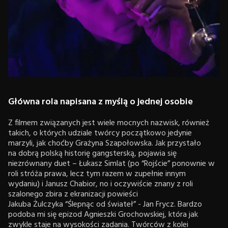
Główna rola napisana z myślą o jednej osobie
Z filmem związanych jest wiele mocnych nazwisk, również
takich, o których udziale twórcy początkowo jedynie
marzyli, jak choćby Grażyna Szapołowska. Jak przystało
na dobrą polską historię gangsterską, pojawia się
niezrównany duet – Łukasz Simlat (po “Rojście” ponownie w
roli stróża prawa, lecz tym razem w zupełnie innym
wydaniu) i Janusz Chabior, no i oczywiście znany z roli
szalonego zbira z ekranizacji powieści
Jakuba Żulczyka “Ślepnąc od świateł” - Jan Frycz. Bardzo
podoba mi się epizod Agnieszki Grochowskiej, która jak
zwykle staje na wysokości zadania. Twórców z kolei