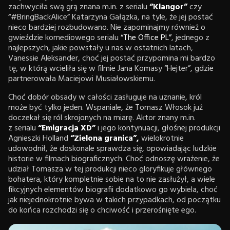
zachwyciła swą grą znana m.in. z serialu
“Klangor”
czy
“#BringBackAlice” Katarzyna Gałązka, na tyle, że jej postać
nieco bardziej rozbudowano. Nie zapominajmy również o
gwieździe komediowego serialu
“The Office PL”
, jednego z
najlepszych, jakie powstały u nas w ostatnich latach,
Vanessie Aleksander, choć jej postać przypomina mi bardzo
tę, w którą wcieliła się w filmie Jana Komasy “Hejter”, gdzie
partnerowała Maciejowi Musiałowskiemu.
Choć dobór obsady w całości zasługuje na uznanie, król
może być tylko jeden. Wspaniale, że Tomasz Włosok już
doczekał się ról skrojonych na miarę. Aktor znany m.in.
z serialu
“Emigracja XD”
i jego kontynuacji, głośnej produkcji
Agnieszki Holland
“Zielona granica”,
wielokrotnie
udowodnił, że doskonale sprawdza się, opowiadając ludzkie
historie w filmach biograficznych. Choć odnoszę wrażenie, że
udział Tomasza w tej produkcji nieco gloryfikuje głównego
bohatera, który kompletnie sobie na to nie zasłużył, a wiele
fikcyjnych elementów biografii dodatkowo go wybiela, choć
jak niejednokrotnie bywa w takich przypadkach, od początku
do końca rozchodzi się o chciwość i przerośnięte ego.