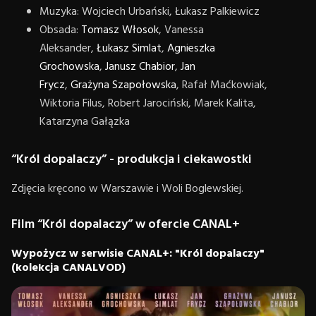
Muzyka: Wojciech Urbański, Łukasz Palkiewicz
Obsada:
Tomasz Włosok
, Vanessa
Aleksander,
Łukasz Simlat
,
Agnieszka
Grochowska
,
Janusz Chabior
,
Jan
Frycz
,
Grażyna Szapołowska
, Rafał Maćkowiak,
Wiktoria Filus, Robert Jarociński, Marek Kalita,
Katarzyna Gałązka
“Król dopalaczy” - produkcja i ciekawostki
Zdjęcia kręcono w Warszawie i Woli Boglewskiej.
Film “Król dopalaczy” w ofercie CANAL+
Wypożycz w serwisie CANAL+: "Król dopalaczy"
(kolekcja CANALVOD)