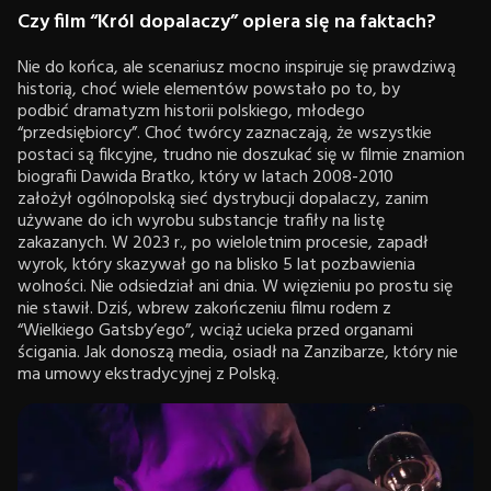
Czy film “Król dopalaczy” opiera się na faktach?
Nie do końca, ale scenariusz mocno inspiruje się prawdziwą
historią, choć wiele elementów powstało po to, by
podbić dramatyzm historii polskiego, młodego
“przedsiębiorcy”. Choć twórcy zaznaczają, że wszystkie
postaci są fikcyjne, trudno nie doszukać się w filmie znamion
biografii Dawida Bratko, który w latach 2008-2010
założył ogólnopolską sieć dystrybucji dopalaczy, zanim
używane do ich wyrobu substancje trafiły na listę
zakazanych. W 2023 r., po wieloletnim procesie, zapadł
wyrok, który skazywał go na blisko 5 lat pozbawienia
wolności. Nie odsiedział ani dnia. W więzieniu po prostu się
nie stawił. Dziś, wbrew zakończeniu filmu rodem z
“Wielkiego Gatsby’ego”, wciąż ucieka przed organami
ścigania. Jak donoszą media, osiadł na Zanzibarze, który nie
ma umowy ekstradycyjnej z Polską.