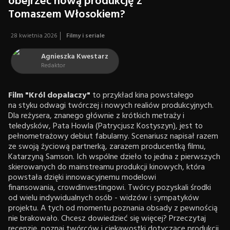
obejrzeć nową produkcję z
Tomaszem Włosokiem?
28 kwietnia 2026
Filmy i seriale
Agnieszka Kwestarz
Redaktor
Film "Król dopalaczy"
to przykład kina powstałego
na styku odwagi twórczej i nowych realiów produkcyjnych.
Dla reżysera, znanego głównie z krótkich metraży i
teledysków, Pata Howla (Patrycjusz Kostyszyn), jest to
pełnometrażowy debiut fabularny. Scenariusz napisał razem
ze swoją życiową partnerką, zarazem producentką filmu,
Katarzyną Samson. Ich wspólne dzieło to jedna z pierwszych
skierowanych do mainstreamu produkcji kinowych, która
powstała dzięki innowacyjnemu modelowi
finansowania, crowdinvestingowi. Twórcy pozyskali środki
od wielu indywidualnych osób - widzów i sympatyków
projektu. A tych od momentu poznania obsady z pewnością
nie brakowało. Chcesz dowiedzieć się więcej? Przeczytaj
recenzję, poznaj twórców i ciekawostki dotyczące produkcji,