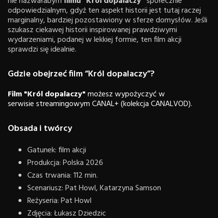
nie nazwałabym
filmu “Król dopalaczy”
społecznie
odpowiedzialnym, gdyż ten aspekt historii jest tutaj raczej
marginalny, bardziej pozostawiony w sferze domysłów. Jeśli
szukasz ciekawej historii inspirowanej prawdziwymi
wydarzeniami, podanej w lekkiej formie, ten film akcji
sprawdzi się idealnie.
Gdzie obejrzeć film “Król dopalaczy”?
Film "Król dopalaczy"
możesz wypożyczyć w
serwisie streamingowym CANAL+ (kolekcja CANALVOD).
Obsada i twórcy
Gatunek: film akcji
Produkcja: Polska 2026
Czas trwania: 112 min.
Scenariusz: Pat Howl, Katarzyna Samson
Reżyseria: Pat Howl
Zdjęcia: Łukasz Dziedzic