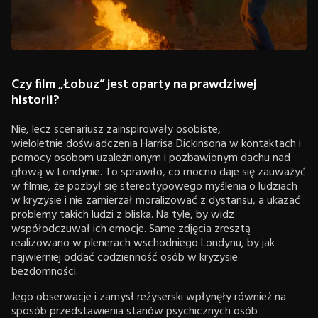
Czy film „Łobuz” jest oparty na prawdziwej
historii?
Nie, lecz scenariusz zainspirowały osobiste,
wieloletnie doświadczenia Harrisa Dickinsona w kontaktach i
pomocy osobom uzależnionym i pozbawionym dachu nad
głową w Londynie. To sprawiło, co mocno daje się zauważyć
w filmie, że pozbył się stereotypowego myślenia o ludziach
w kryzysie i nie zamierzał moralizować z dystansu, a ukazać
problemy takich ludzi z bliska. Na tyle, by widz
współodczuwał ich emocje. Same zdjęcia zresztą
realizowano w plenerach wschodniego Londynu, by jak
najwierniej oddać codzienność osób w kryzysie
bezdomności.
Jego obserwacje i zamysł reżyserski wpłynęły również na
sposób przedstawienia stanów psychicznych osób