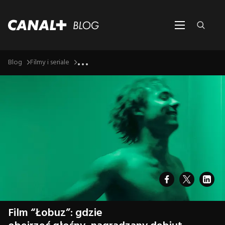
...
Blog
Filmy i seriale
Film “Łobuz”: gdzie