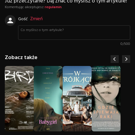
Już przeczytane? Daj znać co myślisz o tym artykule!
Komentując akceptujesz
regulamin
.
Zmień
Gość
0
/
500
Zobacz także