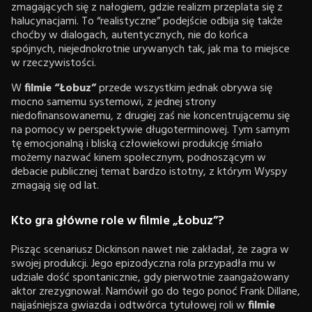
zmagających się z nałogiem, gdzie realizm przeplata się z
halucynacjami. To “realistyczne” podejście odbija się także
choćby w dialogach, autentycznych, nie do końca
spójnych, niejednokrotnie urywanych tak, jak ma to miejsce
w rzeczywistości.
W
filmie “Łobuz”
przede wszystkim jednak obrywa się
mocno samemu systemowi, z jednej strony
niedofinansowanemu, z drugiej zaś nie koncentrującemu się
na pomocy w perspektywie długoterminowej. Tym samym
tę emocjonalną i bliską człowiekowi produkcję śmiało
możemy nazwać kinem społecznym, podnoszącym w
debacie publicznej temat bardzo istotny, z którym Wyspy
zmagają się od lat.
Kto gra główne role w filmie „Łobuz”?
Pisząc scenariusz Dickinson nawet nie zakładał, że zagra w
swojej produkcji. Jego epizodyczna rola przypadła mu w
udziale dość spontanicznie, gdy pierwotnie zaangażowany
aktor zrezygnował. Namówił go do tego ponoć Frank Dillane,
najjaśniejsza gwiazda i odtwórca tytułowej roli w
filmie