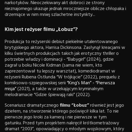
narkotyków. Nieoczekiwany akt dobroci ze strony
nieznajomego ukazuje jednak mroczniejsze oblicze chłopaka i
drzemiące w nim mniej szlachetne instynkty...
Kim jest reżyser filmu „Łobuz”?
Produkcja to reżyserski debiut piekielnie utalentowanego
brytyjskiego aktora, Harrisa Dickinsona. Zasłynął kreacjami w
kilku świetnych produkcjach takich jak erotyczny thriller o
potrzebie władzy i dominacji - “Babygirl” (2024), gdzie
zagrał u boku Nicole Kidman (sama nie wiem, kto
zaprezentował tu lepszy warsztat), komediodramat w
reżyserii Rubena Östlunda “W trójkącie” (2022), prequelu z
komiksowo-szpiegowskiej serii
“King’s Man” - “Pierwsza
misja”
(2021), a także w urzekającym kryminalnym
melodramacie “Gdzie śpiewają raki” (2022).
Scenariusz dramatycznego
filmu “Łobuz”
również jest jego
dziełem, na stworzenie którego poświęcił kilka lat. To nie
pierwsze jego kroki za kamerą i nie pierwsze w tym
gatunku. Przed tym projektem nakręcił krótkometrażowy
dramat “2003”, opowiadający o młodym wojskowym, który