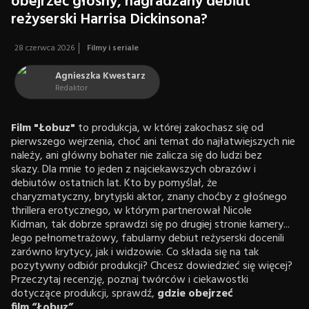
obejrzeć głośny, nagradzany debiut
reżyserski Harrisa Dickinsona?
28 czerwca 2026
Filmy i seriale
Agnieszka Kwestarz
Redaktor
Film "Łobuz"
to produkcja, w której zakochasz się od
pierwszego wejrzenia, choć ani temat do najłatwiejszych nie
należy, ani główny bohater nie zalicza się do ludzi bez
skazy. Dla mnie to jeden z najciekawszych obrazów i
debiutów ostatnich lat. Kto by pomyślał, że
charyzmatyczny, brytyjski aktor, znany choćby z głośnego
thrillera erotycznego, w którym partnerował Nicole
Kidman, tak dobrze sprawdzi się po drugiej stronie kamery...
Jego pełnometrażowy, fabularny debiut reżyserski docenili
zarówno krytycy, jak i widzowie. Co składa się na tak
pozytywny odbiór produkcji? Chcesz dowiedzieć się więcej?
Przeczytaj recenzję, poznaj twórców i ciekawostki
dotyczące produkcji, sprawdź,
gdzie obejrzeć
film “Łobuz”
.