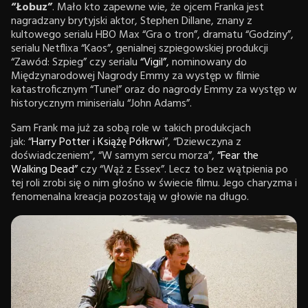
“Łobuz”
. Mało kto zapewne wie, że ojcem Franka jest
nagradzany brytyjski aktor, Stephen Dillane, znany z
kultowego serialu HBO Max “Gra o tron”, dramatu “Godziny”,
serialu Netflixa “Kaos”, genialnej szpiegowskiej produkcji
“Zawód: Szpieg” czy serialu
“Vigil”,
nominowany do
Międzynarodowej Nagrody Emmy za występ w filmie
katastroficznym “Tunel” oraz do nagrody Emmy za występ w
historycznym miniserialu “John Adams”.
Sam Frank ma już za sobą role w takich produkcjach
jak: “
Harry Potter i Książę Półkrwi
”, “Dziewczyna z
doświadczeniem”, “W samym sercu morza”,
“Fear the
Walking Dead”
czy “Wąż z Essex”. Lecz to bez wątpienia po
tej roli zrobi się o nim głośno w świecie filmu. Jego charyzma i
fenomenalna kreacja pozostają w głowie na długo.