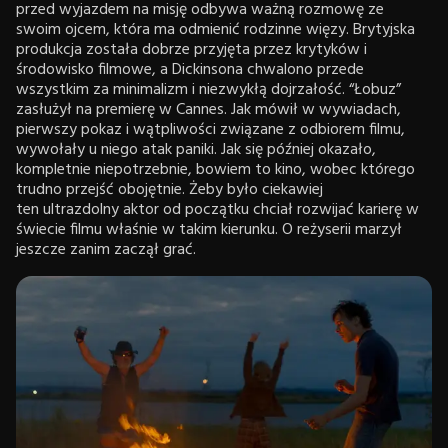
przed wyjazdem na misję odbywa ważną rozmowę ze
swoim ojcem, która ma odmienić rodzinne więzy. Brytyjska
produkcja została dobrze przyjęta przez krytyków i
środowisko filmowe, a Dickinsona chwalono przede
wszystkim za minimalizm i niezwykłą dojrzałość. “Łobuz”
zasłużył na premierę w Cannes. Jak mówił w wywiadach,
pierwszy pokaz i wątpliwości związane z odbiorem filmu,
wywołały u niego atak paniki. Jak się później okazało,
kompletnie niepotrzebnie, bowiem to kino, wobec którego
trudno przejść obojętnie. Żeby było ciekawiej
ten ultrazdolny aktor od początku chciał rozwijać karierę w
świecie filmu właśnie w takim kierunku. O reżyserii marzył
jeszcze zanim zaczął grać.