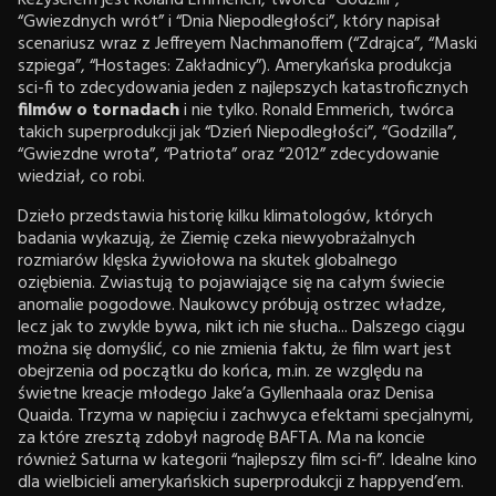
Reżyserem jest Roland Emmerich, twórca “Godzilli”,
“Gwiezdnych wrót” i “Dnia Niepodległości”, który napisał
scenariusz wraz z Jeffreyem Nachmanoffem (“Zdrajca”, “Maski
szpiega”, “Hostages: Zakładnicy”). Amerykańska produkcja
sci-fi to zdecydowania jeden z najlepszych katastroficznych
filmów o tornadach
i nie tylko. Ronald Emmerich, twórca
takich superprodukcji jak “Dzień Niepodległości”, “Godzilla”,
“Gwiezdne wrota”, “Patriota” oraz “2012” zdecydowanie
wiedział, co robi.
Dzieło przedstawia historię kilku klimatologów, których
badania wykazują, że Ziemię czeka niewyobrażalnych
rozmiarów klęska żywiołowa na skutek globalnego
oziębienia. Zwiastują to pojawiające się na całym świecie
anomalie pogodowe. Naukowcy próbują ostrzec władze,
lecz jak to zwykle bywa, nikt ich nie słucha... Dalszego ciągu
można się domyślić, co nie zmienia faktu, że film wart jest
obejrzenia od początku do końca, m.in. ze względu na
świetne kreacje młodego Jake’a Gyllenhaala oraz Denisa
Quaida. Trzyma w napięciu i zachwyca efektami specjalnymi,
za które zresztą zdobył nagrodę BAFTA. Ma na koncie
również Saturna w kategorii “najlepszy film sci-fi”. Idealne kino
dla wielbicieli amerykańskich superprodukcji z happyend’em.