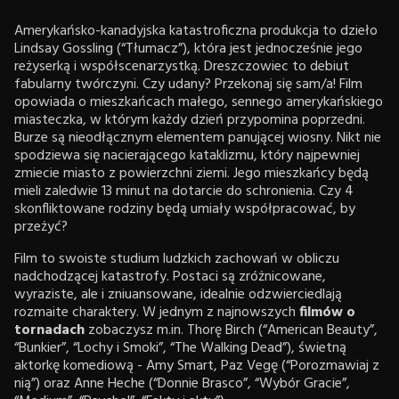
Amerykańsko-kanadyjska katastroficzna produkcja to dzieło
Lindsay Gossling (“Tłumacz”), która jest jednocześnie jego
reżyserką i współscenarzystką. Dreszczowiec to debiut
fabularny twórczyni. Czy udany? Przekonaj się sam/a! Film
opowiada o mieszkańcach małego, sennego amerykańskiego
miasteczka, w którym każdy dzień przypomina poprzedni.
Burze są nieodłącznym elementem panującej wiosny. Nikt nie
spodziewa się nacierającego kataklizmu, który najpewniej
zmiecie miasto z powierzchni ziemi. Jego mieszkańcy będą
mieli zaledwie 13 minut na dotarcie do schronienia. Czy 4
skonfliktowane rodziny będą umiały współpracować, by
przeżyć?
Film to swoiste studium ludzkich zachowań w obliczu
nadchodzącej katastrofy. Postaci są zróżnicowane,
wyraziste, ale i zniuansowane, idealnie odzwierciedlają
rozmaite charaktery. W jednym z najnowszych
filmów o
tornadach
zobaczysz m.in. Thorę Birch (“American Beauty”,
“Bunkier”, “Lochy i Smoki”, “The Walking Dead”), świetną
aktorkę komediową - Amy Smart, Paz Vegę (“Porozmawiaj z
nią”) oraz Anne Heche (“Donnie Brasco”, “Wybór Gracie”,