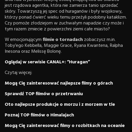
jest rządowa agentka, która nie zamierza tanio sprzedać
skóry. Towarzyszą jej spec od huraganów i były wojskowy,
którzy ponad ćwierć wieku temu przeżyli podobny kataklizm.
Czy pomoże złodziejom w zuchwałym napadzie czy może i
tym razem zmiecie z powierzchni ziemi całe miasto?
W emocjonującym
filmie o tornadach
zobaczysz m.in.
Toby’ego Kebbella, Maggie Grace, Ryana Kwantena, Ralpha
Inesona oraz Melissę Bolonę.
Oglądaj w serwisie CANAL+: “Huragan”
Czytaj więcej:
Mogą Cię zainteresować najlepsze filmy o górach
Sprawdź TOP filmów o przetrwaniu
Oto najlepsze produkcje o morzu i z morzem w tle
Poznaj TOP filmów o Himalajach
Mogą Cię zainteresować filmy o rozbitkach na oceanie