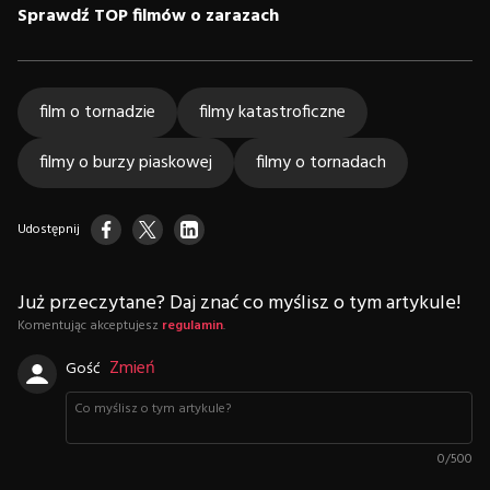
Sprawdź TOP filmów o zarazach
film o tornadzie
filmy katastroficzne
filmy o burzy piaskowej
filmy o tornadach
Udostępnij
Już przeczytane? Daj znać co myślisz o tym artykule!
Komentując akceptujesz
regulamin
.
Zmień
Gość
0
/
500