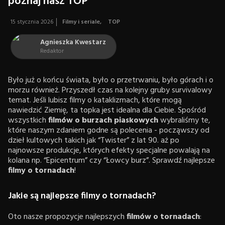
poznaj nasz TOP
15 stycznia 2026
Filmy i seriale
,
TOP
Agnieszka Kwestarz
Redaktor
Było już o końcu świata, było o przetrwaniu, było górach i o
morzu również. Przyszedł czas na kolejny gruby survivalowy
temat. Jeśli lubisz filmy o kataklizmach, które mogą
nawiedzić Ziemię, ta topka jest idealna dla Ciebie. Spośród
wszystkich
filmów o burzach piaskowych
wybraliśmy te,
które naszym zdaniem godne są polecenia - począwszy od
dzieł kultowych takich jak “Twister” z lat 90. aż po
najnowsze produkcje, których efekty specjalne powalają na
kolana np. “Epicentrum” czy “Łowcy burz”. Sprawdź najlepsze
filmy o tornadach
!
Jakie są najlepsze filmy o tornadach?
Oto nasze propozycje najlepszych
filmów o tornadach
: