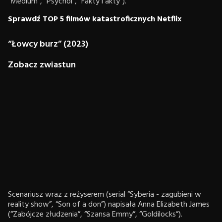
“Medium”, “Psychol”, “Fakty i akty”).
Sprawdź TOP 5 filmów katastroficznych Netflix
“Łowcy burz” (2023)
Zobacz zwiastun
Scenariusz wraz z reżyserem (serial “Syberia - zagubieni w
reality show”, “Son of a don”) napisała Anna Elizabeth James
(“Zabójcze złudzenia”, “Szansa Emmy”, “Goldilocks”).