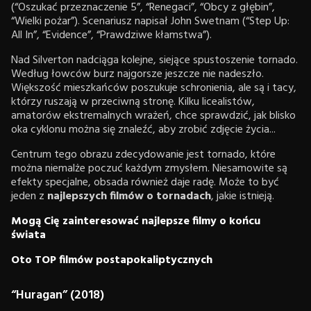
(“Oszukać przeznaczenie 5”, “Renegaci”, “Obcy z głębin”,
“Wielki pożar”). Scenariusz napisał John Swetnam (“Step Up:
All In”, “Evidence”, “Prawdziwe kłamstwa”).
Nad Silverton nadciąga kolejne, siejące spustoszenie tornado.
Według łowców burz najgorsze jeszcze nie nadeszło.
Większość mieszkańców poszukuje schronienia, ale są i tacy,
którzy ruszają w przeciwną stronę. Kilku licealistów,
amatorów ekstremalnych wrażeń, chce sprawdzić, jak blisko
oka cyklonu można się znaleźć, aby zrobić zdjęcie życia...
Centrum tego obrazu zdecydowanie jest tornado, które
można niemalże poczuć każdym zmysłem. Niesamowite są
efekty specjalne, obsada również daje radę. Może to być
jeden z
najlepszych filmów o tornadach
, jakie istnieją.
Mogą Cię zainteresować najlepsze filmy o końcu
świata
Oto TOP filmów postapokaliptycznych
“Huragan” (2018)