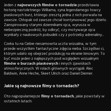
Jeden z
najnowszych filmów o tornadzie
przedstawia
historię nastoletniego Williama, syna legendarnego łowcy
piaskowych burz, którego zresztą jedna z nich porwała na
zawsze. Chłopak od zawsze chciał kontynuować jego dzieło.
Zainspirowany starymi dziennikami ojca, wyrusza w
niebezpieczną podróż, by odkryć, czy motywacje ojca
wynikały z naukowych pobudek czy z potrzeby adrenaliny...
Czeka tu na Ciebie niesamowita uczta wizualna, w tym
przede wszystkim fantastyczne zdjęcia nieba. Szczęśliwi ci,
którym udało się obejrzeć produkcję na ekranie kinowym. To
być może jeden z najlepszych pod względem wizualnym
filmów o burzach piaskowych
i innych zjawiskach
atmosferycznych. W rolach głównych wystąpili: Alec
Baldwin, Anne Heche, Skeet Ulrich oraz Daniel Diemer.
Jakie są najnowsze filmy o tornadach?
Oto najpopularniejsze
filmy o tornadach
, jakie powstały w
ostatnich latach: