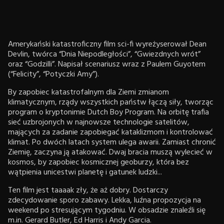
Amerykański katastroficzny film sci-fi wyreżyserował Dean
Devlin, twórca “Dnia Niepodległości”, “Gwiezdnych wrót”
oraz “Godzilli”. Napisał scenariusz wraz z Paulem Guyotem
(“Felicity”, “Potyczki Amy”).
By zapobiec katastrofalnym dla Ziemi zmianom
klimatycznym, rządy wszystkich państw łączą siły, tworząc
program o kryptonimie Dutch Boy Program. Na orbitę trafia
sieć uzbrojonych w najnowsze technologie satelitów,
mających za zadanie zapobiegać kataklizmom i kontrolować
klimat. Po dwóch latach system ulega awarii. Zamiast chronić
Ziemię, zaczyna ją atakować. Dwaj bracia muszą wylecieć w
kosmos, by zapobiec kosmicznej geoburzy, która bez
wątpienia unicestwi planetę i gatunek ludzki...
Ten film jest taaaak zły, że aż dobry. Dostarczy
zdecydowanie sporo zabawy. Lekka, luźna propozycja na
weekend po stresującym tygodniu. W obsadzie znaleźli się
m.in. Gerard Butler, Ed Harris i Andy Garcia.