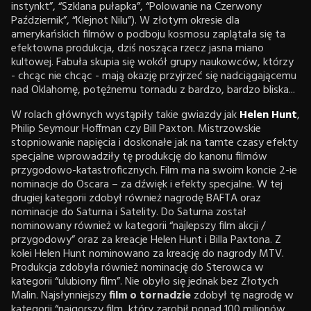
instynkt”, “Szklana pułapka”, “Polowanie na Czerwony
Październik”, “Klejnot Nilu”). W złotym okresie dla
amerykańskich filmów o podboju kosmosu zaplątała się ta
efektowna produkcja, dziś nosząca rzecz jasna miano
kultowej. Fabuła skupia się wokół grupy naukowców, którzy
- chcąc nie chcąc - mają okazję przyjrzeć się nadciągającemu
nad Oklahomę, potężnemu tornadu z bardzo, bardzo bliska...
W rolach głównych wystąpiły takie gwiazdy jak
Helen Hunt
,
Philip Seymour Hoffman czy Bill Paxton. Mistrzowskie
stopniowanie napięcia i doskonałe jak na tamte czasy efekty
specjalne wprowadziły tę produkcję do kanonu filmów
przygodowo-katastroficznych. Film ma na swoim koncie 2-ie
nominacje do Oscara – za dźwięk i efekty specjalne. W tej
drugiej kategorii zdobył również nagrodę BAFTA oraz
nominacje do Saturna i Satelity. Do Saturna został
nominowany również w kategorii “najlepszy film akcji /
przygodowy” oraz za kreacje Helen Hunt i Billa Paxtona. Z
kolei Helen Hunt nominowano za kreację do nagrody MTV.
Produkcja zdobyła również nominację do Sterowca w
kategorii “ulubiony film”. Nie obyło się jednak bez Złotych
Malin. Najsłynniejszy
film o tornadzie
zdobył tę nagrodę w
kategorii “najgorszy film, który zarobił ponad 100 milionów