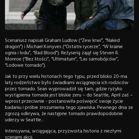
Scenariusz napisali Graham Ludlow (“Zew krwi”, “Naked
dragon”) i Michael Konyves (“Ostatni rycerze”, “W krainie
ognia i lodu”, “Bad Blood”). Reżyserią zajął się Steven R.
Monroe (“Bez litości”, “Ultimatum”, “Las samobójców”,
“Lodowe tornado”).
Jak to przy wielu historiach tego typu, przed blisko 20-ma
laty rodzeństwo było świadkami wciągnięcia ich rodziców
przez tornado. Sean wyprowadził się tam, gdzie ryzyko
wystąpienia tornada jest bliskie zeru – do Seattle, April zaś –
wprost przeciwnie - postanowiła poświęcić swoje życie
badaniu i próbie zrozumienia tego zjawiska. Pewnego dnia ze
zgrozą odkrywa, że następne tornado prawdopodobnie
uderzy w Seattle...
Intensywna, wciągająca, przyzwoita historia z niezłymi
scenami akcji.