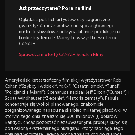
Już przeczytane? Pora na film!
Oglądasz polskich artystów czy zagraniczne
gwiazdy? A może wolisz kino spoza głównego
nurtu, festiwalowe odkrycia lub inne produkcje na
konkretny temat? Mamy to wszystko w ofercie
CANAL+!
Sprawdzam ofertę CANAL+ Seriale i Filmy
Amerykański katastroficzny film akcji wyreżyserował Rob
Cohen (“Szybcy i wściekli”, “xXx”, “Ostatni smok”, “Tunel”,
“Policjanci z Miami”). Scenariusz napisali Jeff Dixon (“Curses!”) i
Scott Windhauser (“Zlecenie”, “Historia zemsty”). Fabuła
koncentruje się wokół planowanego, znakomicie
zorganizowanego napadu na skarbiec militarnej placówki, w
którym tego dnia znalazło się 600 milionów (!) dolarów.
Bandyci, chcąc pozostać niezauważonymi, próbują skryć się
pod osłoną ekstremalnego huraganu, który nadciąga tego
dnia nad wybrzeże. Jedyną osobą znającą kod do skarbca