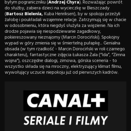
byłym pograniczniku (
Andrzej Chyra
). Rozważając powrót
do służby, zabiera dzieci na wycieczkę w Bieszczady
(
Bartosz Bielenia,
Kuba Henriksen), by w spokoju przeżyli
żałobę i poukładali wzajemne relacje. Zatrzymują się w chacie
w odosobnieniu, która niegdyś służyła za więzienie. Na ich
drodze pojawia się niespodziewanie zagadkowy,
pokiereszowany nieznajomy (Marcin Dorociński). Spokojny
wypad w góry zmienia się w śmiertelną pułapkę... Genialna
obsada (w tym rzadkość - Marcin Dorociński w roli czarnego
charakteru), fantastyczne zdjęcia Łukasza Żala (“Ida”, “Zimna
wojna”), oszczędne dialogi, zimowa, górska sceneria - to
wszystko składa się na mroczny, elektryzujący klimat filmu,
wywołujący uczucie niepokoju już od pierwszych kadrów.