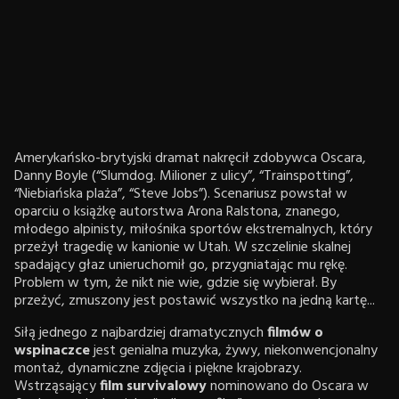
Amerykańsko-brytyjski dramat nakręcił zdobywca Oscara,
Danny Boyle (“Slumdog. Milioner z ulicy”, “Trainspotting”,
“Niebiańska plaża”, “Steve Jobs”). Scenariusz powstał w
oparciu o książkę autorstwa Arona Ralstona, znanego,
młodego alpinisty, miłośnika sportów ekstremalnych, który
przeżył tragedię w kanionie w Utah. W szczelinie skalnej
spadający głaz unieruchomił go, przygniatając mu rękę.
Problem w tym, że nikt nie wie, gdzie się wybierał. By
przeżyć, zmuszony jest postawić wszystko na jedną kartę...
Siłą jednego z najbardziej dramatycznych
filmów o
wspinaczce
jest genialna muzyka, żywy, niekonwencjonalny
montaż, dynamiczne zdjęcia i piękne krajobrazy.
Wstrząsający
film survivalowy
nominowano do Oscara w