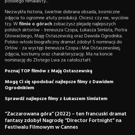
polskiego himalaisty...
Niezwykła historia, świetnie dobrana obsada, kosmiczne
zdjęcia to ogromne atuty produkcji. Chcesz czy nie, wyciśnie
łzy. W
filmie o górach
zobaczysz plejadę najlepszych
polskich aktorów - Ireneusza Czopa, Łukasza Simlata, Piotra
Głowackiego, Maję Ostaszewską oraz Dawida Ogrodnika.
Polsko-włoski biograficzny dramat zdobył 5 nominacji do
Orłów - za występ Ireneusza Czopa i Mai Ostaszewskiej,
zdjęcia, kostiumy oraz charakteryzację. Ma na koncie
nominację do Złotego Lwa za całokształt.
Poznaj TOP filmów z Mają Ostaszewską
Mogą Ci się spodobać najlepsze filmy z Dawidem
Ogrodnikiem
Sprawdź najlepsze filmy z Łukaszem Simlatem
“Zaczarowana góra” (2022) – ten francuski dramat
fantasy zdobył Nagrodę “Director Fortnight” na
Festiwalu Filmowym w Cannes