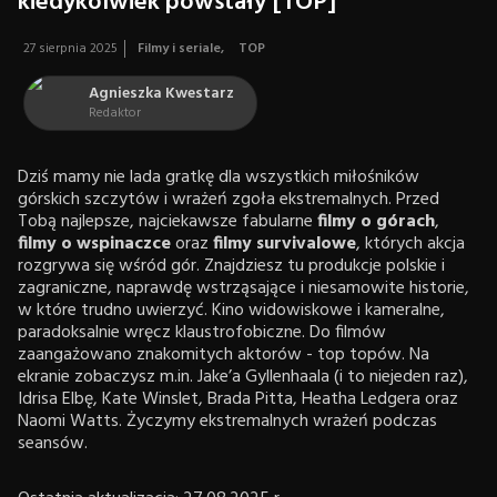
kiedykolwiek powstały [TOP]
27 sierpnia 2025
Filmy i seriale
,
TOP
Agnieszka Kwestarz
Redaktor
Dziś mamy nie lada gratkę dla wszystkich miłośników
górskich szczytów i wrażeń zgoła ekstremalnych. Przed
Tobą najlepsze, najciekawsze fabularne
filmy o górach
,
filmy o wspinaczce
oraz
filmy survivalowe
, których akcja
rozgrywa się wśród gór. Znajdziesz tu produkcje polskie i
zagraniczne, naprawdę wstrząsające i niesamowite historie,
w które trudno uwierzyć. Kino widowiskowe i kameralne,
paradoksalnie wręcz klaustrofobiczne. Do filmów
zaangażowano znakomitych aktorów - top topów. Na
ekranie zobaczysz m.in. Jake’a Gyllenhaala (i to niejeden raz),
Idrisa Elbę, Kate Winslet, Brada Pitta, Heatha Ledgera oraz
Naomi Watts. Życzymy ekstremalnych wrażeń podczas
seansów.