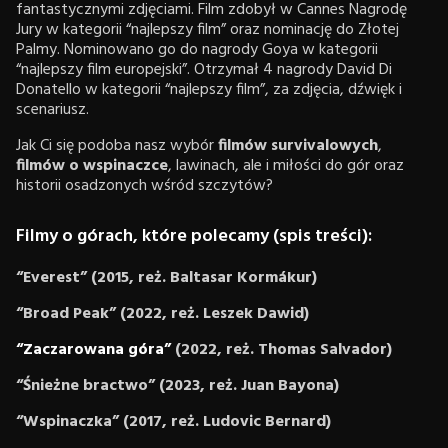
fantastycznymi zdjęciami. Film zdobył w Cannes Nagrodę
Jury w kategorii “najlepszy film” oraz nominację do Złotej
Palmy. Nominowano go do nagrody Goya w kategorii
“najlepszy film europejski”. Otrzymał 4 nagrody David Di
Donatello w kategorii “najlepszy film”, za zdjęcia, dźwięk i
scenariusz.
Jak Ci się podoba nasz wybór
filmów survivalowych
,
filmów o wspinaczce
, lawinach, ale i miłości do gór oraz
historii osadzonych wśród szczytów?
Filmy o górach, które polecamy (spis treści):
“Everest” (2015, reż
. Baltasar Kormákur)
“Broad Peak” (2022, reż. Leszek Dawid)
“Zaczarowana góra”
(2022, reż. Thomas Salvador)
“Śnieżne bractwo” (2023, reż. Juan Bayona)
“Wspinaczka” (2017, reż. Ludovic Bernard)