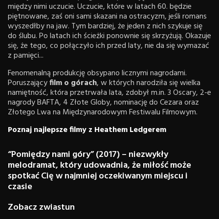
między nimi uczucie. Uczucie, które w latach 60. będzie
piętnowane, zaś oni sami skazani na ostracyzm, jeśli romans
wyszedłby na jaw. Tym bardziej, że jeden z nich szykuje się
do ślubu. Po latach ich ścieżki ponownie się skrzyżują. Okazuje
się, że tego, co połączyło ich przed laty, nie da się wymazać
z pamięci...
Fenomenalną produkcję obsypano licznymi nagrodami.
Poruszający
film o górach
, w których narodziła się wielka
namiętność, która przetrwała lata, zdobył m.in. 3 Oscary, 2-e
nagrody BAFTA, 4 Złote Globy, nominację do Cezara oraz
Złotego Lwa na Międzynarodowym Festiwalu Filmowym.
Poznaj najlepsze filmy z Heathem Ledgerem
“Pomiędzy nami góry” (2017) – niezwykły
melodramat, który udowadnia, że miłość może
spotkać Cię w najmniej oczekiwanym miejscu i
czasie
Zobacz zwiastun