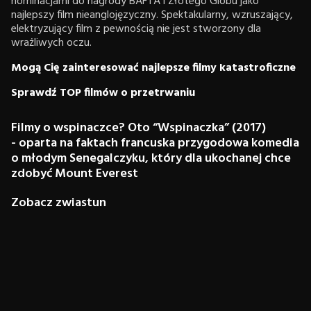
nominacjami do nagrody BAFTA i Złotego Globu jako
najlepszy film nieanglojęzyczny. Spektakularny, wzruszający,
elektryzujący film z pewnością nie jest stworzony dla
wrażliwych oczu.
Mogą Cię zainteresować najlepsze filmy katastroficzne
Sprawdź TOP filmów o przetrwaniu
Filmy o wspinaczce? Oto “Wspinaczka” (2017)
- oparta na faktach francuska przygodowa komedia
o młodym Senegalczyku, który dla ukochanej chce
zdobyć Mount Everest
Zobacz zwiastun