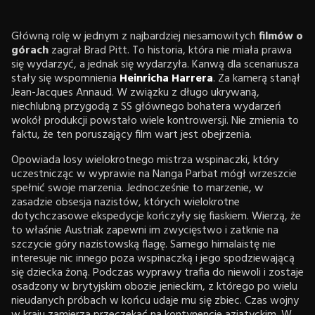
Główną rolę w jednym z najbardziej niesamowitych
filmów o
górach
zagrał Brad Pitt. To historia, która nie miała prawa
się wydarzyć, a jednak się wydarzyła. Kanwą dla scenariusza
stały się wspomnienia
Heinricha Harrera
. Za kamerą stanął
Jean-Jacques Annaud. W związku z długo ukrywaną,
niechlubną przygodą z SS głównego bohatera wydarzeń
wokół produkcji powstało wiele kontrowersji. Nie zmienia to
faktu, że ten poruszający film wart jest obejrzenia.
Opowiada losy wielokrotnego mistrza wspinaczki, który
uczestnicząc w wyprawie na Nanga Parbat mógł wrzeszcie
spełnić swoje marzenia. Jednocześnie to marzenie, w
zasadzie obsesja nazistów, których wielokrotne
dotychczasowe ekspedycje kończyły się fiaskiem. Wierzą, że
to właśnie Austriak zapewni im zwycięstwo i zatknie na
szczycie góry nazistowską flagę. Samego himalaistę nie
interesuje nic innego poza wspinaczką i jego spodziewającą
się dziecka żoną. Podczas wyprawy trafia do niewoli i zostaje
osadzony w brytyjskim obozie jenieckim, z którego po wielu
nieudanych próbach w końcu udaje mu się zbiec. Czas wojny