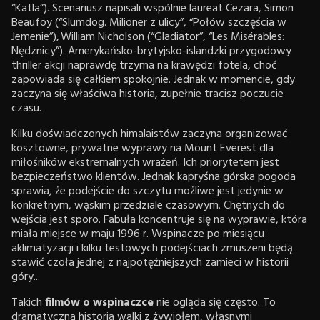
“Katla”). Scenariusz napisali wspólnie laureat Cezara, Simon
Beaufoy (“Slumdog. Milioner z ulicy”, “Połów szczęścia w
Jemenie”), William Nicholson (“Gladiator”, “Les Misérables:
Nędznicy”). Amerykańsko-brytyjsko-islandzki przygodowy
thriller akcji naprawdę trzyma na krawędzi fotela, choć
zapowiada się całkiem spokojnie. Jednak w momencie, gdy
zaczyna się właściwa historia, zupełnie tracisz poczucie
czasu.
Kilku doświadczonych himalaistów zaczyna organizować
kosztowne, prywatne wyprawy na Mount Everest dla
miłośników ekstremalnych wrażeń. Ich priorytetem jest
bezpieczeństwo klientów. Jednak kapryśna górska pogoda
sprawia, że podejście do szczytu możliwe jest jedynie w
konkretnym, wąskim przedziale czasowym. Chętnych do
wejścia jest sporo. Fabuła koncentruje się na wyprawie, która
miała miejsce w maju 1996 r. Wspinacze po miesiącu
aklimatyzacji i kilku testowych podejściach zmuszeni będą
stawić czoła jednej z najpotężniejszych zamieci w historii
góry...
Takich
filmów o wspinaczce
nie ogląda się często. To
dramatyczna historia walki z żywiołem, własnymi