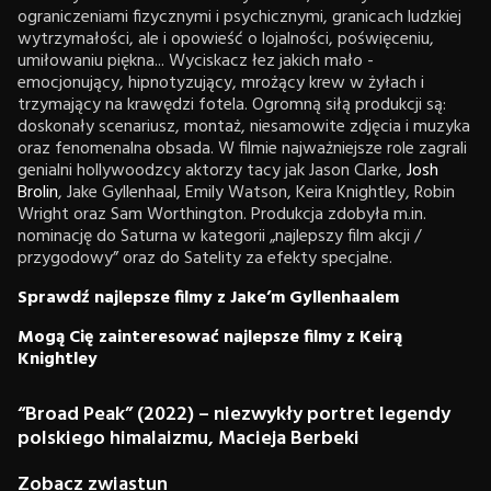
ograniczeniami fizycznymi i psychicznymi, granicach ludzkiej
wytrzymałości, ale i opowieść o lojalności, poświęceniu,
umiłowaniu piękna... Wyciskacz łez jakich mało -
emocjonujący, hipnotyzujący, mrożący krew w żyłach i
trzymający na krawędzi fotela. Ogromną siłą produkcji są:
doskonały scenariusz, montaż, niesamowite zdjęcia i muzyka
oraz fenomenalna obsada. W filmie najważniejsze role zagrali
genialni hollywoodzcy aktorzy tacy jak Jason Clarke,
Josh
Brolin
, Jake Gyllenhaal, Emily Watson, Keira Knightley, Robin
Wright oraz Sam Worthington. Produkcja zdobyła m.in.
nominację do Saturna w kategorii „najlepszy film akcji /
przygodowy” oraz do Satelity za efekty specjalne.
Sprawdź najlepsze filmy z Jake’m Gyllenhaalem
Mogą Cię zainteresować najlepsze filmy z Keirą
Knightley
“Broad Peak” (2022) – niezwykły portret legendy
polskiego himalaizmu, Macieja Berbeki
Zobacz zwiastun