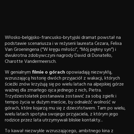
Włosko-belgijsko-francusko-brytyjski dramat powstał na
podstawie scenariusza i w reżyserii laureata Cezara, Felixa
Van Groeningena (“W kręgu miłości”, “Mój piękny syn”) i
dwukrotna zdobywczyni nagrody David di Donatello,
Charotte Vandermeersch.
W genialnym
filmie o górach
opowiadają niezwykłą,
wzruszającą historię dwóch przyjaciół z wakacji, których
ścieżki znów krzyżują się po wielu latach na alpejskiej górze
ważnej dla zmarłego ojca jednego z nich, Pietra.
Trzydziestolatek postanawia zostawić za sobą zgiełk i
tempo życia w dużym mieście, by odnaleźć wolność w
górach, które kojarzą mu się z dzieciństwem. Tam po wielu,
wielu latach spotyka swojego przyjaciela, z którym jego
rodzice przez lata utrzymywali bliskie kontakty...
To kawał niezwykle wzruszającego, ambitnego kina z