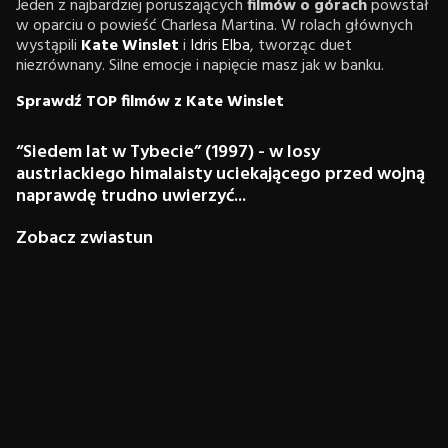
Jeden z najbardziej poruszających
filmów o górach
powstał
w oparciu o powieść Charlesa Martina. W rolach głównych
wystąpili
Kate Winslet
i
Idris Elba
, tworząc duet
niezrównany. Silne emocje i napięcie masz jak w banku.
Sprawdź TOP filmów z Kate Winslet
“Siedem lat w Tybecie” (1997) - w losy
austriackiego himalaisty uciekającego przed wojną
naprawdę trudno uwierzyć...
Zobacz zwiastun