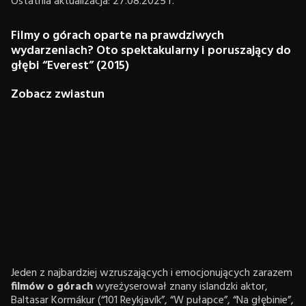
Ostatnia aktualizacja: 27.08.2025 r.
Filmy o górach oparte na prawdziwych
wydarzeniach? Oto spektakularny i poruszający do
głębi “Everest” (2015)
Zobacz zwiastun
Jeden z najbardziej wzruszających i emocjonujących zarazem
filmów o górach
wyreżyserował znany islandzki aktor,
Baltasar Kormákur (“101 Reykjavík”, “W pułapce”, “Na głębinie”,