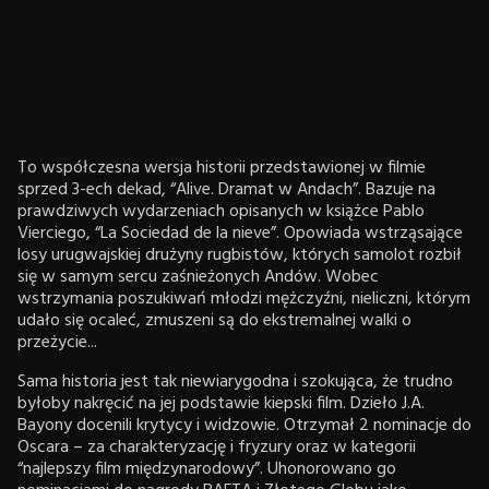
To współczesna wersja historii przedstawionej w filmie
sprzed 3-ech dekad, “Alive. Dramat w Andach”. Bazuje na
prawdziwych wydarzeniach opisanych w książce Pablo
Vierciego, “La Sociedad de la nieve”. Opowiada wstrząsające
losy urugwajskiej drużyny rugbistów, których samolot rozbił
się w samym sercu zaśnieżonych Andów. Wobec
wstrzymania poszukiwań młodzi mężczyźni, nieliczni, którym
udało się ocaleć, zmuszeni są do ekstremalnej walki o
przeżycie...
Sama historia jest tak niewiarygodna i szokująca, że trudno
byłoby nakręcić na jej podstawie kiepski film. Dzieło J.A.
Bayony docenili krytycy i widzowie. Otrzymał 2 nominacje do
Oscara – za charakteryzację i fryzury oraz w kategorii
“najlepszy film międzynarodowy”. Uhonorowano go