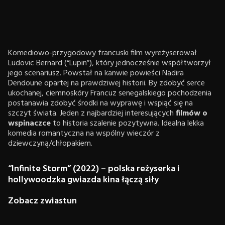
Komediowo-przygodowy francuski film wyreżyserował
Ludovic Bernard (“Lupin”), który jednocześnie współtworzył
jego scenariusz. Powstał na kanwie powieści Nadira
Dendoune opartej na prawdziwej historii. By zdobyć serce
ukochanej, ciemnoskóry Francuz senegalskiego pochodzenia
postanawia zdobyć środki na wyprawę i wspiąć się na
szczyt świata. Jeden z najbardziej interesujących
filmów o
wspinaczce
to historia szalenie pozytywna. Idealna lekka
komedia romantyczna na wspólny wieczór z
dziewczyną/chłopakiem.
“Infinite Storm” (2022) – polska reżyserka i
hollywoodzka gwiazda kina łączą siły
Zobacz zwiastun