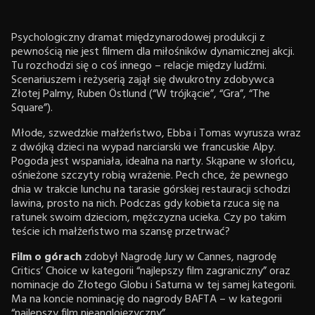
Psychologiczny dramat międzynarodowej produkcji z
pewnością nie jest filmem dla miłośników dynamicznej akcji.
Tu rozchodzi się o coś innego – relacje między ludźmi.
Scenariuszem i reżyserią zajął się dwukrotny zdobywca
Złotej Palmy, Ruben Östlund (“W trójkącie”, “Gra”, “The
Square”).
Młode, szwedzkie małżeństwo, Ebba i Tomas wyrusza wraz
z dwójką dzieci na wypad narciarski we francuskie Alpy.
Pogoda jest wspaniała, idealna na narty. Skąpane w słońcu,
ośnieżone szczyty robią wrażenie. Pech chce, że pewnego
dnia w trakcie lunchu na tarasie górskiej restauracji schodzi
lawina, prosto na nich. Podczas gdy kobieta rzuca się na
ratunek swoim dzieciom, mężczyzna ucieka. Czy po takim
teście ich małżeństwo ma szansę przetrwać?
Film o górach
zdobył Nagrodę Jury w Cannes, nagrodę
Critics’ Choice w kategorii “najlepszy film zagraniczny” oraz
nominacje do Złotego Globu i Saturna w tej samej kategorii.
Ma na koncie nominację do nagrody BAFTA – w kategorii
“najlepszy film nieanglojęzyczny”.