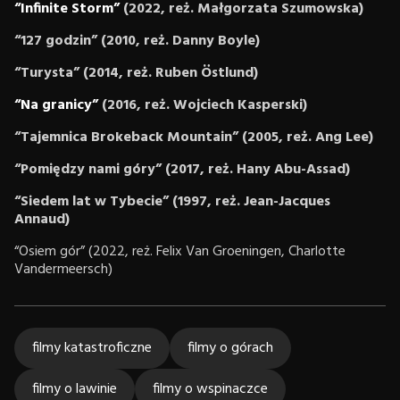
“Infinite Storm”
(2022, reż. Małgorzata Szumowska)
“127 godzin” (2010, reż. Danny Boyle)
“Turysta” (2014, reż. Ruben Östlund)
“Na granicy”
(2016, reż. Wojciech Kasperski)
“Tajemnica Brokeback Mountain” (2005, reż. Ang Lee)
“Pomiędzy nami góry” (2017, re
ż. Hany Abu-Assad)
“Siedem lat w Tybecie” (1997, reż. Jean-Jacques
Annaud)
“Osiem gór” (2022, reż. Felix Van Groeningen, Charlotte
Vandermeersch)
filmy katastroficzne
filmy o górach
filmy o lawinie
filmy o wspinaczce