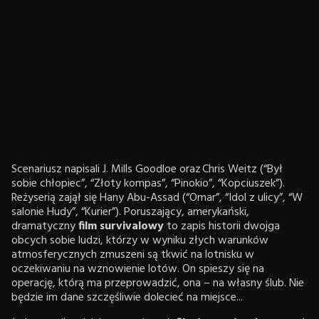
Scenariusz napisali J. Mills Goodloe oraz Chris Weitz (“Był
sobie chłopiec”, “Złoty kompas”, “Pinokio”, “Kopciuszek”).
Reżyserią zajął się Hany Abu-Assad (“Omar”, “Idol z ulicy”, “W
salonie Hudy”, “Kurier”). Poruszający, amerykański,
dramatyczny
film survivalowy
to zapis historii dwojga
obcych sobie ludzi, którzy w wyniku złych warunków
atmosferycznych zmuszeni są tkwić na lotnisku w
oczekiwaniu na wznowienie lotów. On spieszy się na
operację, którą ma przeprowadzić, ona – na własny ślub. Nie
będzie im dane szczęśliwie dolecieć na miejsce...