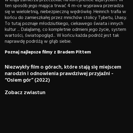
w kraju zamierza przeczekać na kontynencie azjatyckim. W
ten sposób jego mająca trwać 4 m-ce wyprawa przeradza
się w wieloletnią, niebezpieczną wędrówkę. Heinrich trafia w
końcu do zamieszkałej przez mnichów stolicy Tybetu, Lhasy.
To tutaj poznaje młodziutkiego, ciekawego świata i innych
kultur ... Dalajlamę, co kompletnie odmieni jego życie, system
wartości, światopogląd... W końcu każda podróż jest tak
naprawdę podróżą w głąb siebie.
Poznaj najlepsze filmy z Bradem Pittem
Niezwykły film o górach, które stają się miejscem
narodzin i odnowienia prawdziwej przyjaźni -
“Osiem gór” (2022)
Zobacz zwiastun