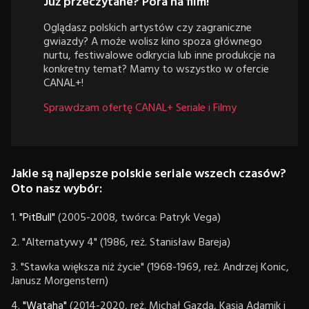
Już przeczytane? Pora na film!
Oglądasz polskich artystów czy zagraniczne
gwiazdy? A może wolisz kino spoza głównego
nurtu, festiwalowe odkrycia lub inne produkcje na
konkretny temat? Mamy to wszystko w ofercie
CANAL+!
Sprawdzam ofertę CANAL+ Seriale i Filmy
Jakie są najlepsze polskie seriale wszech czasów?
Oto nasz wybór:
1.
"PitBull"
(2005-2008, twórca: Patryk Vega)
2. "Alternatywy 4" (1986, reż. Stanisław Bareja)
3. "Stawka większa niż życie" (1968-1969, reż. Andrzej Konic,
Janusz Morgenstern)
4.
"Wataha"
(2014-2020, reż. Michał Gazda, Kasia Adamik i