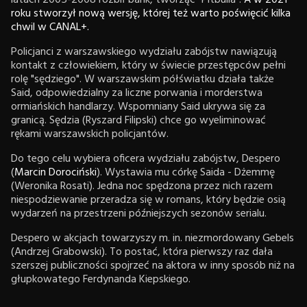
latach 2005-2008 rozbił bank, tworząc "Pitbulla".
A w 2021
roku stworzył nową wersję, której też warto poświęcić kilka
chwil w CANAL+.
Policjanci z warszawskiego wydziału zabójstw nawiązują
kontakt z człowiekiem, który w świecie przestępców pełni
rolę "sędziego". W warszawskim półświatku działa także
Said, odpowiedzialny za liczne porwania i morderstwa
ormiańskich handlarzy. Wspomniany Said ukrywa się za
granicą. Sędzia (Ryszard Filipski) chce go wyeliminować
rękami warszawskich policjantów.
Do tego celu wybiera oficera wydziału zabójstw, Despero
(
Marcin Dorociński
). Wystawia mu córkę Saida - Dżemmę
(Weronika Rosati). Jedna noc spędzona przez nich razem
niespodziewanie przeradza się w romans, który będzie osią
wydarzeń na przestrzeni późniejszych sezonów serialu.
Despero w akcjach towarzyszy m. in. niezmordowany Gebels
(Andrzej Grabowski). To postać, która pierwszy raz dała
szerszej publiczności spojrzeć na aktora w inny sposób niż na
głupkowatego Ferdynanda Kiepskiego.