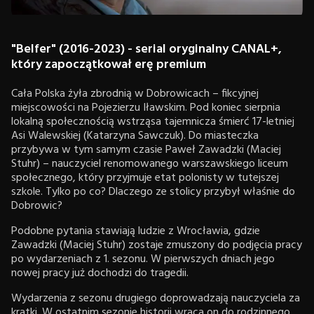
"Belfer" (2016-2023) - serial oryginalny CANAL+,
który zapoczątkował erę premium
Cała Polska żyła zbrodnią w Dobrowicach – fikcyjnej
miejscowości na Pojezierzu Iławskim. Pod koniec sierpnia
lokalną społecznością wstrząsa tajemnicza śmierć 17-letniej
Asi Walewskiej (Katarzyna Sawczuk). Do miasteczka
przybywa w tym samym czasie Paweł Zawadzki (Maciej
Stuhr) – nauczyciel renomowanego warszawskiego liceum
społecznego, który przyjmuje etat polonisty w tutejszej
szkole. Tylko po co? Dlaczego ze stolicy przybył właśnie do
Dobrowic?
Podobne pytania stawiają ludzie z Wrocławia, gdzie
Zawadzki (Maciej Stuhr) zostaje zmuszony do podjęcia pracy
po wydarzeniach z 1. sezonu. W pierwszych dniach jego
nowej pracy już dochodzi do tragedii.
Wydarzenia z sezonu drugiego doprowadzają nauczyciela za
kratki. W ostatnim sezonie historii wraca on do rodzinnego