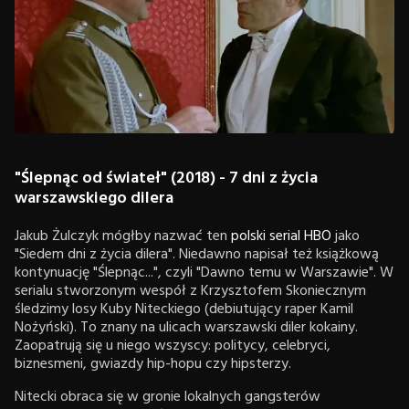
"Ślepnąc od świateł" (2018) - 7 dni z życia
warszawskiego dilera
Jakub Żulczyk mógłby nazwać ten
polski serial HBO
jako
"Siedem dni z życia dilera". Niedawno napisał też książkową
kontynuację "Ślepnąc...", czyli "Dawno temu w Warszawie". W
serialu stworzonym wespół z Krzysztofem Skoniecznym
śledzimy losy Kuby Niteckiego (debiutujący raper Kamil
Nożyński). To znany na ulicach warszawski diler kokainy.
Zaopatrują się u niego wszyscy: politycy, celebryci,
biznesmeni, gwiazdy hip-hopu czy hipsterzy.
Nitecki obraca się w gronie lokalnych gangsterów