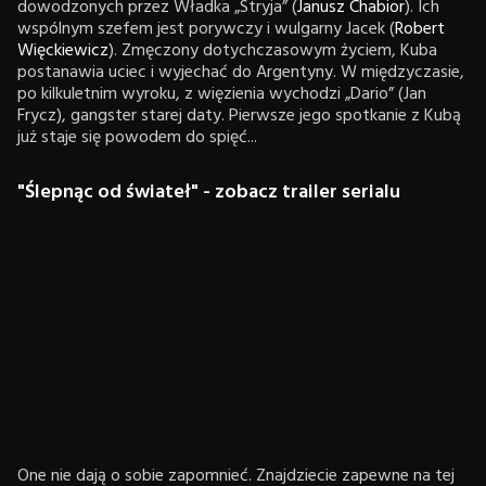
dowodzonych przez Władka „Stryja” (
Janusz Chabior
). Ich
wspólnym szefem jest porywczy i wulgarny Jacek (
Robert
Więckiewicz
). Zmęczony dotychczasowym życiem, Kuba
postanawia uciec i wyjechać do Argentyny. W międzyczasie,
po kilkuletnim wyroku, z więzienia wychodzi „Dario” (Jan
Frycz), gangster starej daty. Pierwsze jego spotkanie z Kubą
już staje się powodem do spięć...
"Ślepnąc od świateł" - zobacz trailer serialu
One nie dają o sobie zapomnieć. Znajdziecie zapewne na tej