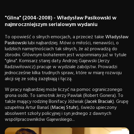
"Glina" (2004-2008) - Władysław Pasikowski w
najmroczniejszym serialowym wydaniu
To opowieść o silnych emocjach, a przecież takie
Władysław
Pasikowski
lubi najbardziej. Mówi o miłości, nienawiści, o
ludzkich namiętnościach tak silnych, że aż prowadzą do
zbrodni. Głównym bohaterem jest wspomniany już w tytule
"glina". Komisarz starej daty Andrzej Gajewski (Jerzy
Radziwiłowicz) pracuje w wydziale zabójstw. Prowadzi
jednocześnie kilka trudnych spraw, które w miarę rozwoju
akcji się ze sobą zazębiają i łączą.
W pracy najbardziej może liczyć na pomoc ograniczonego
grona osób. To samotnik Jerzy Pawlak (Robert Gonera). To
także mający rodzinę Bonifacy Jóźwiak (
Jacek Braciak
). Grupę
uzupełnia Artur Banaś (
Maciej Stuhr
), świeżo upieczony
absolwent szkoły policyjnej i syn jednego z dawnych
współpracowników Gajewskiego...