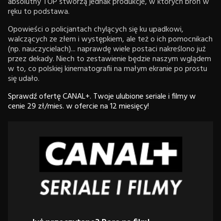
absolutny TOP stworzą jednak produkcje, w których broń w
ręku to podstawa.
Opowieści o policjantach chylących się ku upadkowi,
walczących ze złem i występkiem, ale też o ich pomocnikach
(np. nauczycielach)... naprawdę wiele postaci nakreślono już
przez dekady. Niech to zestawienie będzie naszym wglądem
w to, co polskiej kinematografii na małym ekranie po prostu
się udało.
Sprawdź ofertę CANAL+. Twoje ulubione seriale i filmy w
cenie 29 zł/mies. w ofercie na 12 miesięcy!