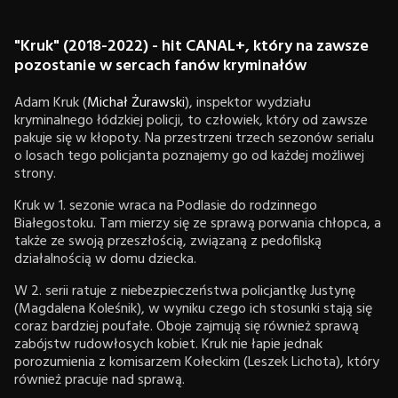
"Kruk" (2018-2022) - hit CANAL+, który na zawsze
pozostanie w sercach fanów kryminałów
Adam Kruk (
Michał Żurawski
), inspektor wydziału
kryminalnego łódzkiej policji, to człowiek, który od zawsze
pakuje się w kłopoty. Na przestrzeni trzech sezonów serialu
o losach tego policjanta poznajemy go od każdej możliwej
strony.
Kruk w 1. sezonie wraca na Podlasie do rodzinnego
Białegostoku. Tam mierzy się ze sprawą porwania chłopca, a
także ze swoją przeszłością, związaną z pedofilską
działalnością w domu dziecka.
W 2. serii ratuje z niebezpieczeństwa policjantkę Justynę
(Magdalena Koleśnik), w wyniku czego ich stosunki stają się
coraz bardziej poufałe. Oboje zajmują się również sprawą
zabójstw rudowłosych kobiet. Kruk nie łapie jednak
porozumienia z komisarzem Kołeckim (Leszek Lichota), który
również pracuje nad sprawą.