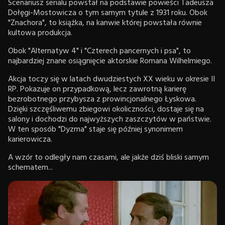
Scenariusz serialu powstał na podstawie powieści Tadeusza
Dołęgi-Mostowicza o tym samym tytule z 1931 roku. Obok
"Znachora", to książka, na kanwie której powstała równie
kultowa produkcja.
Obok "Alternatyw 4" i "Czterech pancernych i psa", to
najbardziej znane osiągnięcie aktorskie Romana Wilhelmiego.
Akcja toczy się w latach dwudziestych XX wieku w okresie II
RP. Pokazuje on przypadkową, lecz zawrotną karierę
bezrobotnego przybysza z prowincjonalnego Łyskowa.
Dzięki szczęśliwemu zbiegowi okoliczności, dostaje się na
salony i dochodzi do najwyższych zaszczytów w państwie.
W ten sposób "Dyzma" staje się później synonimem
karierowicza.
A wzór to odległy nam czasami, ale jakże dziś bliski samym
schematem...