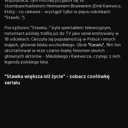
współpraca, tym mocniej przyjaźni się ze
sturmbannfuehrerem Hermannem Brunnerem (Emil Karewicz,
który - co ciekawe - wystąpił tylko w pięciu odcinkach
"Stawki...").
Początkowo "Stawka..." była spektaklem telewizyjnym,
natomiast później trafiła już do TV jako serial emitowany w
18 odcinkach. Cieszyła się popularnością w Polsce i innych
krajach, głównie bloku wschodniego. Obok
"Kanału"
, film ten
ukształtował w erze czarno-białej fenomen dwóch
głównych aktorów - Mikulskiego i Karewicza, czyniąc z nich
legendy polskiego kina.
"Stawka większa niż życie" - zobacz czołówkę
serialu