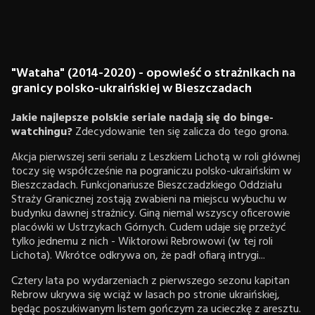
"Wataha" (2014-2020) - opowieść o strażnikach na
granicy polsko-ukraińskiej w Bieszczadach
Jakie najlepsze polskie seriale nadają się do binge-
watchingu?
Zdecydowanie ten się zalicza do tego grona.
Akcja pierwszej serii serialu z Leszkiem Lichotą w roli głównej
toczy się współcześnie na pograniczu polsko-ukraińskim w
Bieszczadach. Funkcjonariusze Bieszczadzkiego Oddziału
Straży Granicznej zostają zwabieni na miejscu wybuchu w
budynku dawnej strażnicy. Giną niemal wszyscy oficerowie
placówki w Ustrzykach Górnych. Cudem udaje się przeżyć
tylko jednemu z nich - Wiktorowi Rebrowowi (w tej roli
Lichota). Wkrótce odkrywa on, że padł ofiarą intrygi...
Cztery lata po wydarzeniach z pierwszego sezonu kapitan
Rebrow ukrywa się wciąż w lasach po stronie ukraińskiej,
będąc poszukiwanym listem gończym za ucieczkę z aresztu.