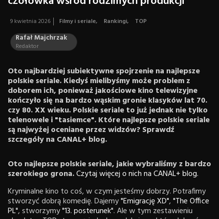
czołówka wśród rodzimych produkcji
9 kwietnia 2026
Filmy i seriale
,
Rankingi
,
TOP
Rafał Majchrzak
Redaktor
Oto najbardziej subiektywne spojrzenie na najlepsze
polskie seriale. Kiedyś mielibyśmy może problem z
doborem ich, ponieważ jakościowe kino telewizyjne
kończyło się na bardzo wąskim gronie klasyków lat 70.
czy 80. XX wieku. Polskie seriale to już jednak nie tylko
telenowele i "tasiemce". Które najlepsze polskie seriale
są najwyżej oceniane przez widzów? Sprawdź
szczegóły na CANAL+ blog.
Oto najlepsze polskie seriale, jakie wybraliśmy z bardzo
szerokiego grona.
Czytaj więcej o nich na CANAL+ blog.
Kryminalne kino to coś, w czym jesteśmy dobrzy. Potrafimy
stworzyć dobrą komedię. Dajemy
"Emigrację XD"
,
"The Office
PL"
, stworzymy
"13. posterunek"
. Ale w tym zestawieniu