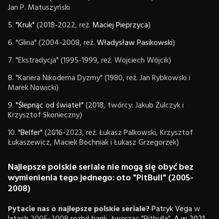
Jan P. Matuszyński
5.
"Kruk"
(2018-2022, reż.
Maciej Pieprzyca
)
6. "Glina" (2004-2008, reż.
Władysław Pasikowski
)
7. "Ekstradycja" (1995-1999, reż. Wojciech Wójcik)
8. "Kariera Nikodema Dyzmy" (1980, reż. Jan Rybkowski i
Marek Nowicki)
9.
"Ślepnąc od świateł"
(2018, twórcy: Jakub Żulczyk i
Krzysztof Skonieczny)
10.
"Belfer"
(2016-2023, reż. Łukasz Palkowski, Krzysztof
Łukaszewicz, Maciek Bochniak i Łukasz Grzegorzek)
Najlepsze polskie seriale nie mogą się obyć bez
wymienienia tego jednego: oto "PitBull" (2005-
2008)
Pytacie nas o najlepsze polskie seriale?
Patryk Vega
w