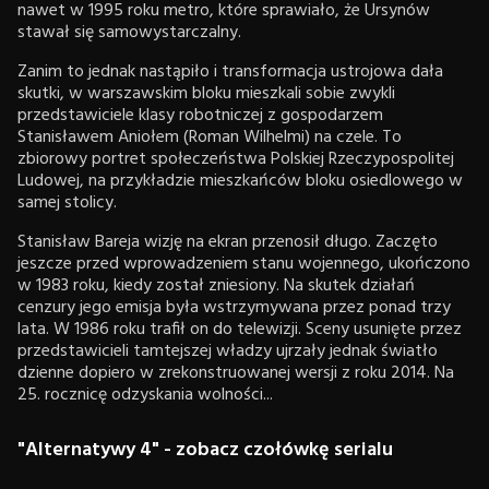
nawet w 1995 roku metro, które sprawiało, że Ursynów
stawał się samowystarczalny.
Zanim to jednak nastąpiło i transformacja ustrojowa dała
skutki, w warszawskim bloku mieszkali sobie zwykli
przedstawiciele klasy robotniczej z gospodarzem
Stanisławem Aniołem (Roman Wilhelmi) na czele. To
zbiorowy portret społeczeństwa Polskiej Rzeczypospolitej
Ludowej, na przykładzie mieszkańców bloku osiedlowego w
samej stolicy.
Stanisław Bareja wizję na ekran przenosił długo. Zaczęto
jeszcze przed wprowadzeniem stanu wojennego, ukończono
w 1983 roku, kiedy został zniesiony. Na skutek działań
cenzury jego emisja była wstrzymywana przez ponad trzy
lata. W 1986 roku trafił on do telewizji. Sceny usunięte przez
przedstawicieli tamtejszej władzy ujrzały jednak światło
dzienne dopiero w zrekonstruowanej wersji z roku 2014. Na
25. rocznicę odzyskania wolności...
"Alternatywy 4" - zobacz czołówkę serialu