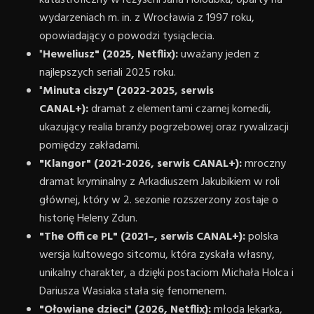
katastroficzny w reżyserii Jana Holoubka, oparty na
wydarzeniach m. in. z Wrocławia z 1997 roku,
opowiadający o powodzi tysiąclecia.
"
Heweliusz" (2025, Netflix):
uważany jeden z
najlepszych seriali 2025 roku.
"
Minuta ciszy" (2022-2025, serwis
CANAL+):
dramat z elementami czarnej komedii,
ukazujący realia branży pogrzebowej oraz rywalizacji
pomiędzy zakładami.
"Klangor" (2021-2026,
serwis CANAL+
):
mroczny
dramat kryminalny z Arkadiuszem Jakubikiem w roli
głównej, który w 2. sezonie rozszerzony zostaje o
historię Heleny Zdun.
"The Office PL" (2021–,
serwis CANAL+
):
polska
wersja kultowego sitcomu, która zyskała własny,
unikalny charakter, a dzięki postaciom Michała Holca i
Dariusza Wasiaka stała się fenomenem.
"Ołowiane dzieci" (2026, Netflix):
młoda lekarka,