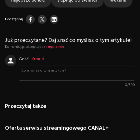
najlepsze seriale
ślepnąc od świateł
wataha
Udostępnij
Już przeczytane? Daj znać co myślisz o tym artykule!
Komentując akceptujesz
regulamin
.
Zmień
Gość
0
/
500
Przeczytaj także
Oferta serwisu streamingowego CANAL+