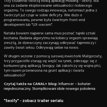
Trzy studentki tworzą nową aplikację mobilną - Sexify. Ma
ona za zadanie eksplorowanie seksualności i kobiecego
orgazmu. To swego rodzaju innowacja, natomiast jedna z
twórczyń już czuje w sobie deficyty. Wie dużo o
programowaniu, pewnie była świetnym front-end
developerem lub "UX-owcem".
Natalia bowiem najpierw sama musi poznać tajniki sztuki
kochania. Badania algorytmu na kobiecy orgazm sprawiają
zresztą, że dziewczyny zaczynają odkrywać tajemniczy i
zawiły świat seksu. Odkrywają siebie na nowo.
W drugim sezonie z pomocą surowej inwestorki Małgorzaty,
trzy przyjaciółki starają się wejść na rynek, zderzając się z
konkurencyjną aplikacją Sexiguy. Jak zakończy się wojna płci,
tym razem przeniesiona na grunt aplikacji i świata
seksualności?
Czytaj także na CANAL+ blog:
Influencer – bohater
niejednoznaczny. Skomplikowani idole nowego pokolenia
"Sexify" - zobacz trailer serialu