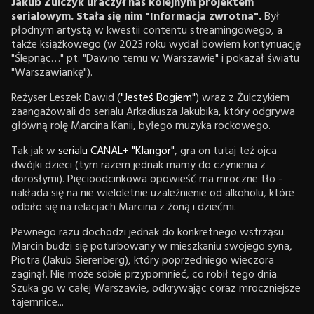
Jakub Żulczyk uraczył nas kolejnym projektem
serialowym. Stała się nim "Informacja zwrotna".
Był
płodnym artystą w kwestii contentu streamingowego, a
także książkowego (w 2023 roku wydał bowiem kontynuację
"Ślepnąc…" pt. "Dawno temu w Warszawie" i pokazał światu
"Warszawiankę").
Reżyser Leszek Dawid (
"Jesteś Bogiem"
) wraz z Żulczykiem
zaangażowali do serialu Arkadiusza Jakubika, który odgrywa
główną rolę Marcina Kanii, byłego muzyka rockowego.
Tak jak w
serialu CANAL+ "Klangor"
, gra on tutaj też ojca
dwójki dzieci (tym razem jednak mamy do czynienia z
dorosłymi). Pięcioodcinkowa opowieść ma mroczne tło -
nakłada się na nie wieloletnie uzależnienie od alkoholu, które
odbiło się na relacjach Marcina z żoną i dziećmi.
Pewnego razu dochodzi jednak do konkretnego wstrząsu.
Marcin budzi się poturbowany w mieszkaniu swojego syna,
Piotra (Jakub Sierenberg), który poprzedniego wieczora
zaginął. Nie może sobie przypomnieć, co robił tego dnia.
Szuka go w całej Warszawie, odkrywając coraz mroczniejsze
tajemnice...