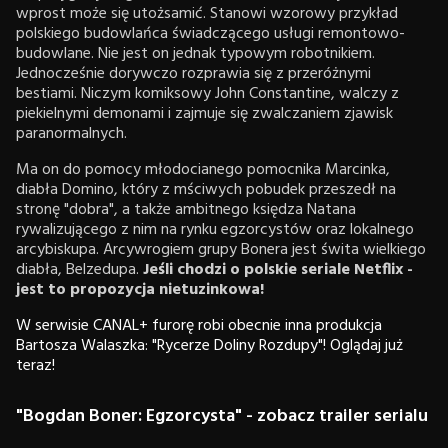
wprost może się utożsamić. Stanowi wzorowy przykład
polskiego budowlańca świadczącego usługi remontowo-
budowlane. Nie jest on jednak typowym robotnikiem.
Jednocześnie dorywczo rozprawia się z przeróżnymi
bestiami. Niczym komiksowy John Constantine, walczy z
piekielnymi demonami i zajmuje się zwalczaniem zjawisk
paranormalnych.
Ma on do pomocy młodocianego pomocnika Marcinka,
diabła Domino, który z mściwych pobudek przeszedł na
stronę "dobra", a także ambitnego księdza Natana
rywalizującego z nim na rynku egzorcystów oraz lokalnego
arcybiskupa. Arcywrogiem grupy Bonera jest świta wielkiego
diabła, Belzedupa.
Jeśli chodzi o polskie seriale Netflix -
jest to propozycja nietuzinkowa!
W serwisie CANAL+ furorę robi obecnie inna produkcja
Bartosza Walaszka: "Rycerze Doliny Rozdupy"! Oglądaj już
teraz!
"Bogdan Boner: Egzorcysta" - zobacz trailer serialu