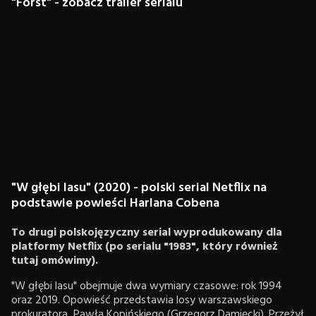
"Forst" - zobacz trailer serialu
"W głębi lasu" (2020) - polski serial Netflix na
podstawie powieści Harlana Cobena
To drugi polskojęzyczny serial wyprodukowany dla
platformy Netflix (po serialu "1983", który również
tutaj omówimy).
"W głębi lasu" obejmuje dwa wymiary czasowe: rok 1994
oraz 2019. Opowieść przedstawia losy warszawskiego
prokuratora, Pawła Kopińskiego (Grzegorz Damięcki). Przeżył