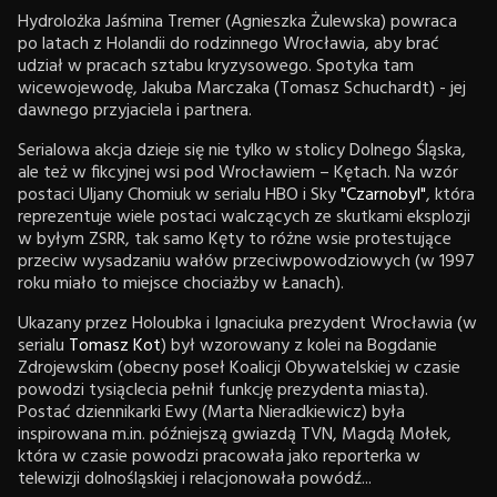
Hydrolożka Jaśmina Tremer (Agnieszka Żulewska) powraca
po latach z Holandii do rodzinnego Wrocławia, aby brać
udział w pracach sztabu kryzysowego. Spotyka tam
wicewojewodę, Jakuba Marczaka (Tomasz Schuchardt) - jej
dawnego przyjaciela i partnera.
Serialowa akcja dzieje się nie tylko w stolicy Dolnego Śląska,
ale też w fikcyjnej wsi pod Wrocławiem – Kętach. Na wzór
postaci Uljany Chomiuk w serialu HBO i Sky
"Czarnobyl"
, która
reprezentuje wiele postaci walczących ze skutkami eksplozji
w byłym ZSRR, tak samo Kęty to różne wsie protestujące
przeciw wysadzaniu wałów przeciwpowodziowych (w 1997
roku miało to miejsce chociażby w Łanach).
Ukazany przez Holoubka i Ignaciuka prezydent Wrocławia (w
serialu
Tomasz Kot
) był wzorowany z kolei na Bogdanie
Zdrojewskim (obecny poseł Koalicji Obywatelskiej w czasie
powodzi tysiąclecia pełnił funkcję prezydenta miasta).
Postać dziennikarki Ewy (Marta Nieradkiewicz) była
inspirowana m.in. późniejszą gwiazdą TVN, Magdą Mołek,
która w czasie powodzi pracowała jako reporterka w
telewizji dolnośląskiej i relacjonowała powódź...