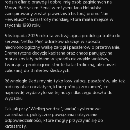
rodzin ofiar o prawdę i dobre imię osób zaginionych na
Morzu Bałtyckim. Serial w reżyserii Jana Holoubka
zainspirowany został prawdziwą historią promu "Jan
Heweliusz" - katastrofy morskiej, która miała miejsce w
styczniu 1993 roku.
5 listopada 2025 roku ta wstrząsająca produkcja trafiła do
serwisu Netflix. Pięć odcinków ukazuje w sposób
niechronologiczny walkę załogi i pasażerów o przetrwanie.
Dramatyczne decyzje kapitana oraz chaos panujący na
morzu zostały oddane w sposób niezwykle wnikliwy,
tworząc z produkcji nie stricte katastroficzną, ale nawet
zaliczaną do thrillerów śledczych.
Równolegle śledzimy nie tylko losy załogi, pasażerów, ale też
rodziny ofiar i ocalałych, które próbują zrozumieć, co
naprawdę wydarzyło się tej nocy i dlaczego doszło do
wypadku.
Tak jak przy "Wielkiej wodzie", widać systemowe
zaniedbania, polityczne powiązania i ukrywanie
odpowiedzialności, które mogły przyczynić się do
katastrofy.