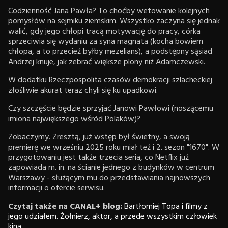
Codzienność Jana Pawła? To choćby wetowanie kolejnych
pomysłów na sejmiku ziemskim. Wszystko zaczyna się jednak
walić, gdy jego chłopi tracą motywację do pracy, córka
sprzeciwia się wydaniu za syna magnata (kocha bowiem
chłopa, a to przecież byłby mezelians), a podstępny sąsiad
Andrzej knuje, jak zebrać większe plony niż Adamczewski.
W dodatku Rzeczpospolita czasów demokracji szlacheckiej
złośliwie akurat teraz chyli się ku upadkowi.
Czy szczęście będzie sprzyjać Janowi Pawłowi (noszącemu
imiona największego wśród Polaków)?
Zobaczymy. Zresztą, już wstęp był świetny, a swoją
premierę we wrześniu 2025 roku miał też i 2. sezon "1670". W
przygotowaniu jest także trzecia seria, co Netflix już
zapowiada m. in. na ścianie jednego z budynków w centrum
Warszawy - służącym mu do przedstawiania najnowszych
informacji o ofercie serwisu.
Czytaj także na CANAL+ blog:
Bartłomiej Topa i filmy z
jego udziałem. Żołnierz, aktor, a przede wszystkim człowiek
kina