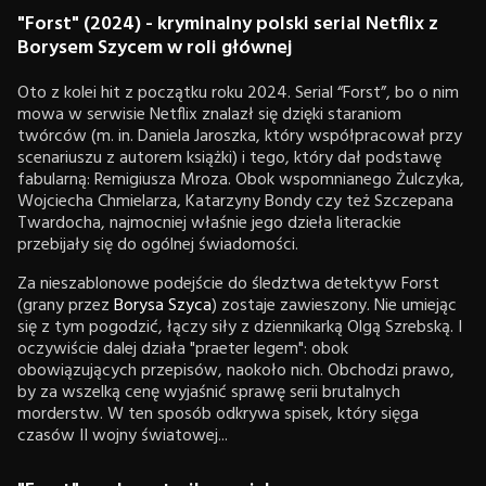
"Forst" (2024) - kryminalny polski serial Netflix z
Borysem Szycem w roli głównej
Oto z kolei hit z początku roku 2024. Serial “Forst”, bo o nim
mowa w serwisie Netflix znalazł się dzięki staraniom
twórców (m. in. Daniela Jaroszka, który współpracował przy
scenariuszu z autorem książki) i tego, który dał podstawę
fabularną: Remigiusza Mroza. Obok wspomnianego Żulczyka,
Wojciecha Chmielarza, Katarzyny Bondy czy też Szczepana
Twardocha, najmocniej właśnie jego dzieła literackie
przebijały się do ogólnej świadomości.
Za nieszablonowe podejście do śledztwa detektyw Forst
(grany przez
Borysa Szyca
) zostaje zawieszony. Nie umiejąc
się z tym pogodzić, łączy siły z dziennikarką Olgą Szrebską. I
oczywiście dalej działa "praeter legem": obok
obowiązujących przepisów, naokoło nich. Obchodzi prawo,
by za wszelką cenę wyjaśnić sprawę serii brutalnych
morderstw. W ten sposób odkrywa spisek, który sięga
czasów II wojny światowej...