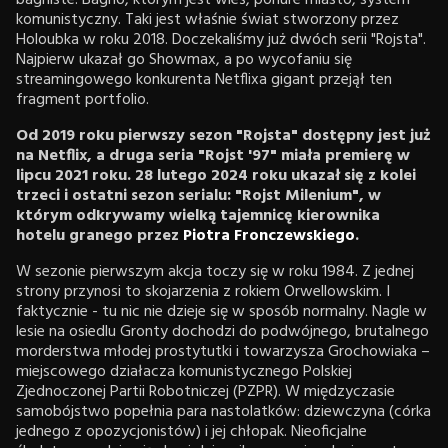
bagniste. Bagno, którym jest wieś, ponure miasto, system
komunistyczny. Taki jest właśnie świat stworzony przez
Holoubka w roku 2018. Doczekaliśmy już dwóch serii "Rojsta".
Najpierw ukazał go Showmax, a po wycofaniu się
streamingowego konkurenta Netflixa gigant przejął ten
fragment portfolio.
Od 2019 roku pierwszy sezon "Rojsta" dostępny jest już
na Netflix, a druga seria "Rojst '97" miała premierę w
lipcu 2021 roku. 28 lutego 2024 roku ukazał się z kolei
trzeci i ostatni sezon serialu: "Rojst Milenium", w
którym odkrywamy wielką tajemnicę kierownika
hotelu granego przez
Piotra Fronczewskiego
.
W sezonie pierwszym akcja toczy się w roku 1984. Z jednej
strony przynosi to skojarzenia z rokiem Orwellowskim. I
faktycznie - tu nic nie dzieje się w sposób normalny. Nagle w
lesie na osiedlu Gronty dochodzi do podwójnego, brutalnego
morderstwa młodej prostytutki i towarzysza Grochowiaka –
miejscowego działacza komunistycznego Polskiej
Zjednoczonej Partii Robotniczej (PZPR). W międzyczasie
samobójstwo popełnia para nastolatków: dziewczyna (córka
jednego z opozycjonistów) i jej chłopak. Nieoficjalne