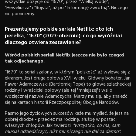
wszystkie pozycje od "1670", przez "Wielką wodę",
"Heweliusza" i "Rojsta", aż po "Informację zwrotną". Niczego
nie pominiemy.
Prezentujemy polskie seriale Netflix: oto ich
perełka, "1670" (2023-obecnie): co go wyróżnia i
dlaczego otwiera zestawienie?
Wśród polskich seriali Netflix jeszcze nie było czegoś
tak odjechanego.
"1670" to serial szalony, w którym "polskość" aż wylewa się z
ekranem. Jest druga połowa XVII wieku. Główny bohater, Jan
Paweł Adamczewski (Bartłomiej Topa) to głowa szlacheckiej
rodziny i właściciel połowy (ale tej "mniejszej") wsi o
wdzięcznej nazwie Adamczycha. Marzy mu się, aby znaleźć
się na kartach historii Rzeczpospolitej Obojga Narodów.
Pasmo jego życiowych sukcesów każe mu myśleć, że jest na
dobrej drodze - przecież ma rodzinę, służbę w postaci
własnych chłopów. Jak twierdzi:
"wszystko, co ma, sam
musiał odziedziczyć, nikt mu niczego nie dał za darmo".