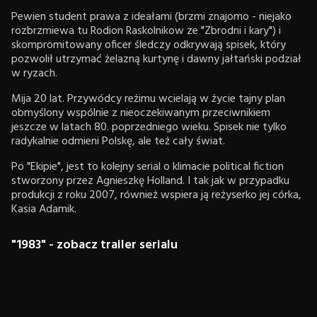
Pewien student prawa z ideałami (brzmi znajomo - niejako
rozbrzmiewa tu Rodion Raskolnikow ze "Zbrodni i kary") i
skompromitowany oficer śledczy odkrywają spisek, który
pozwolił utrzymać żelazną kurtynę i dawny jałtański podział
w ryzach.
Mija 20 lat. Przywódcy reżimu wcielają w życie tajny plan
obmyślony wspólnie z nieoczekiwanym przeciwnikiem
jeszcze w latach 80. poprzedniego wieku. Spisek nie tylko
radykalnie odmieni Polskę, ale też cały świat.
Po "Ekipie", jest to kolejny serial o klimacie political fiction
stworzony przez Agnieszkę Holland. I tak jak w przypadku
produkcji z roku 2007, również wspiera ją reżyserko jej córka,
Kasia Adamik.
"1983" - zobacz trailer serialu