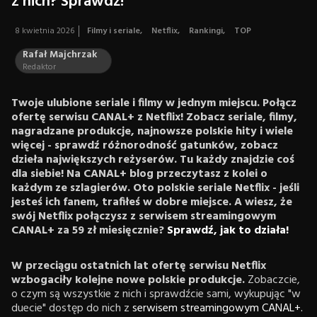
z nich? Sprawdź!
8 kwietnia 2026
Filmy i seriale
,
Netflix
,
Rankingi
,
TOP
Rafał Majchrzak
Redaktor
Twoje ulubione seriale i filmy w jednym miejscu. Połącz
ofertę serwisu CANAL+ z Netflix! Zobacz seriale, filmy,
nagradzane produkcje, najnowsze polskie hity i wiele
więcej - sprawdź różnorodność gatunków, zobacz
dzieła największych reżyserów. Tu każdy znajdzie coś
dla siebie! Na CANAL+ blog przeczytasz z kolei o
każdym ze szlagierów. Oto polskie seriale Netflix - jeśli
jesteś ich fanem, trafiłeś w dobre miejsce. A wiesz, że
swój Netflix połączysz z serwisem streamingowym
CANAL+ za 59 zł miesięcznie?
Sprawdź, jak to działa!
W przeciągu ostatnich lat ofertę serwisu Netflix
wzbogaciły kolejne nowe polskie produkcje.
Zobaczcie,
o czym są wszystkie z nich i sprawdźcie sami, wykupując "w
duecie" dostęp do nich z
serwisem streamingowym CANAL+.