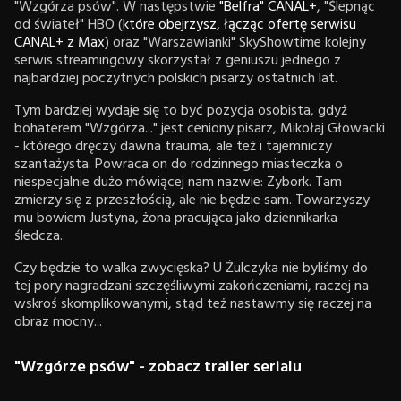
"Wzgórza psów". W następstwie
"Belfra" CANAL+
, "Ślepnąc
od świateł" HBO (
które obejrzysz, łącząc ofertę serwisu
CANAL+ z Max
) oraz "Warszawianki" SkyShowtime kolejny
serwis streamingowy skorzystał z geniuszu jednego z
najbardziej poczytnych polskich pisarzy ostatnich lat.
Tym bardziej wydaje się to być pozycja osobista, gdyż
bohaterem "Wzgórza..." jest ceniony pisarz, Mikołaj Głowacki
- którego dręczy dawna trauma, ale też i tajemniczy
szantażysta. Powraca on do rodzinnego miasteczka o
niespecjalnie dużo mówiącej nam nazwie: Zybork. Tam
zmierzy się z przeszłością, ale nie będzie sam. Towarzyszy
mu bowiem Justyna, żona pracująca jako dziennikarka
śledcza.
Czy będzie to walka zwycięska? U Żulczyka nie byliśmy do
tej pory nagradzani szczęśliwymi zakończeniami, raczej na
wskroś skomplikowanymi, stąd też nastawmy się raczej na
obraz mocny...
"Wzgórze psów" - zobacz trailer serialu