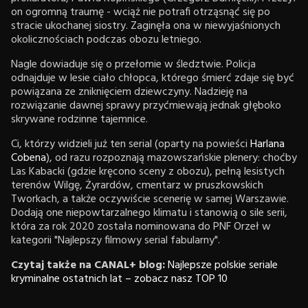
on ogromną traumę - wciąż nie potrafi otrząsnąć się po
stracie ukochanej siostry. Zaginęła ona w niewyjaśnionych
okolicznościach podczas obozu letniego.
Nagle dowiaduje się o przełomie w śledztwie. Policja
odnajduje w lesie ciało chłopca, którego śmierć zdaje się być
powiązana ze zniknięciem dziewczyny. Nadzieję na
rozwiązanie dawnej sprawy przyćmiewają jednak głęboko
skrywane rodzinne tajemnice.
Ci, którzy widzieli już ten serial (oparty na powieści
Harlana
Cobena
), od razu rozpoznają mazowszańskie plenery: choćby
Las Kabacki (gdzie kręcono sceny z obozu), pełną lesistych
terenów Wilgę, Żyrardów, cmentarz w pruszkowskich
Tworkach, a także oczywiście scenerię w samej Warszawie.
Dodają one niepowtarzalnego klimatu i stanowią o sile serii,
która za rok 2020 została nominowana do PNF Orzeł w
kategorii "Najlepszy filmowy serial fabularny".
Czytaj także na CANAL+ blog:
Najlepsze polskie seriale
kryminalne ostatnich lat – zobacz nasz TOP 10