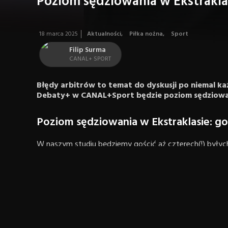
Poziom sędziowania w Ekstrakla
18 marca 2025
Aktualności
,
Piłka nożna
,
Sport
Filip Surma
CANAL+ SPORT
Błędy arbitrów to temat do dyskusji po niemal 
Debaty+ w CANAL+Sport będzie poziom sędziowan
Poziom sędziowania w Ekstraklasie: g
W naszym studiu będziemy gościć aż czterech(!) były
historii programów w naszej stacji. Będą z nami Tomas
szef polskich arbitrów, a także Paweł Gil, członek zar
również edukatorem VAR. W programie wystąpi również
oraz nasz były ekspert ds. sędziowskich. Przy stole 
Lyczmańskiego, naszego obecnego eksperta, który wsz
tydzień w programie „Liga+Extra”. To na tej podstawi
w tym m.in. ranking Gwizdek+, pokazujący, który arbit
Ekstraklasie. Klasyfikacje sędziów pokazujemy co kilka