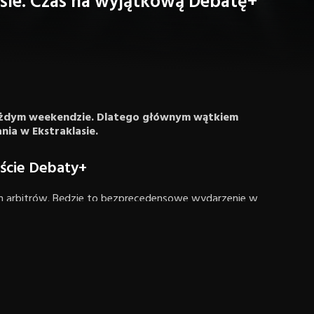
sie. Czas na wyjątkową Debatę+
każdym weekendzie. Dlatego głównym wątkiem
ia w Ekstraklasie.
oście Debaty+
ch arbitrów. Będzie to bezprecedensowe wydarzenie w
z Mikulski, przewodniczący Kolegium Sędziów PZPN, czyli
ządu Kolegium Sędziów PZPN, który na co dzień jest
 Sławomir Stempniewski, były szef polskich sędziów
dyskusyjnym nie może również zabraknąć Adama
ystkie kontrowersje z kolejek ligowych omawia co
e tworzymy statystyki pozwalające ocenić pracę sędziów,
er popełnia najmniej lub najwięcej poważnych błędów w
 kolejek w poniedziałkowym magazynie „Ekstraklasa Po