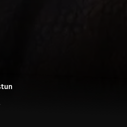
stun
r