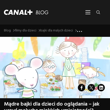
...
Blog
filmy dla dzieci
bajki dla malych dzieci
Mądre bajki dla dzieci do oglądania – jak