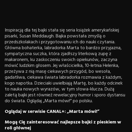
Inspiracją dla tej bajki stała się seria książek amerykańskiej
pisarki, Susan Meddaugh. Bajka powstała zmyślą o
przedszkolakach i przygotowaniu ich do nauki czytania.
Główna bohaterka, labradorka Marta to bardzo przyjazna,
sympatyczna suczka, która zjadłszy literkową zupę z
makaronem, ku zaskoczeniu swoich opiekunów, zaczyna
mówić ludzkim głosem. Jej właścicielka, 10-letnia Helenka,
przeżywa z nią masę ciekawych przygód, bo wesoła,
gadatliwa, ciekawa świata labradorka rozmawia z każdym,
kogo napotka. Dzieciaki uwielbiają Martę, bo każdy odcinek
to nauka nowych wyrazów, w tym słowa-klucza. Dużą
zaletą bajki jest również rewelacyjny humor i sporo dystansu
do świata. Oglądaj „Marta mówi!” po polsku.
Oglądaj w serwisie CANAL+: „Marta mówi!”
Mogą Cię zainteresować najlepsze bajki z pieskiem w
roli głównej