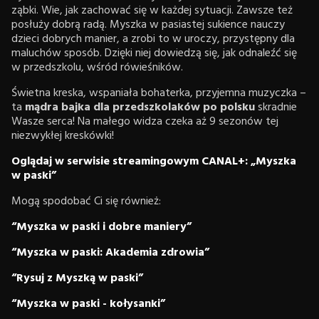
ząbki. Wie, jak zachować się w każdej sytuacji. Zawsze też
posłuży dobrą radą. Myszka w pasiastej sukience nauczy
dzieci dobrych manier, a zrobi to w uroczy, przystępny dla
maluchów sposób. Dzięki niej dowiedzą się, jak odnaleźć się
w przedszkolu, wśród rówieśników.
Świetna kreska, wspaniała bohaterka, przyjemna muzyczka –
ta
mądra bajka dla przedszkolaków po polsku
skradnie
Wasze serca! Na małego widza czeka aż 9 sezonów tej
niezwykłej kreskówki!
Oglądaj w serwisie streamingowym CANAL+: „Myszka
w paski”
Mogą spodobać Ci się również:
“Myszka w paski i dobre maniery”
“Myszka w paski: Akademia zdrowia”
“Rysuj z Myszką w paski”
“Myszka w paski - kołysanki”