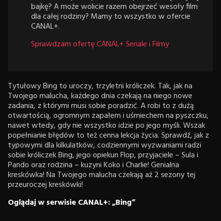
bajkę? A może wolicie razem obejrzeć wesoły film
dla całej rodziny? Mamy to wszystko w ofercie
CANAL+.
Sprawdzam ofertę CANAL+ Seriale i Filmy
Tytułowy Bing to uroczy, trzyletni króliczek. Tak, jak na
Twojego malucha, każdego dnia czekają na niego nowe
zadania, z którymi musi sobie poradzić. A robi to z dużą
otwartością, ogromnym zapałem i uśmiechem na pyszczku,
nawet wtedy, gdy nie wszystko idzie po jego myśli. Wszak
popełnianie błędów to też cenna lekcja życia. Sprawdź, jak z
typowymi dla kilkulatków, codziennymi wyzwaniami radzi
sobie króliczek Bing, jego opiekun Flop, przyjaciele – Sula i
Pando oraz rodzina – kuzyni Koko i Charlie! Genialna
kreskówka! Na Twojego malucha czekają aż 2 sezony tej
przeuroczej kreskówki!
Oglądaj w serwisie CANAL+: „Bing”