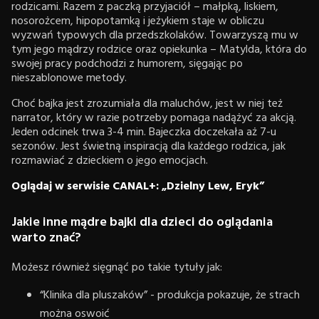
rodzicami. Razem z paczką przyjaciół – małpką, liskiem,
nosorożcem, hipopotamką i jeżykiem staje w obliczu
wyzwań typowych dla przedszkolaków. Towarzyszą mu w
tym jego mądrzy rodzice oraz opiekunka – Matylda, która do
swojej pracy podchodzi z humorem, sięgając po
nieszablonowe metody.
Choć bajka jest zrozumiała dla maluchów, jest w niej też
narrator, który w razie potrzeby pomaga nadążyć za akcją.
Jeden odcinek trwa 3-4 min. Bajeczka doczekała aż 7-u
sezonów. Jest świetną inspiracją dla każdego rodzica, jak
rozmawiać z dzieckiem o jego emocjach.
Oglądaj w serwisie CANAL+: „Dzielny Lew, Eryk”
Jakie inne mądre bajki dla dzieci do oglądania
warto znać?
Możesz również sięgnąć po takie tytuły jak:
“Klinika dla pluszaków” - produkcja pokazuje, że strach
można oswoić