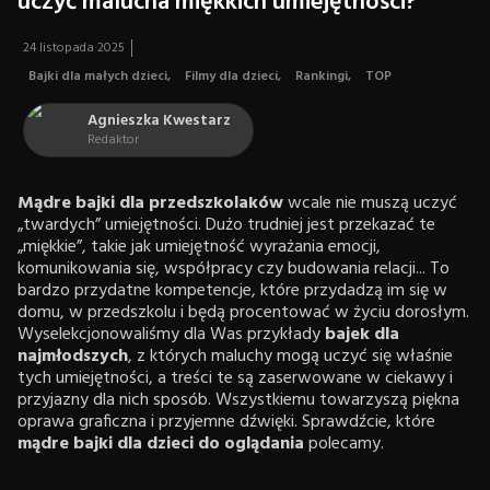
uczyć malucha miękkich umiejętności?
24 listopada 2025
Bajki dla małych dzieci
,
Filmy dla dzieci
,
Rankingi
,
TOP
Agnieszka Kwestarz
Redaktor
Mądre bajki dla przedszkolaków
wcale nie muszą uczyć
„twardych” umiejętności. Dużo trudniej jest przekazać te
„miękkie”, takie jak umiejętność wyrażania emocji,
komunikowania się, współpracy czy budowania relacji... To
bardzo przydatne kompetencje, które przydadzą im się w
domu, w przedszkolu i będą procentować w życiu dorosłym.
Wyselekcjonowaliśmy dla Was przykłady
bajek dla
najmłodszych
, z których maluchy mogą uczyć się właśnie
tych umiejętności, a treści te są zaserwowane w ciekawy i
przyjazny dla nich sposób. Wszystkiemu towarzyszą piękna
oprawa graficzna i przyjemne dźwięki. Sprawdźcie, które
mądre bajki dla dzieci
do oglądania
polecamy.