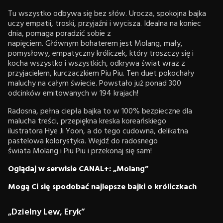
Tu wszystko odbywa się bez słów. Urocza, spokojna bajka
uczy empatii, troski, przyjaźni i wycisza. Idealna na koniec
dnia, pomaga poradzić sobie z
napięciem. Głównym bohaterem jest Molang, mały,
pomysłowy, empatyczny króliczek, który troszczy się i
kocha wszystko i wszystkich, odkrywa świat wraz z
przyjacielem, kurczaczkiem Piu Piu. Ten duet pokochały
maluchy na całym świecie. Powstało już ponad 300
odcinków emitowanych w 194 krajach!
Radosna, pełna ciepła bajka to w 100% bezpieczne dla
malucha treści, przepiękna kreska koreańskiego
ilustratora Hye Ji Yoon, a do tego cudowna, delikatna
pastelowa kolorystyka. Wejdź do radosnego
świata Molang i Piu Piu i przekonaj się sam!
Oglądaj w serwisie CANAL+: „Molang”
Mogą Ci się spodobać najlepsze bajki o króliczkach
„Dzielny Lew, Eryk”