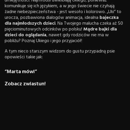
umiejętności. Najmłodsi uwielbiają Ukiego, ponieważ
komunikuje się ich językiem, a w jego świecie nie czyhają
żadne niebezpieczeństwa - jest wesoło i kolorowo. „Uki” to
urocza, pozbawiona dialogów animacja, idealna
bajeczka
dla najmłodszych dzieci
. Na Twojego malucha czeka aż 50
pięciominutowych odcinków po polsku!
Mądre bajki dla
dzieci do oglądania
, nawet gdy rodziców nie ma w
pobliżu? Poznaj Ukiego i jego przyjaciół!
A tym nieco starszym widzom do gustu przypadną psie
opowieści takie jak:
“Marta mówi”
Zobacz zwiastun!