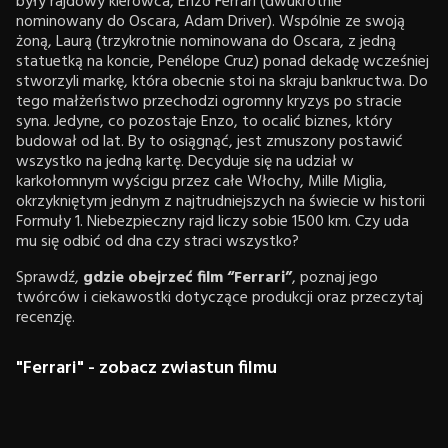
były rajdowy kierowca, Enzo Ferrari (dwukrotnie
nominowany do Oscara, Adam Driver). Wspólnie ze swoją
żoną, Laurą (trzykrotnie nominowana do Oscara, z jedną
statuetką na koncie, Penélope Cruz) ponad dekadę wcześniej
stworzyli markę, która obecnie stoi na skraju bankructwa. Do
tego małżeństwo przechodzi ogromny kryzys po stracie
syna. Jedyne, co pozostaje Enzo, to ocalić biznes, który
budował od lat. By to osiągnąć, jest zmuszony postawić
wszystko na jedną kartę. Decyduje się na udział w
karkołomnym wyścigu przez całe Włochy, Mille Miglia,
okrzykniętym jednym z najtrudniejszych na świecie w historii
Formuły 1. Niebezpieczny rajd liczy sobie 1500 km. Czy uda
mu się odbić od dna czy straci wszystko?
Sprawdź,
gdzie obejrzeć film “Ferrari”
, poznaj jego
twórców i ciekawostki dotyczące produkcji oraz przeczytaj
recenzję.
"Ferrari" - zobacz zwiastun filmu