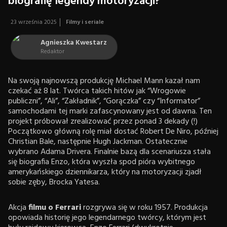
biografię legendy motoryzacji?
23 września 2025
Filmy i seriale
Agnieszka Kwestarz
Redaktor
Na swoją najnowszą produkcję Michael Mann kazał nam
czekać aż 8 lat. Twórca takich hitów jak “Wrogowie
publiczni”, “Ali”, “Zakładnik”, “Gorączka” czy “Informator”
samochodami tej marki zafascynowany jest od dawna. Ten
projekt próbował zrealizować przez ponad 3 dekady (!)
Początkowo główną rolę miał dostać Robert De Niro, później
Christian Bale, następnie Hugh Jackman. Ostatecznie
wybrano Adama Drivera. Finalnie bazą dla scenariusza stała
się biografia Enzo, która wyszła spod pióra wybitnego
amerykańskiego dziennikarza, który na motoryzacji zjadł
sobie zęby, Brocka Yatesa.
Akcja
filmu o Ferrari
rozgrywa się w roku 1957. Produkcja
opowiada historię jego legendarnego twórcy, którym jest