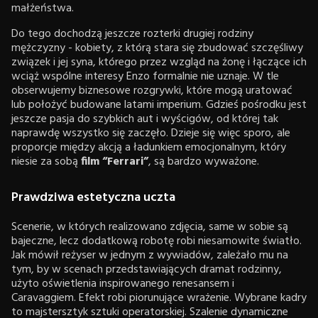
małżeństwa.
Do tego dochodzą jeszcze rozterki drugiej rodziny
mężczyzny - kobiety, z którą stara się zbudować szczęśliwy
związek i jej syna, którego przez wzgląd na żonę i łączące ich
wciąż wspólne interesy Enzo formalnie nie uznaje. W tle
obserwujemy biznesowe rozgrywki, które mogą uratować
lub położyć budowane latami imperium. Gdzieś pośrodku jest
jeszcze pasja do szybkich aut i wyścigów, od której tak
naprawdę wszystko się zaczęło. Dzieje się więc sporo, ale
proporcje między akcją a ładunkiem emocjonalnym, który
niesie za sobą
film “Ferrari”
, są bardzo wyważone.
Prawdziwa estetyczna uczta
Scenerie, w których realizowano zdjęcia, same w sobie są
bajeczne, lecz dodatkową robotę robi niesamowite światło.
Jak mówił reżyser w jednym z wywiadów, zależało mu na
tym, by w scenach przedstawiających dramat rodzinny,
użyto oświetlenia inspirowanego renesansem i
Caravaggiem. Efekt robi piorunujące wrażenie. Wybrane kadry
to majstersztyk sztuki operatorskiej. Szalenie dynamiczne