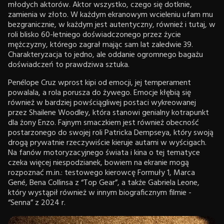
młodych aktorów. Aktor wszystko, czego się dotknie,
zamienia w złoto. W każdym ekranowym wcieleniu ufam mu
bezgranicznie, w każdym jest autentyczny, również i tutaj, w
roli blisko 60-letniego doświadczonego przez życie
mężczyzny, którego zagrał mając sam lat zaledwie 39.
Charakteryzacja to jedno, ale oddanie ogromnego bagażu
doświadczeń to prawdziwa sztuka.
Penélope Cruz wprost kipi od emocji, jej temperament
powalala, a rola porusza do żywego. Emocje kłębią się
również w bardziej powściągliwej postaci wykreowanej
przez Shailene Woodley, która stanowi genialny kotrapunkt
dla żony Enzo. Fajnym smaczkiem jest również obecność
postarzonego do swojej roli Patricka Dempseya, który swoją
drogą prywatnie rzeczywiście kieruje autami w wyścigach.
Na fanów motoryzacyjnego świata i kina o tej tematyce
czeka więcej niespodzianek, bowiem na ekranie mogą
rozpoznać m.in.: testowego kierowcę Formuły 1, Marca
Gené, Bena Collinsa z “Top Gear”, a także Gabriela Leone,
który wystąpił również w innym biograficznym filmie -
“Senna” z 2024 r.