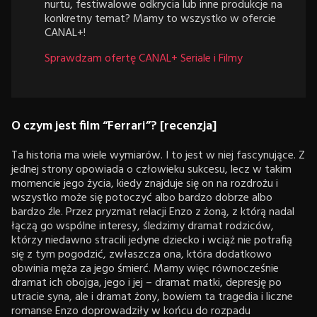
nurtu, festiwalowe odkrycia lub inne produkcje na
konkretny temat? Mamy to wszystko w ofercie
CANAL+!
Sprawdzam ofertę CANAL+ Seriale i Filmy
O czym jest film “Ferrari”? [recenzja]
Ta historia ma wiele wymiarów. I to jest w niej fascynujące. Z
jednej strony opowiada o człowieku sukcesu, lecz w takim
momencie jego życia, kiedy znajduje się on na rozdrożu i
wszystko może się potoczyć albo bardzo dobrze albo
bardzo źle. Przez pryzmat relacji Enzo z żoną, z którą nadal
łączą go wspólne interesy, śledzimy dramat rodziców,
którzy niedawno stracili jedyne dziecko i wciąż nie potrafią
się z tym pogodzić, zwłaszcza ona, która dodatkowo
obwinia męża za jego śmierć. Mamy więc równocześnie
dramat ich obojga, jego i jej – dramat matki, depresję po
utracie syna, ale i dramat żony, bowiem ta tragedia i liczne
romanse Enzo doprowadziły w końcu do rozpadu