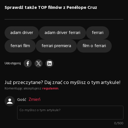
Sprawdź także TOP filmów z Penélope Cruz
adam driver
adam driver ferrari
ferrari
ferrari film
ferrari premiera
film o ferrari
Udostępnij
Już przeczytane? Daj znać co myślisz o tym artykule!
Komentując akceptujesz
regulamin
.
Zmień
Gość
0
/
500